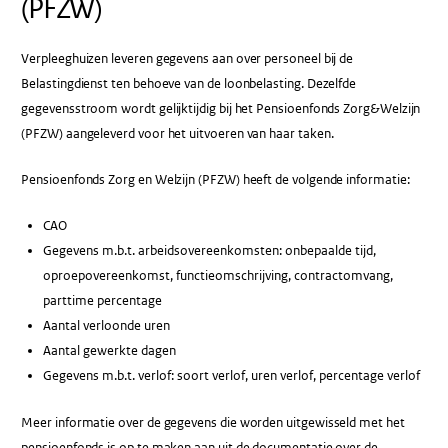
(PFZW)
Verpleeghuizen leveren gegevens aan over personeel bij de
Belastingdienst ten behoeve van de loonbelasting. Dezelfde
gegevensstroom wordt gelijktijdig bij het Pensioenfonds Zorg&Welzijn
(PFZW) aangeleverd voor het uitvoeren van haar taken.
Pensioenfonds Zorg en Welzijn (PFZW) heeft de volgende informatie:
CAO
Gegevens m.b.t. arbeidsovereenkomsten: onbepaalde tijd,
oproepovereenkomst, functieomschrijving, contractomvang,
parttime percentage
Aantal verloonde uren
Aantal gewerkte dagen
Gegevens m.b.t. verlof: soort verlof, uren verlof, percentage verlof
Meer informatie over de gegevens die worden uitgewisseld met het
pensioenfonds is op te maken aan uit de documentatie over de