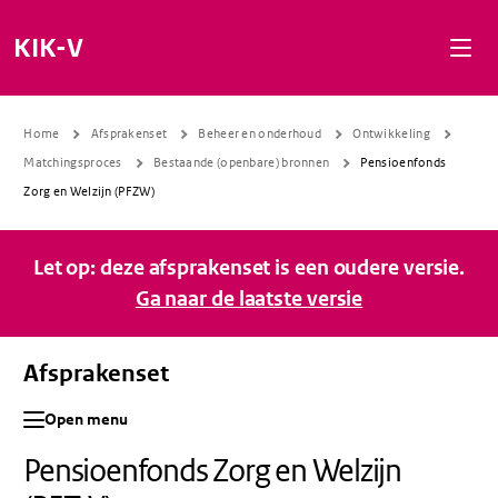
Naar de inhoud gaan
Naar de navigatie gaan
Naar de footer gaan
KIK-V
Home
Afsprakenset
Beheer en onderhoud
Ontwikkeling
Matchingsproces
Bestaande (openbare) bronnen
Pensioenfonds
Zorg en Welzijn (PFZW)
Let op: deze afsprakenset is een oudere versie.
Ga naar de laatste versie
Afsprakenset
Open menu
Pensioenfonds Zorg en Welzijn