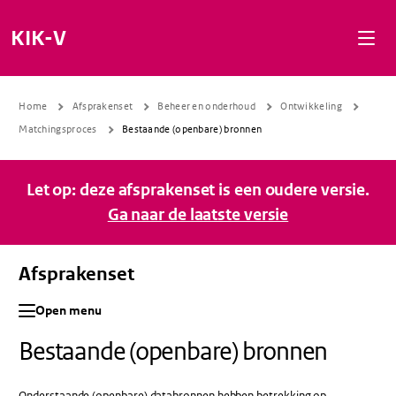
Naar de inhoud gaan
Naar de navigatie gaan
Naar de footer gaan
KIK-V
Home
Afsprakenset
Beheer en onderhoud
Ontwikkeling
Matchingsproces
Bestaande (openbare) bronnen
Let op: deze afsprakenset is een oudere versie.
Ga naar de laatste versie
Afsprakenset
Open menu
Bestaande (openbare) bronnen
Onderstaande (openbare) databronnen hebben betrekking op