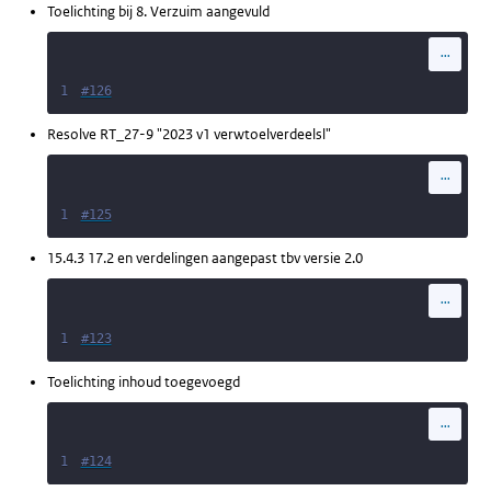
Toelichting bij 8. Verzuim aangevuld
...
1
#126
Resolve RT_27-9 "2023 v1 verwtoelverdeelsl"
...
1
#125
15.4.3 17.2 en verdelingen aangepast tbv versie 2.0
...
1
#123
Toelichting inhoud toegevoegd
...
1
#124