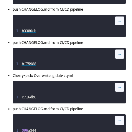
push CHANGELOG.md from CI/CD pipeline
...
1
b3380cb
push CHANGELOG.md from CI/CD pipeline
...
1
bf75988
Cherry-pick: Overwrite .gitlab-ci.yml
...
1
c716db6
push CHANGELOG.md from CI/CD pipeline
...
1
096
a344