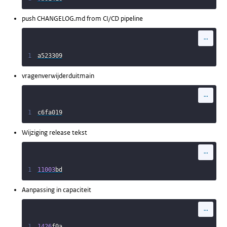
push CHANGELOG.md from CI/CD pipeline
...
1
a523309
vragenverwijderduitmain
...
1
c6fa019
Wijziging release tekst
...
1
11003
bd
Aanpassing in capaciteit
...
1
1426
f0a