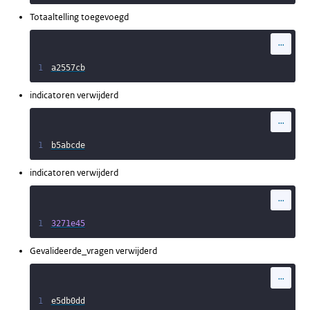
Totaaltelling toegevoegd
...
1
a2557cb
indicatoren verwijderd
...
1
b5abcde
indicatoren verwijderd
...
1
3271e45
Gevalideerde_vragen verwijderd
...
1
e5db0dd