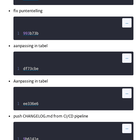
fix puntentelling
...
1
993
b73b
aanpassing in tabel
...
1
df73cbe
Aanpassing in tabel
...
1
ee336e6
push CHANGELOG.md from CI/CD pipeline
...
1
9
b6141e