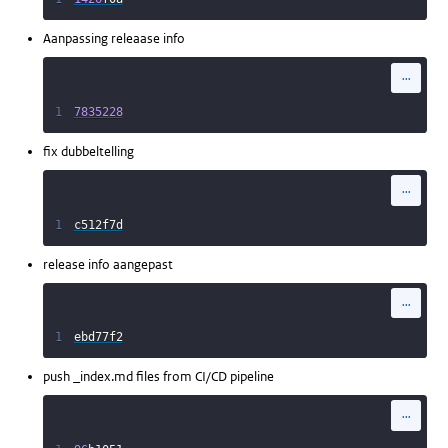
Aanpassing releaase info
...
1
7835228
fix dubbeltelling
...
1
c512f7d
release info aangepast
...
1
ebd77f2
push _index.md files from CI/CD pipeline
...