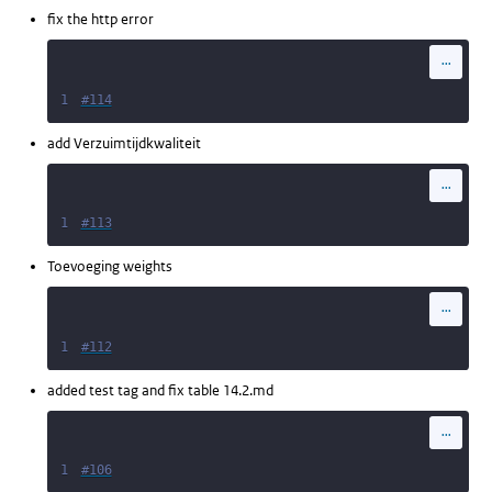
fix the http error
...
1
#114
add Verzuimtijdkwaliteit
...
1
#113
Toevoeging weights
...
1
#112
added test tag and fix table 14.2.md
...
1
#106