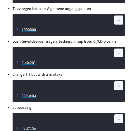
Toevoegen link naar Algemene uitgangspunten
...
1
f990800
push Gevalideerde_vragen_technisch map from CI/CD pipeline
...
1
7
adc201
change 1.1 but with a mistake
...
1
109
ac0a
aanpassing
...
1
4
cd715e