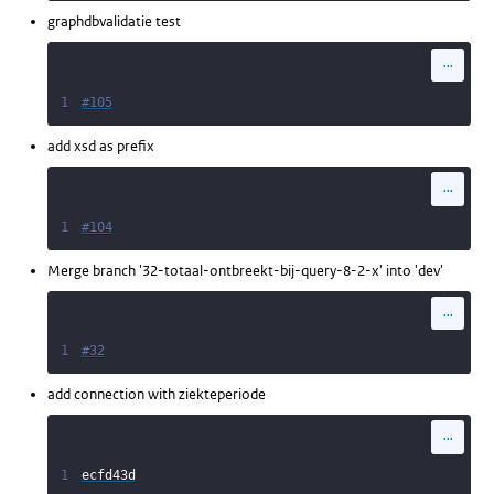
graphdbvalidatie test
...
1
#105
add xsd as prefix
...
1
#104
Merge branch '32-totaal-ontbreekt-bij-query-8-2-x' into 'dev'
...
1
#32
add connection with ziekteperiode
...
1
ecfd43d