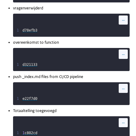
vragenverwijderd
...
1
d78efb3
overeenkomst to function
...
1
d321133
push _index.md files from CI/CD pipeline
...
1
e22f7d0
Totaaltelling toegevoegd
...
1
1
c802cd