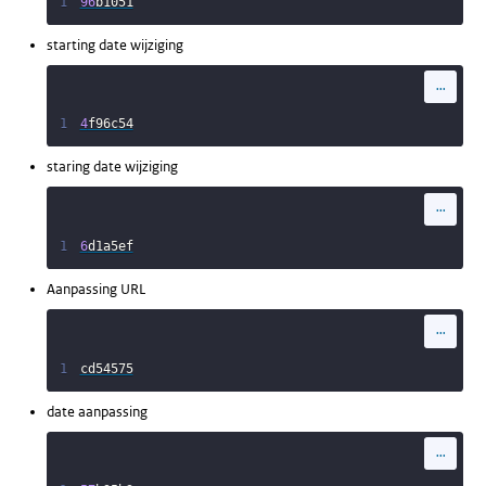
1
96
b1051
starting date wijziging
...
1
4
f96c54
staring date wijziging
...
1
6
d1a5ef
Aanpassing URL
...
1
cd54575
date aanpassing
...