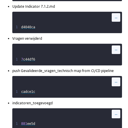
Update Indicator 7.1.2.md
...
1
d4040ca
Vragen verwijderd
...
1
7
c44df6
push Gevalideerde_vragen_technisch map from CI/CD pipeline
...
1
cadce1c
indicatoren_toegevoegd
...
1
881
ee5d