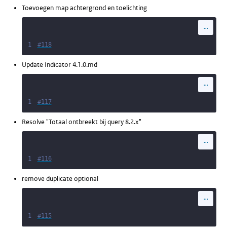
Toevoegen map achtergrond en toelichting
...
1
#118
Update Indicator 4.1.0.md
...
1
#117
Resolve "Totaal ontbreekt bij query 8.2.x"
...
1
#116
remove duplicate optional
...
1
#115