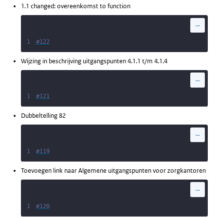
1.1 changed: overeenkomst to function
...
1
#122
Wijzing in beschrijving uitgangspunten 4.1.1 t/m 4.1.4
...
1
#121
Dubbeltelling 82
...
1
#119
Toevoegen link naar Algemene uitgangspunten voor zorgkantoren
...
1
#120