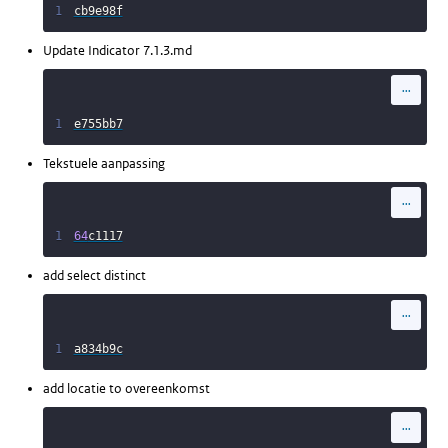
1
cb9e98f
Update Indicator 7.1.3.md
...
1
e755bb7
Tekstuele aanpassing
...
1
64
c1117
add select distinct
...
1
a834b9c
add locatie to overeenkomst
...