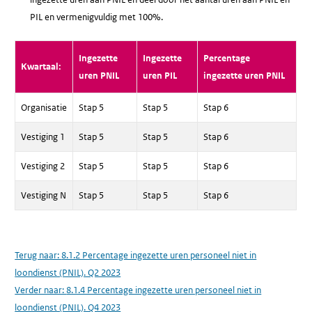
PIL en vermenigvuldig met 100%.
Ingezette
Ingezette
Percentage
Kwartaal:
uren PNIL
uren PIL
ingezette uren PNIL
Organisatie
Stap 5
Stap 5
Stap 6
Vestiging 1
Stap 5
Stap 5
Stap 6
Vestiging 2
Stap 5
Stap 5
Stap 6
Vestiging N
Stap 5
Stap 5
Stap 6
Terug naar:
8.1.2 Percentage ingezette uren personeel niet in
loondienst (PNIL). Q2 2023
Verder naar:
8.1.4 Percentage ingezette uren personeel niet in
loondienst (PNIL). Q4 2023