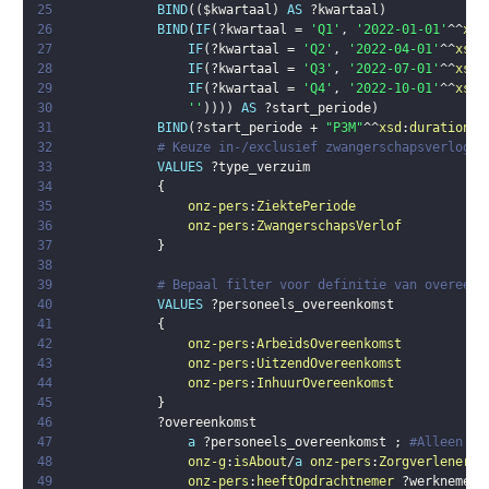
25
BIND
(
(
$kwartaal
)
AS
?kwartaal
)
26
BIND
(
IF
(
?kwartaal
 = 
'Q1'
,
'2022-01-01'
^^
xsd
27
IF
(
?kwartaal
 = 
'Q2'
,
'2022-04-01'
^^
xsd
:
28
IF
(
?kwartaal
 = 
'Q3'
,
'2022-07-01'
^^
xsd
:
29
IF
(
?kwartaal
 = 
'Q4'
,
'2022-10-01'
^^
xsd
:
30
''
)
)
)
)
AS
?start_periode
)
31
BIND
(
?start_periode
 + 
"P3M"
^^
xsd
:
duration
 -
32
# Keuze in-/exclusief zwangerschapsverlog
33
VALUES
?type_verzuim
34
{
35
onz-pers
:
ZiektePeriode
36
onz-pers
:
ZwangerschapsVerlof
37
}
38
39
# Bepaal filter voor definitie van overeenk
40
VALUES
?personeels_overeenkomst
41
{
42
onz-pers
:
ArbeidsOvereenkomst
43
onz-pers
:
UitzendOvereenkomst
44
onz-pers
:
InhuurOvereenkomst
45
}
46
?overeenkomst
47
a
?personeels_overeenkomst
;
#Alleen pe
48
onz-g
:
isAbout
/
a
onz-pers
:
ZorgverlenerFu
49
onz-pers
:
heeftOpdrachtnemer
?werknemer