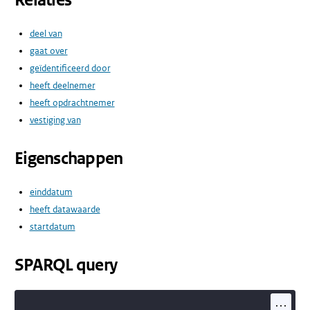
Relaties
deel van
gaat over
geïdentificeerd door
heeft deelnemer
heeft opdrachtnemer
vestiging van
Eigenschappen
einddatum
heeft datawaarde
startdatum
SPARQL query
...