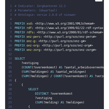
1
# Indicator: Zorgkantoren 12.2
2
# Parameters: ($kwartaal)
3
# Ontologie: versie 2.0.0 of nieuwer
4
5
PREFIX
xsd
:
<
http://www.w3.org/2001/XMLSchema#
>
6
PREFIX
rdf
:
<
http://www.w3.org/1999/02/22-rdf-syntax-ns
7
PREFIX
rdfs
:
<
http://www.w3.org/2000/01/rdf-schema#
>
8
PREFIX
onz-pers
:
<
http://purl.org/ozo/onz-pers#
>
9
PREFIX
onz-g
:
<
http://purl.org/ozo/onz-g#
>
10
PREFIX
onz-org
:
<
http://purl.org/ozo/onz-org#
>
11
PREFIX
onz-zorg
:
<
http://purl.org/ozo/onz-zorg#
>
12
13
SELECT
14
?vestiging
15
(
COUNT
(
?overeenkomst
)
AS
?aantal_arbeidsovereenkoms
16
(
SUM
(
?meldingen
)
AS
?aantal_meldingen
)
17
(
SUM
(
?meldingen
)
 / 
COUNT
(
?overeenkomst
)
AS
?verzuim
18
{
19
{
20
SELECT
21
DISTINCT
?overeenkomst
22
?vestiging
23
(
SUM
(
?melding
)
AS
?meldingen
)
24
{