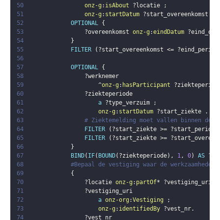
50
onz-g
:
isAbout
?locatie
;
51
onz-g
:
startDatum
?start_overeenkomst
.
52
OPTIONAL
{
53
?overeenkomst
onz-g
:
eindDatum
?eind_ove
54
}
55
FILTER
(
?start_overeenkomst
 <= 
?eind_period
56
57
OPTIONAL
{
58
?werknemer
59
                    ^
onz-g
:
hasParticipant
?ziekteperiod
60
?ziekteperiode
61
a
?type_verzuim
;
62
onz-g
:
startDatum
?start_ziekte
.
63
# Ziektemelding moet vallen binnen de m
64
FILTER
(
?start_ziekte
 >= 
?start_periode
65
FILTER
(
?start_ziekte
 >= 
?start_overeen
66
}
67
BIND
(
IF
(
BOUND
(
?ziekteperiode
)
,
1
,
0
)
AS
?me
68
#Bepaal de vestiging waar de werkzaamheden 
69
{
70
?locatie
onz-g
:
partOf
* 
?vestiging_uri
.
71
?vestiging_uri
72
a
onz-org
:
Vestiging
;
73
onz-g
:
identifiedBy
?vest_nr
.
74
?vest_nr