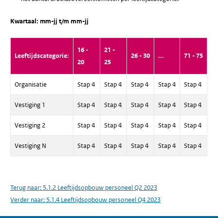
Kwartaal: mm-jj t/m mm-jj
16 -
21 -
Leeftijdscategorie:
26 - 30
...
71 - 75
20
25
Organisatie
Stap 4
Stap 4
Stap 4
Stap 4
Stap 4
Vestiging 1
Stap 4
Stap 4
Stap 4
Stap 4
Stap 4
Vestiging 2
Stap 4
Stap 4
Stap 4
Stap 4
Stap 4
Vestiging N
Stap 4
Stap 4
Stap 4
Stap 4
Stap 4
Terug naar:
5.1.2 Leeftijdsopbouw personeel Q2 2023
Verder naar:
5.1.4 Leeftijdsopbouw personeel Q4 2023