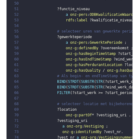
50
51
?functie_niveau
52
a
onz-pers
:
ODBKwalificatieWaarde
53
rdfs
:
label
?kwalificatie_niveau
.
54
55
# selecteer uren van gewerkte periode
56
?gewerkteperiode
57
a
onz-pers
:
GewerktePeriode
;
58
onz-g
:
definedBy
?overeenkomst
;
59
onz-g
:
hasBeginTimeStamp
?start_we
60
onz-g
:
hasEndTimeStamp
?eind_werk_
61
onz-g
:
hasPerdurantLocation
?locat
62
onz-g
:
hasQuality
 / 
onz-g
:
hasQuali
63
# Als begin- en endTimeStamp van type
64
BIND
(
STRDT
(
SUBSTR
(
STR
(
?start_werk_dat
65
BIND
(
STRDT
(
SUBSTR
(
STR
(
?eind_werk_date
66
FILTER
(
?start_werk
 >= 
?start_periode
 
67
68
# selecteer locatie met bijbehorende 
69
?location
70
onz-g
:
partOf
* 
?vestiging_uri
.
71
?vestiging_uri
72
a
onz-org
:
Vestiging
;
73
onz-g
:
identifiedBy
?vest_nr
.
74
?vest_nr
a
onz-org
:
Vestigingsnummer
;