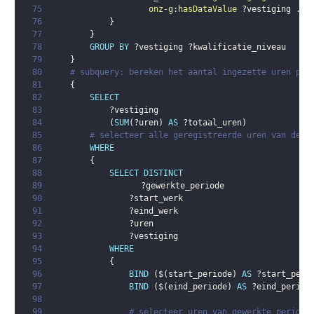
75
onz-g
:
hasDataValue
?vestiging
.
76
}
77
}
78
GROUP
BY
?vestiging
?kwalificatie_niveau
79
}
80
# subquery: bereken het aantal ingezette uren per
81
{
82
SELECT
83
?vestiging
84
(
SUM
(
?uren
)
AS
?totaal_uren
)
85
# selecteer alle geregistreerde uren van de w
86
WHERE
87
{
88
SELECT
DISTINCT
89
?gewerkte_periode
90
?start_werk
91
?eind_werk
92
?uren
93
?vestiging
94
WHERE
95
{
96
BIND
(
$
(
start_periode
)
AS
?start_peri
97
BIND
(
$
(
eind_periode
)
AS
?eind_period
98
99
# selecteer uren van gewerkte periode