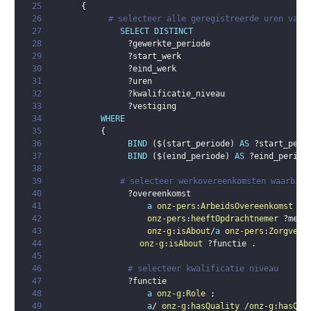
25
{
26
# selecteer alle geregistreerde uren van 
27
SELECT
DISTINCT
28
?gewerkte_periode
29
?start_werk
30
?eind_werk
31
?uren
32
?kwalificatie_niveau
33
?vestiging
34
WHERE
35
{
36
BIND
(
$
(
start_periode
)
AS
?start_peri
37
BIND
(
$
(
eind_periode
)
AS
?eind_period
38
39
# selecteer werkovereenkomsten waarbij 
40
?overeenkomst
41
a
onz-pers
:
ArbeidsOvereenkomst
;
42
onz-pers
:
heeftOpdrachtnemer
?mede
43
onz-g
:
isAbout
/
a
onz-pers
:
Zorgverl
44
onz-g
:
isAbout
?functie
.
45
46
# selecteer kwalificatie niveau
47
?functie
48
a
onz-g
:
Role
;
49
a
/ 
onz-g
:
hasQuality
 /
onz-g
:
hasQua