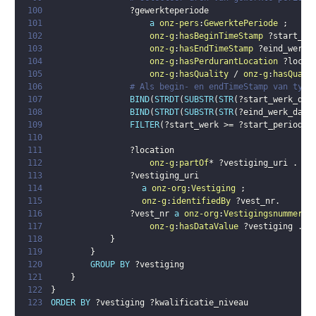
100
?gewerkteperiode
101
a
onz-pers
:
GewerktePeriode
;
102
onz-g
:
hasBeginTimeStamp
?start_we
103
onz-g
:
hasEndTimeStamp
?eind_werk_
104
onz-g
:
hasPerdurantLocation
?locat
105
onz-g
:
hasQuality
 / 
onz-g
:
hasQuali
106
# Als begin- en endTimeStamp van type
107
BIND
(
STRDT
(
SUBSTR
(
STR
(
?start_werk_dat
108
BIND
(
STRDT
(
SUBSTR
(
STR
(
?eind_werk_date
109
FILTER
(
?start_werk
 >= 
?start_periode
 
110
111
?location
112
onz-g
:
partOf
* 
?vestiging_uri
.
113
?vestiging_uri
114
a
onz-org
:
Vestiging
;
115
onz-g
:
identifiedBy
?vest_nr
.
116
?vest_nr
a
onz-org
:
Vestigingsnummer
;
117
onz-g
:
hasDataValue
?vestiging
.
118
}
119
}
120
GROUP
BY
?vestiging
121
}
122
}
123
ORDER
BY
?vestiging
?kwalificatie_niveau