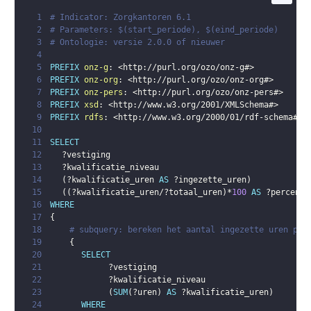
1
# Indicator: Zorgkantoren 6.1
2
# Parameters: $(start_periode), $(eind_periode)
3
# Ontologie: versie 2.0.0 of nieuwer
4
5
PREFIX
onz-g
:
<
http://purl.org/ozo/onz-g#
>
6
PREFIX
onz-org
:
<
http://purl.org/ozo/onz-org#
>
7
PREFIX
onz-pers
:
<
http://purl.org/ozo/onz-pers#
>
8
PREFIX
xsd
:
<
http://www.w3.org/2001/XMLSchema#
>
9
PREFIX
rdfs
:
<
http://www.w3.org/2000/01/rdf-schema#
>
10
11
SELECT
12
?vestiging
13
?kwalificatie_niveau
14
(
?kwalificatie_uren
AS
?ingezette_uren
)
15
(
(
?kwalificatie_uren
/
?totaal_uren
)
*
100
AS
?percenta
16
WHERE
17
{
18
# subquery: bereken het aantal ingezette uren per
19
{
20
SELECT
21
?vestiging
22
?kwalificatie_niveau
23
(
SUM
(
?uren
)
AS
?kwalificatie_uren
)
24
WHERE