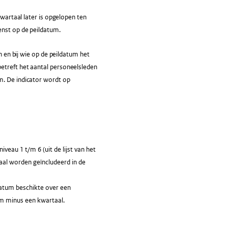
kwartaal later is opgelopen ten
enst op de peildatum.
n en bij wie op de peildatum het
etreft het aantal personeelsleden
m. De indicator wordt op
au 1 t/m 6 (uit de lijst van het
aal worden geïncludeerd in de
datum beschikte over een
um minus een kwartaal.