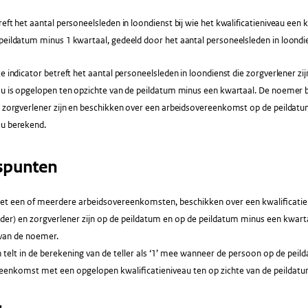
reft het aantal personeelsleden in loondienst bij wie het kwalificatieniveau een 
peildatum minus 1 kwartaal, gedeeld door het aantal personeelsleden in loondi
ze indicator betreft het aantal personeelsleden in loondienst die zorgverlener zij
au is opgelopen ten opzichte van de peildatum minus een kwartaal. De noemer b
e zorgverlener zijn en beschikken over een arbeidsovereenkomst op de peildatu
au berekend.
spunten
t een of meerdere arbeidsovereenkomsten, beschikken over een kwalificatienive
ader) en zorgverlener zijn op de peildatum en op de peildatum minus een kwart
van de noemer.
telt in de berekening van de teller als ‘1’ mee wanneer de persoon op de peil
eenkomst met een opgelopen kwalificatieniveau ten op zichte van de peildat