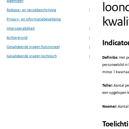
Algemeen
loond
Release- en versiebeschrijving
...
kwali
Privacy- en informatiebeveiliging
Interoperabiliteit
...
Achtergrond
...
Indicato
Gevalideerde vragen functioneel
...
Gevalideerde vragen technisch
Definitie:
Het p
...
personeelslid in
minus 1 kwartaa
Teller:
Aantal pe
een opgelopen kw
Noemer:
Aantal
Toelicht