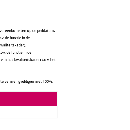
sovereenkomsten op de peildatum.
v. de functie in de
waliteitskader).
v. de functie in de
van het kwaliteitskader) t.o.v. het
it te vermenigvuldigen met 100%.