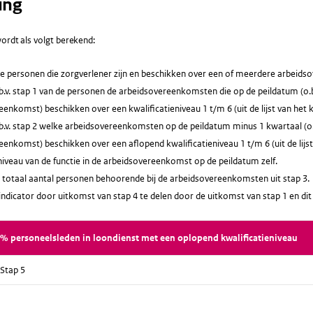
ing
ordt als volgt berekend:
lle personen die zorgverlener zijn en beschikken over een of meerdere arbeid
b.v. stap 1 van de personen de arbeidsovereenkomsten die op de peildatum (o.b.
enkomst) beschikken over een kwalificatieniveau 1 t/m 6 (uit de lijst van het k
b.v. stap 2 welke arbeidsovereenkomsten op de peildatum minus 1 kwartaal (o.b.
enkomst) beschikken over een aflopend kwalificatieniveau 1 t/m 6 (uit de lijst 
niveau van de functie in de arbeidsovereenkomst op de peildatum zelf.
 totaal aantal personen behoorende bij de arbeidsovereenkomsten uit stap 3.
indicator door uitkomst van stap 4 te delen door de uitkomst van stap 1 en d
% personeelsleden in loondienst met een oplopend kwalificatieniveau
Stap 5