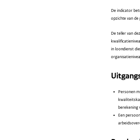
De indicator bet
opzichte van de 
De teller van de
kwalificatienive
in loondienst di
organisatienive
Uitgang
Personen me
kwaliteitsk
berekening 
Een persoon 
arbeidsover