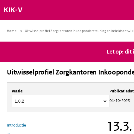
KIK-V
Home
Uitwisselprofiel Zorgkantoren Inkoopondersteuning en beleidsontwik
Let op: dit
Uitwisselprofiel Zorgkantoren Inkooponde
Over
Uitwisselprofiel Zorgkantoren 
Versie
:
Publicatieda
04-10-2023
13.3.
Introductie