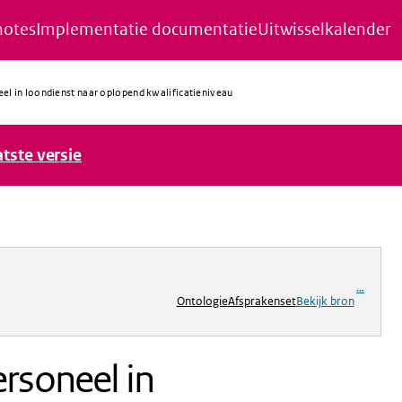
notes
Implementatie documentatie
Uitwisselkalender
el in loondienst naar oplopend kwalificatieniveau
atste versie
ng
...
Ontologie
Afsprakenset
Bekijk bron
rsoneel in