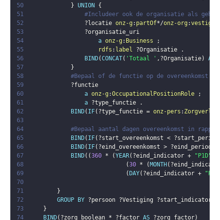
50
}
UNION
{
51
#Includeer ook de organisatie als gehee
52
?locatie
onz-g
:
partOf
*/
onz-org
:
vestigin
53
?organisatie_uri
54
a
onz-g
:
Business
;
55
rdfs
:
label
?Organisatie
.
56
BIND
(
CONCAT
(
'Totaal '
,
?Organisatie
)
AS
57
}
58
#Bepaal of de functie op de overeenkomst va
59
?functie
60
a
onz-g
:
OccupationalPositionRole
;
61
a
?type_functie
.
62
BIND
(
IF
(
?type_functie
 = 
onz-pers
:
Zorgverlen
63
64
#Bepaal aantal dagen overeenkomst in rappor
65
BIND
(
IF
(
?start_overeenkomst
 < 
?start_period
66
BIND
(
IF
(
?eind_overeenkomst
 > 
?eind_periode
 
67
BIND
(
(
360
 * 
(
YEAR
(
?eind_indicator
 + 
"P1D"
^^
68
(
30
 * 
(
MONTH
(
?eind_indicato
69
(
DAY
(
?eind_indicator
 + 
"P1D
70
71
}
72
GROUP
BY
?persoon
?Vestiging
?start_indicator
?
73
}
74
BIND
(
?zorg_boolean
 * 
?factor
AS
?zorg_factor
)