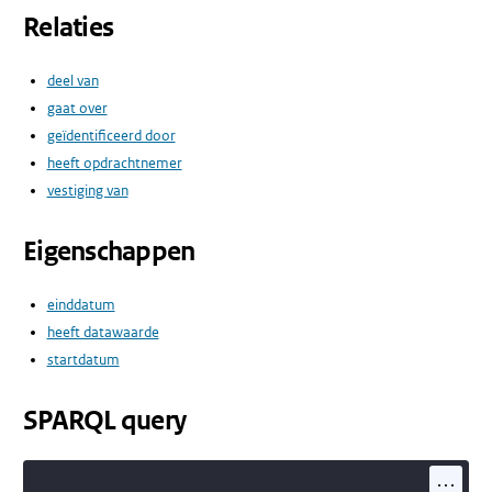
Relaties
deel van
gaat over
geïdentificeerd door
heeft opdrachtnemer
vestiging van
Eigenschappen
einddatum
heeft datawaarde
startdatum
SPARQL query
...