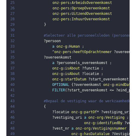
25
onz-pers
:
ArbeidsOvereenkomst
26
onz-pers
:
OproepOvereenkomst
27
onz-pers
:
UitzendOvereenkomst
28
onz-pers
:
InhuurOvereenkomst
29
}
30
31
#Selecteer alle personeelsleden (personen m
32
?persoon
33
a
onz-g
:
Human
;
34
                ^
onz-pers
:
heeftOpdrachtnemer
?overeenko
35
?overeenkomst
36
a
?personeels_overeenkomst
;
37
onz-g
:
isAbout
?functie
;
38
onz-g
:
isAbout
?locatie
;
39
onz-g
:
startDatum
?start_overeenkomst
.
40
OPTIONAL
{
?overeenkomst
onz-g
:
eindDatum
41
FILTER
(
?start_overeenkomst
 <= 
?eind_per
42
43
#Bepaal de vestiging waar de werkzaamheden 
44
{
45
?locatie
onz-g
:
partOf
* 
?vestiging_uri
.
46
?vestiging_uri
a
onz-org
:
Vestiging
;
47
onz-g
:
identifiedBy
?vest
48
?vest_nr
a
onz-org
:
Vestigingsnummer
;
49
onz-g
:
hasDataValue
?Vestiging