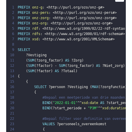
1
PREFIX
onz-g
:
<
http://purl.org/ozo/onz-g#
>
2
PREFIX
onz-pers
:
<
http://purl.org/ozo/onz-pers#
>
3
PREFIX
onz-zorg
:
<
http://purl.org/ozo/onz-zorg#
>
4
PREFIX
onz-org
:
<
http://purl.org/ozo/onz-org#
>
5
PREFIX
rdf
:
<
http://www.w3.org/1999/02/22-rdf-syntax-ns
6
PREFIX
rdfs
:
<
http://www.w3.org/2000/01/rdf-schema#
>
7
PREFIX
xsd
:
<
http://www.w3.org/2001/XMLSchema#
>
8
9
SELECT
10
?Vestiging
11
(
SUM
(
?zorg_factor
)
AS
?Zorg
)
12
(
SUM
(
?factor
)
 - 
SUM
(
?zorg_factor
)
AS
?Niet_zorg
)
13
(
SUM
(
?factor
)
AS
?Totaal
)
14
{
15
{
16
SELECT
?persoon
?Vestiging
(
MAX
(
?zorgfunctie
)
A
17
{
18
#Bepaal een meetperiode van drie maanden, s
19
BIND
(
"2022-01-01"
^^
xsd
:
date
AS
?start_perio
20
BIND
(
?start_periode
 + 
"P3M"
^^
xsd
:
duration
 -
21
22
#Bepaal filter voor definitie van overeenko
23
VALUES
?personeels_overeenkomst
24
{