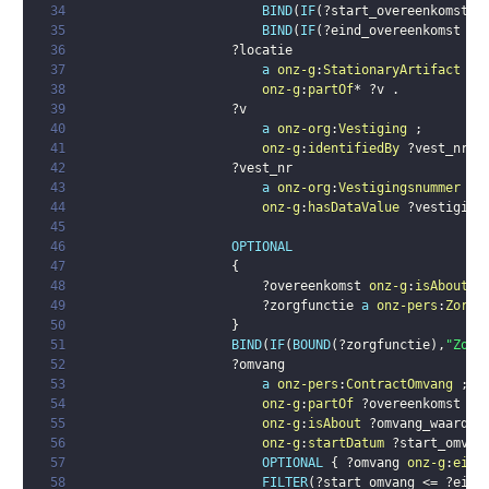
34
BIND
(
IF
(
?start_overeenkomst
 <
35
BIND
(
IF
(
?eind_overeenkomst
 >=
36
?locatie
37
a
onz-g
:
StationaryArtifact
;
38
onz-g
:
partOf
* 
?v
.
39
?v
40
a
onz-org
:
Vestiging
;
41
onz-g
:
identifiedBy
?vest_nr
.
42
?vest_nr
43
a
onz-org
:
Vestigingsnummer
;
44
onz-g
:
hasDataValue
?vestiging
45
46
OPTIONAL
47
{
48
?overeenkomst
onz-g
:
isAbout
?
49
?zorgfunctie
a
onz-pers
:
Zorgv
50
}
51
BIND
(
IF
(
BOUND
(
?zorgfunctie
)
,
"Zorg
52
?omvang
53
a
onz-pers
:
ContractOmvang
;
54
onz-g
:
partOf
?overeenkomst
;
55
onz-g
:
isAbout
?omvang_waarde
56
onz-g
:
startDatum
?start_omvan
57
OPTIONAL
{
?omvang
onz-g
:
eind
58
FILTER
(
?start_omvang
 <= 
?eind