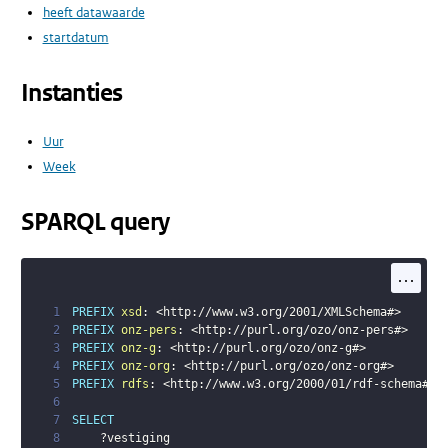
heeft datawaarde
startdatum
Instanties
Uur
Week
SPARQL query
...
1
PREFIX
xsd
:
<
http://www.w3.org/2001/XMLSchema#
>
2
PREFIX
onz-pers
:
<
http://purl.org/ozo/onz-pers#
>
3
PREFIX
onz-g
:
<
http://purl.org/ozo/onz-g#
>
4
PREFIX
onz-org
:
<
http://purl.org/ozo/onz-org#
>
5
PREFIX
rdfs
:
<
http://www.w3.org/2000/01/rdf-schema#
>
6
7
SELECT
8
?vestiging