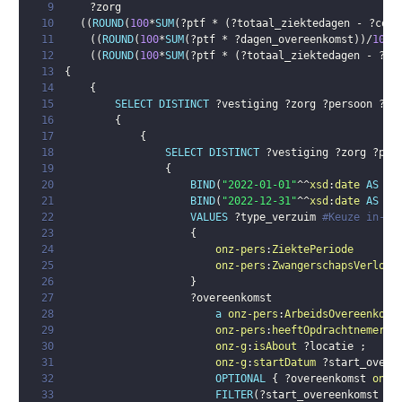
9
?zorg
10
(
(
ROUND
(
100
*
SUM
(
?ptf
 * 
(
?totaal_ziektedagen
 - 
?corr
11
(
(
ROUND
(
100
*
SUM
(
?ptf
 * 
?dagen_overeenkomst
)
)
/
100
)
12
(
(
ROUND
(
100
*
SUM
(
?ptf
 * 
(
?totaal_ziektedagen
 - 
?co
13
{
14
{
15
SELECT
DISTINCT
?vestiging
?zorg
?persoon
?pt
16
{
17
{
18
SELECT
DISTINCT
?vestiging
?zorg
?per
19
{
20
BIND
(
"2022-01-01"
^^
xsd
:
date
AS
?s
21
BIND
(
"2022-12-31"
^^
xsd
:
date
AS
?e
22
VALUES
?type_verzuim
#Keuze in-/e
23
{
24
onz-pers
:
ZiektePeriode
25
onz-pers
:
ZwangerschapsVerlof
26
}
27
?overeenkomst
28
a
onz-pers
:
ArbeidsOvereenkoms
29
onz-pers
:
heeftOpdrachtnemer
?
30
onz-g
:
isAbout
?locatie
;
31
onz-g
:
startDatum
?start_overe
32
OPTIONAL
{
?overeenkomst
onz-
33
FILTER
(
?start_overeenkomst
 <=