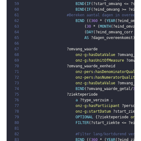
59
BIND
(
IF
(
?start_omvang
 <= 
?sta
60
BIND
(
IF
(
?eind_omvang
 >= 
?eind
61
#Bereken aantal dagen in overeenk
62
BIND
(
(
360
 * 
(
YEAR
(
?eind_omva
63
(
30
 * 
(
MONTH
(
?eind_omvang
64
(
DAY
(
?eind_omvang_corr
 + 
65
AS
?dagen_overeenkomst
)
66
67
?omvang_waarde
68
onz-g
:
hasDataValue
?omvang_wa
69
onz-g
:
hasUnitOfMeasure
?omvan
70
?omvang_waarde_eenheid
71
onz-pers
:
hasDenominatorQualit
72
onz-pers
:
hasNumeratorQualityV
73
onz-g
:
hasDataValue
?omvang_wa
74
BIND
(
?omvang_waarde_getal
/
36
*
75
?ziekteperiode
76
a
?type_verzuim
;
77
onz-g
:
hasParticipant
?persoon
78
onz-g
:
startDatum
?start_ziekt
79
OPTIONAL
{
?ziekteperiode
onz-
80
FILTER
(
?start_ziekte
 <= 
?eind
81
82
#Filter lang/kortdurend verzu
83
BIND
(
(
360
 * 
(
YEAR
(
?eind_ziek