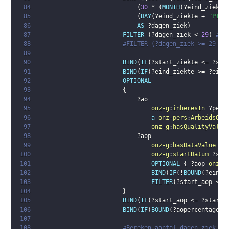
84
(
30
 * 
(
MONTH
(
?eind_ziekte
85
(
DAY
(
?eind_ziekte
 + 
"P1D"
86
AS
?dagen_ziek
)
87
FILTER
(
?dagen_ziek
 < 
29
)
#ko
88
#FILTER (?dagen_ziek >= 29 ||
89
90
BIND
(
IF
(
?start_ziekte
 <= 
?sta
91
BIND
(
IF
(
?eind_ziekte
 >= 
?eind
92
OPTIONAL
93
{
94
?ao
95
onz-g
:
inheresIn
?pers
96
a
onz-pers
:
ArbeidsOng
97
onz-g
:
hasQualityValue
98
?aop
99
onz-g
:
hasDataValue
?a
100
onz-g
:
startDatum
?sta
101
OPTIONAL
{
?aop
onz-g
102
BIND
(
IF
(
!
BOUND
(
?eind_
103
FILTER
(
?start_aop
 <= 
104
}
105
BIND
(
IF
(
?start_aop
 <= 
?start_
106
BIND
(
IF
(
BOUND
(
?aopercentage
)
,
107
108
#Bereken aantal dagen ziek in