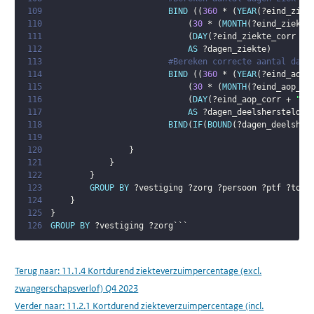
109
BIND
(
(
360
 * 
(
YEAR
(
?eind_ziek
110
(
30
 * 
(
MONTH
(
?eind_ziekte
111
(
DAY
(
?eind_ziekte_corr
 + 
112
AS
?dagen_ziekte
)
113
#Bereken correcte aantal dage
114
BIND
(
(
360
 * 
(
YEAR
(
?eind_aop_
115
(
30
 * 
(
MONTH
(
?eind_aop_co
116
(
DAY
(
?eind_aop_corr
 + 
"P1
117
AS
?dagen_deelshersteld
)
118
BIND
(
IF
(
BOUND
(
?dagen_deelsher
119
120
}
121
}
122
}
123
GROUP
BY
?vestiging
?zorg
?persoon
?ptf
?tota
124
}
125
}
126
GROUP
BY
?vestiging
?zorg
```
Terug naar:
11.1.4 Kortdurend ziekteverzuimpercentage (excl.
zwangerschapsverlof) Q4 2023
Verder naar:
11.2.1 Kortdurend ziekteverzuimpercentage (incl.