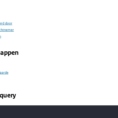
erd door
achtnemer
n
happen
aarde
query