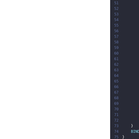
51
52
53
54
55
56
57
58
59
60
61
62
63
64
65
66
67
68
69
70
71
72
73
}
74
BIN
75
}