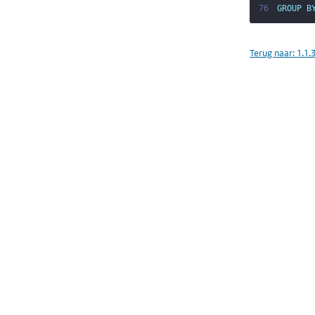
76
GROUP
B
Terug naar:
1.1.