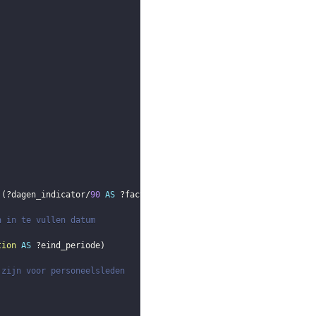
(
?dagen_indicator
/
90
AS
?factor
)
n in te vullen datum
tion
AS
?eind_periode
)
 zijn voor personeelsleden