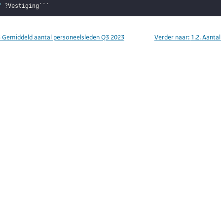
Y
?Vestiging
```
3 Gemiddeld aantal personeelsleden Q3 2023
Verder naar:
1.2. Aanta