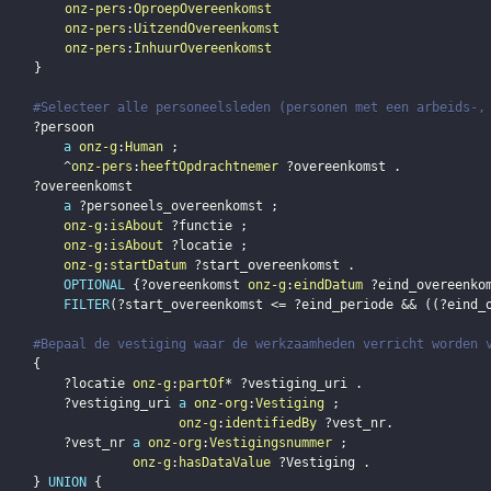
onz-pers
:
OproepOvereenkomst
onz-pers
:
UitzendOvereenkomst
onz-pers
:
InhuurOvereenkomst
}
#Selecteer alle personeelsleden (personen met een arbeids-,
?persoon
a
onz-g
:
Human
;
         ^
onz-pers
:
heeftOpdrachtnemer
?overeenkomst
.
?overeenkomst
a
?personeels_overeenkomst
;
onz-g
:
isAbout
?functie
;
onz-g
:
isAbout
?locatie
;
onz-g
:
startDatum
?start_overeenkomst
.
OPTIONAL
{
?overeenkomst
onz-g
:
eindDatum
?eind_overeenko
FILTER
(
?start_overeenkomst
 <= 
?eind_periode
 && 
(
(
?eind_
#Bepaal de vestiging waar de werkzaamheden verricht worden 
{
?locatie
onz-g
:
partOf
* 
?vestiging_uri
.
?vestiging_uri
a
onz-org
:
Vestiging
;
onz-g
:
identifiedBy
?vest_nr
.
?vest_nr
a
onz-org
:
Vestigingsnummer
;
onz-g
:
hasDataValue
?Vestiging
.
}
UNION
{