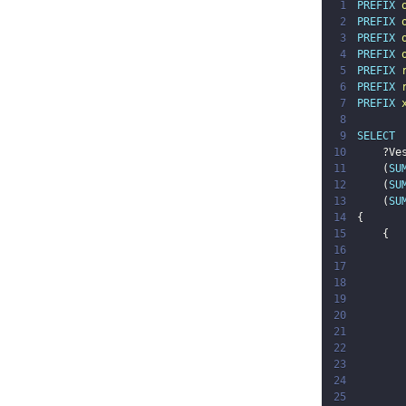
1
PREFIX
2
PREFIX
3
PREFIX
4
PREFIX
5
PREFIX
6
PREFIX
7
PREFIX
8
9
SELECT
10
?Ve
11
(
SU
12
(
SU
13
(
SU
14
{
15
{
16
17
18
19
20
21
22
23
24
25