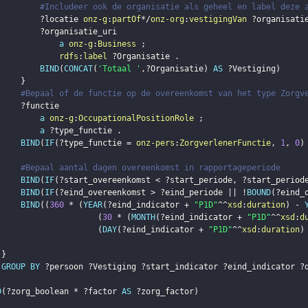
#Includeer ook de organisatie als geheel en label deze 
?locatie
onz-g
:
partOf
*/
onz-org
:
vestigingVan
?organisati
?organisatie_uri
a
onz-g
:
Business
;
rdfs
:
label
?Organisatie
.
BIND
(
CONCAT
(
'Totaal '
,
?Organisatie
)
AS
?Vestiging
)
}
#Bepaal of de functie op de overeenkomst van het type Zorgv
?functie
a
onz-g
:
OccupationalPositionRole
;
a
?type_functie
.
BIND
(
IF
(
?type_functie
 = 
onz-pers
:
ZorgverlenerFunctie
,
1
,
0
)
#Bepaal aantal dagen overeenkomst in rapportageperiode
BIND
(
IF
(
?start_overeenkomst
 < 
?start_periode
,
?start_period
BIND
(
IF
(
?eind_overeenkomst
 > 
?eind_periode
 || !
BOUND
(
?eind_
BIND
(
(
360
 * 
(
YEAR
(
?eind_indicator
 + 
"P1D"
^^
xsd
:
duration
)
 - 
(
30
 * 
(
MONTH
(
?eind_indicator
 + 
"P1D"
^^
xsd
:
d
(
DAY
(
?eind_indicator
 + 
"P1D"
^^
xsd
:
duration
)
}
GROUP
BY
?persoon
?Vestiging
?start_indicator
?eind_indicator
?
D
(
?zorg_boolean
 * 
?factor
AS
?zorg_factor
)