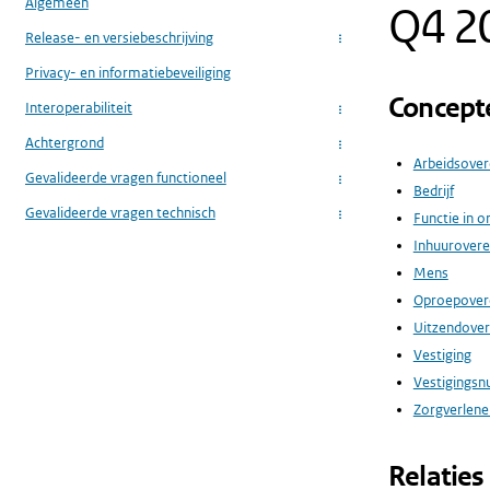
Algemeen
Q4 2
Release- en versiebeschrijving
...
Privacy- en informatiebeveiliging
Concept
Interoperabiliteit
...
Achtergrond
...
Arbeidsove
Gevalideerde vragen functioneel
...
Bedrijf
Gevalideerde vragen technisch
Functie in o
...
Inhuurover
Mens
Oproepove
Uitzendove
Vestiging
Vestigings
Zorgverlener
Relaties