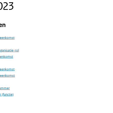
023
en
reenkomst
rganisatie-rol
eenkomst
reenkomst
reenkomst
nummer
 (functie)