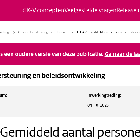
KIK-V concepten
Veelgestelde vragen
Release 
Naar de inhoud gaan
Naar de navigatie gaan
Naar de footer gaan
keling
Gevalideerde vragen technisch
1.1.4 Gemiddeld aantal personeelslede
 is een oudere versie van deze publicatie.
Ga naar de la
rsteuning en beleidsontwikkeling
Inkoopondersteuning en beleidsontwikkeli
tum
:
Inwerkingtreding
:
04-10-2023
 Gemiddeld aantal persone