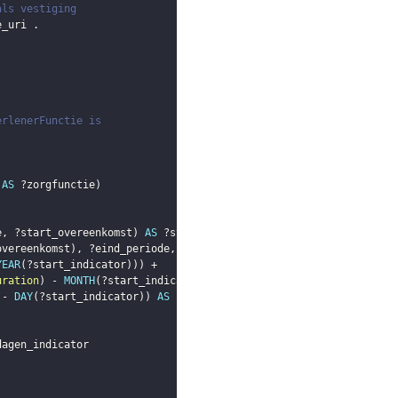
als vestiging
e_uri
.
erlenerFunctie is
AS
?zorgfunctie
)
e
,
?start_overeenkomst
)
AS
?start_indicator
)
overeenkomst
)
,
?eind_periode
,
?eind_overeenkomst
)
AS
?eind_indic
YEAR
(
?start_indicator
)
)
)
uration
)
 - 
MONTH
(
?start_indicator
)
)
)
 - 
DAY
(
?start_indicator
)
)
AS
?dagen_indicator
)
dagen_indicator