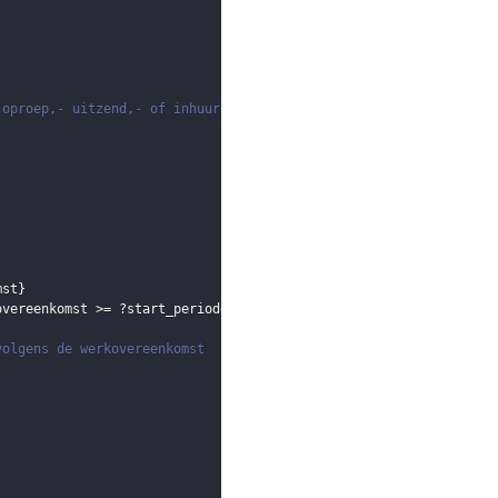
 oproep,- uitzend,- of inhuurovereenkomst) binnen de meetperiode
mst
}
overeenkomst
 >= 
?start_periode
)
 || 
(
!
BOUND
(
?eind_overeenkomst
)
)
)
volgens de werkovereenkomst