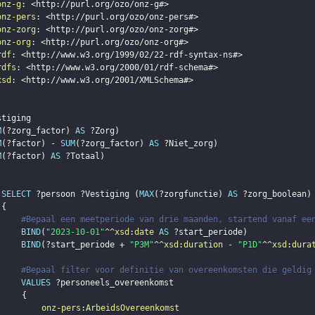
onz-g
:
<
http://purl.org/ozo/onz-g#
>
onz-pers
:
<
http://purl.org/ozo/onz-pers#
>
onz-zorg
:
<
http://purl.org/ozo/onz-zorg#
>
onz-org
:
<
http://purl.org/ozo/onz-org#
>
rdf
:
<
http://www.w3.org/1999/02/22-rdf-syntax-ns#
>
rdfs
:
<
http://www.w3.org/2000/01/rdf-schema#
>
xsd
:
<
http://www.w3.org/2001/XMLSchema#
>
stiging
M
(
?zorg_factor
)
AS
?Zorg
)
M
(
?factor
)
 - 
SUM
(
?zorg_factor
)
AS
?Niet_zorg
)
M
(
?factor
)
AS
?Totaal
)
SELECT
?persoon
?Vestiging
(
MAX
(
?zorgfunctie
)
AS
?zorg_boolean
)
{
#Bepaal een meetperiode van drie maanden, startend vanaf ee
BIND
(
"2023-10-01"
^^
xsd
:
date
AS
?start_periode
)
BIND
(
?start_periode
 + 
"P3M"
^^
xsd
:
duration
 - 
"P1D"
^^
xsd
:
dura
#Bepaal filter voor definitie van overeenkomsten die geldig
VALUES
?personeels_overeenkomst
{
onz-pers
:
ArbeidsOvereenkomst