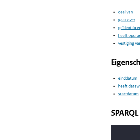
deel van
gaat over
geïdentifice
heeft opdr
vestiging va
Eigensc
einddatum
heeft dataw
startdatum
SPARQL 