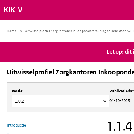
KIK-V
Home
Uitwisselprofiel Zorgkantoren Inkoopondersteuning en beleidsontwik
Let op: dit
Uitwisselprofiel Zorgkantoren Inkooponde
Over
Uitwisselprofiel Zorgkantoren 
Versie
:
Publicatieda
04-10-2023
1.1.4
Introductie