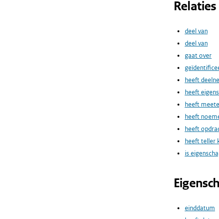
Relaties
deel van
deel van
gaat over
geïdentifice
heeft deeln
heeft eigen
heeft meet
heeft noeme
heeft opdr
heeft teller
is eigensch
Eigensc
einddatum