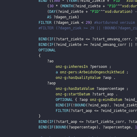
BIND
(
(
360
 * 
(
YEAR
(
?eind_ziekte
 + 
"P1D"
^^
xsd
:
d
(
30
 * 
(
MONTH
(
?eind_ziekte
 + 
"P1D"
^^
xsd
:
dur
(
DAY
(
?eind_ziekte
 + 
"P1D"
^^
xsd
:
duration
)
 -
AS
?dagen_ziek
)
FILTER
(
?dagen_ziek
 < 
29
)
#kortdurend verzuim
#FILTER (?dagen_ziek >= 29 || !BOUND(?dagen_zi
BIND
(
IF
(
?start_ziekte
 <= 
?start_omvang_corr
,
?
BIND
(
IF
(
?eind_ziekte
 >= 
?eind_omvang_corr
 || !
OPTIONAL
{
?ao
onz-g
:
inheresIn
?persoon
;
a
onz-pers
:
ArbeidsOngeschiktheid
;
onz-g
:
hasQualityValue
?aop
.
?aop
onz-g
:
hasDataValue
?aopercentage
;
onz-g
:
startDatum
?start_aop
.
OPTIONAL
{
?aop
onz-g
:
eindDatum
?eind_
BIND
(
IF
(
!
BOUND
(
?eind_aop
)
,
?eind_ziekt
FILTER
(
?start_aop
 <= 
?eind_ziekte_corr
}
BIND
(
IF
(
?start_aop
 <= 
?start_ziekte_corr
,
?sta
BIND
(
IF
(
BOUND
(
?aopercentage
)
,
?aopercentage
,
1