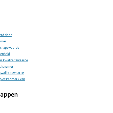
erd door
emer
schapswaarde
eenheid
r kwaliteitswaarde
achtnemer
 kwaliteitswaarde
ap of kenmerk van
happen