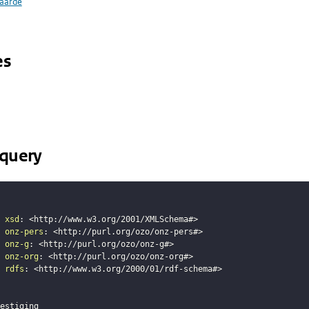
aarde
es
query
xsd
:
<
http://www.w3.org/2001/XMLSchema#
>
onz-pers
:
<
http://purl.org/ozo/onz-pers#
>
onz-g
:
<
http://purl.org/ozo/onz-g#
>
onz-org
:
<
http://purl.org/ozo/onz-org#
>
rdfs
:
<
http://www.w3.org/2000/01/rdf-schema#
>
estiging