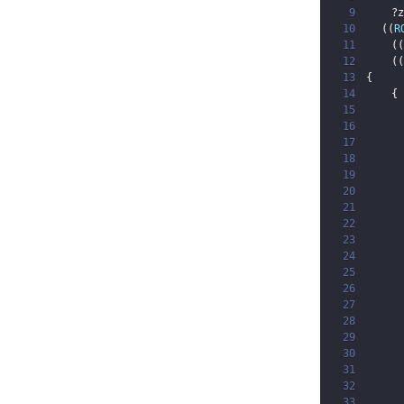
9
?z
10
(
(
R
11
(
(
12
(
(
13
{
14
{
15
16
17
18
19
20
21
22
23
24
25
26
27
28
29
30
31
32
33