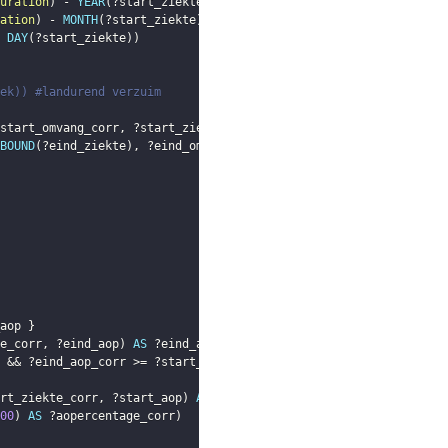
uration
)
 - 
YEAR
(
?start_ziekte
)
)
)
ation
)
 - 
MONTH
(
?start_ziekte
)
)
)
 
DAY
(
?start_ziekte
)
)
ek)) #landurend verzuim
start_omvang_corr
,
?start_ziekte
)
AS
?start_ziekte_corr
)
BOUND
(
?eind_ziekte
)
,
?eind_omvang_corr
,
?eind_ziekte
)
AS
?eind_z
aop
}
e_corr
,
?eind_aop
)
AS
?eind_aop_corr
)
 && 
?eind_aop_corr
 >= 
?start_ziekte_corr
)
rt_ziekte_corr
,
?start_aop
)
AS
?start_aop_corr
)
00
)
AS
?aopercentage_corr
)