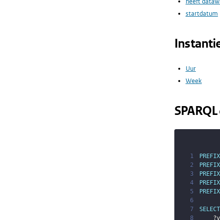
heeft dataw
startdatum
Instanti
Uur
Week
SPARQL 
1
PREFIX
2
PREFIX
3
PREFIX
4
PREFIX
5
PREFIX
6
7
SELECT
8
?v