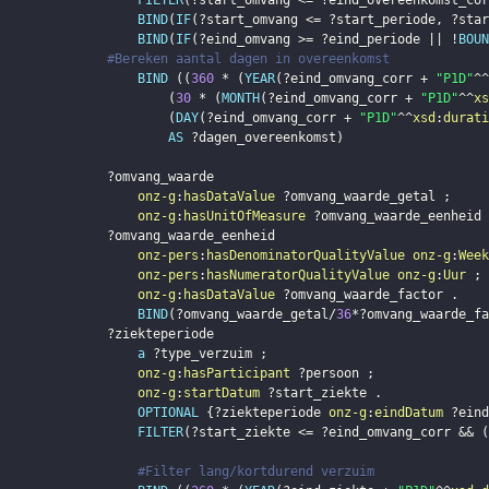
FILTER
(
?start_omvang
 <= 
?eind_overeenkomst_cor
BIND
(
IF
(
?start_omvang
 <= 
?start_periode
,
?star
BIND
(
IF
(
?eind_omvang
 >= 
?eind_periode
 || !
BOUN
#Bereken aantal dagen in overeenkomst
BIND
(
(
360
 * 
(
YEAR
(
?eind_omvang_corr
 + 
"P1D"
^^
(
30
 * 
(
MONTH
(
?eind_omvang_corr
 + 
"P1D"
^^
xs
(
DAY
(
?eind_omvang_corr
 + 
"P1D"
^^
xsd
:
durati
AS
?dagen_overeenkomst
)
?omvang_waarde
onz-g
:
hasDataValue
?omvang_waarde_getal
;
onz-g
:
hasUnitOfMeasure
?omvang_waarde_eenheid
?omvang_waarde_eenheid
onz-pers
:
hasDenominatorQualityValue
onz-g
:
Week
onz-pers
:
hasNumeratorQualityValue
onz-g
:
Uur
;
onz-g
:
hasDataValue
?omvang_waarde_factor
.
BIND
(
?omvang_waarde_getal
/
36
*
?omvang_waarde_fa
?ziekteperiode
a
?type_verzuim
;
onz-g
:
hasParticipant
?persoon
;
onz-g
:
startDatum
?start_ziekte
.
OPTIONAL
{
?ziekteperiode
onz-g
:
eindDatum
?eind
FILTER
(
?start_ziekte
 <= 
?eind_omvang_corr
 && 
(
#Filter lang/kortdurend verzuim