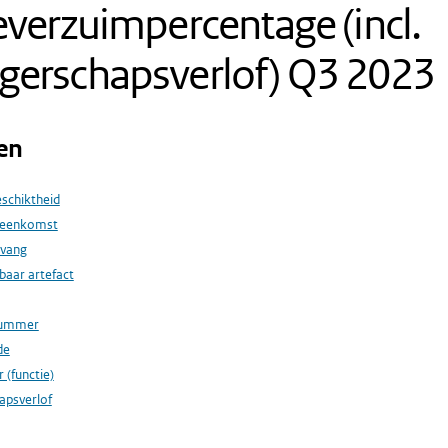
everzuimpercentage (incl.
gerschapsverlof) Q3 2023
en
schiktheid
reenkomst
vang
baar artefact
nummer
de
 (functie)
apsverlof