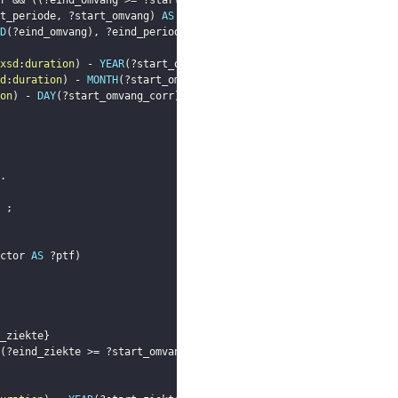
r
 && 
(
(
?eind_omvang
 >= 
?start_overeenkomst_corr
)
 || 
(
!
BOUND
(
?ein
t_periode
,
?start_omvang
)
AS
?start_omvang_corr
)
D
(
?eind_omvang
)
,
?eind_periode
,
?eind_omvang
)
AS
?eind_omvang_co
xsd
:
duration
)
 - 
YEAR
(
?start_omvang_corr
)
)
)
d
:
duration
)
 - 
MONTH
(
?start_omvang_corr
)
)
)
on
)
 - 
DAY
(
?start_omvang_corr
)
)
.
;
ctor
AS
?ptf
)
_ziekte
}
(
?eind_ziekte
 >= 
?start_omvang_corr
)
 || 
(
!
BOUND
(
?eind_ziekte
)
)
)
)