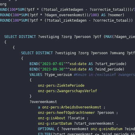
org
OUND
(
100
*
SUM
(
?ptf
 * 
(
?totaal_ziektedagen
 - 
?correctie_totaal
)
)
)
/
ROUND
(
100
*
SUM
(
?ptf
 * 
?dagen_overeenkomst
)
)
/
100
)
AS
?noemer
)
ROUND
(
100
*
SUM
(
?ptf
 * 
(
?totaal_ziektedagen
 - 
?correctie_totaal
)
)
 
SELECT
DISTINCT
?vestiging
?zorg
?persoon
?ptf
(
MAX
(
?dagen_zie
{
{
SELECT
DISTINCT
?vestiging
?zorg
?persoon
?omvang
?ptf
{
BIND
(
"2023-07-01"
^^
xsd
:
date
AS
?start_periode
)
BIND
(
"2023-09-30"
^^
xsd
:
date
AS
?eind_periode
)
VALUES
?type_verzuim
#Keuze in-/exclusief zwangers
{
onz-pers
:
ZiektePeriode
onz-pers
:
ZwangerschapsVerlof
}
?overeenkomst
a
onz-pers
:
ArbeidsOvereenkomst
;
onz-pers
:
heeftOpdrachtnemer
?persoon
;
onz-g
:
isAbout
?locatie
;
onz-g
:
startDatum
?start_overeenkomst
.
OPTIONAL
{
?overeenkomst
onz-g
:
eindDatum
?eind
FILTER
(
?start_overeenkomst
 <= 
?eind_periode
 &&