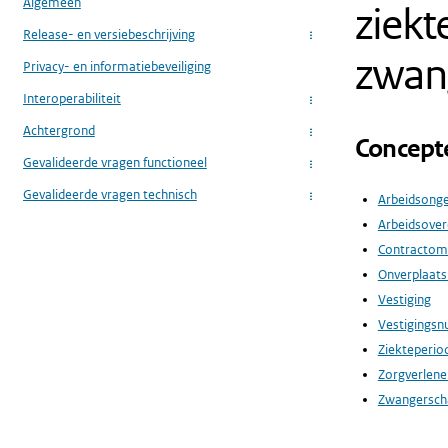
Algemeen
ziekt
Release- en versiebeschrijving
...
zwan
Privacy- en informatiebeveiliging
Interoperabiliteit
...
Achtergrond
...
Concept
Gevalideerde vragen functioneel
...
Gevalideerde vragen technisch
Arbeidsonge
...
Arbeidsove
Contractom
Onverplaats
Vestiging
Vestigings
Ziekteperio
Zorgverlener
Zwangersch