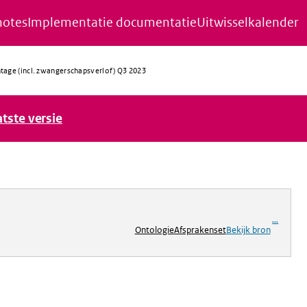
notes
Implementatie documentatie
Uitwisselkalender
tage (incl. zwangerschapsverlof) Q3 2023
atste versie
ng
...
Ontologie
Afsprakenset
Bekijk bron