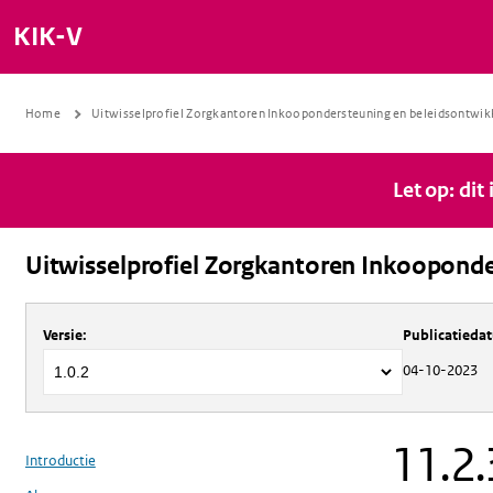
KIK-V
Home
Uitwisselprofiel Zorgkantoren Inkoopondersteuning en beleidsontwik
Let op: dit
Uitwisselprofiel Zorgkantoren Inkooponde
Over
Uitwisselprofiel Zorgkantoren 
Versie
:
Publicatieda
04-10-2023
11.2.
Introductie