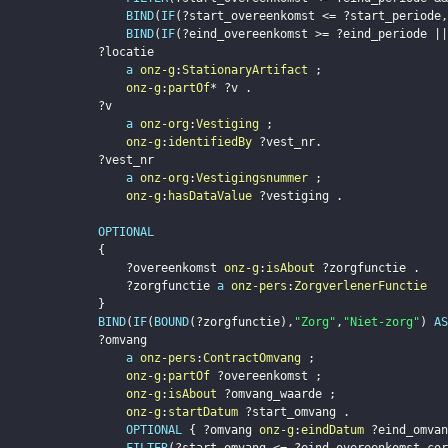
BIND
(
IF
(
?start_overeenkomst
 <= 
?start_periode
,
BIND
(
IF
(
?eind_overeenkomst
 >= 
?eind_periode
 ||
?locatie
a
onz-g
:
StationaryArtifact
;
onz-g
:
partOf
* 
?v
.
?v
a
onz-org
:
Vestiging
;
onz-g
:
identifiedBy
?vest_nr
.
?vest_nr
a
onz-org
:
Vestigingsnummer
;
onz-g
:
hasDataValue
?vestiging
.
OPTIONAL
{
?overeenkomst
onz-g
:
isAbout
?zorgfunctie
.
?zorgfunctie
a
onz-pers
:
ZorgverlenerFunctie
}
BIND
(
IF
(
BOUND
(
?zorgfunctie
)
,
"Zorg"
,
"Niet-zorg"
)
AS
?omvang
a
onz-pers
:
ContractOmvang
;
onz-g
:
partOf
?overeenkomst
;
onz-g
:
isAbout
?omvang_waarde
;
onz-g
:
startDatum
?start_omvang
.
OPTIONAL
{
?omvang
onz-g
:
eindDatum
?eind_omvan