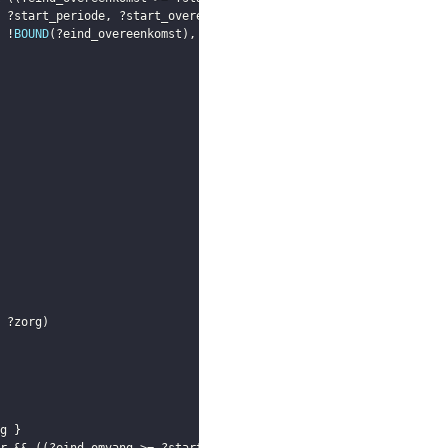
?start_periode
,
?start_overeenkomst
)
AS
?start_overeenkomst_cor
 !
BOUND
(
?eind_overeenkomst
)
,
?eind_periode
,
?eind_overeenkomst
)
?zorg
)
g
}