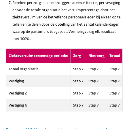
Bereken per zorg- en niet-zorggerelateerde functie, per vestiging
en voor de totale organisatie het verzuimpercentage door het
ziekteverzuim van de betreffende personeelsleden bij elkaar op te
tellen en te delen door de optelling van het aantal kalenderdagen
waarop de parttime is toegepast. Vermenigvuldig elk resultaat
met 100%.
Ziekteverzuimpercentage periode:
Zorg
Niet-zorg
Totaal
Totaal organisatie
Stap 7
Stap 7
Stap 7
Vestiging 1
Stap 7
Stap 7
Stap 7
Vestiging 2
Stap 7
Stap 7
Stap 7
Vestiging N
Stap 7
Stap 7
Stap 7