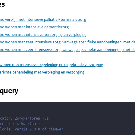
es
 verblijf met intensieve palliatief-terminale zorg
md wonen met intensieve dementiezorg
d wonen met intensieve verzorging en verpleging
d wonen met zeer intensieve zorg, vanwege specifieke aandoeningen, met de
d wonen met zeer intensieve zorg, vanwege specifieke aandoeningen, met de
wonen met intensieve begeleiding en uitgebreide verzorging
erichte behandeling met verpleging en verzorging
query
cator: Zorgkantoren 7.1
meters: $(kwartaal)
logie: versie 2.0.0 of nieuwer