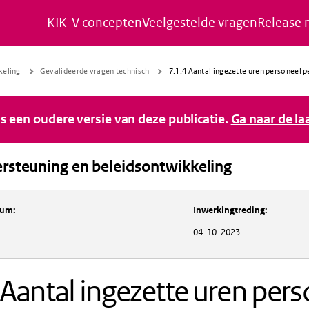
KIK-V concepten
Veelgestelde vragen
Release 
Naar de inhoud gaan
Naar de navigatie gaan
Naar de footer gaan
keling
Gevalideerde vragen technisch
7.1.4 Aantal ingezette uren personeel p
 is een oudere versie van deze publicatie.
Ga naar de la
rsteuning en beleidsontwikkeling
Inkoopondersteuning en beleidsontwikkeli
tum
:
Inwerkingtreding
:
04-10-2023
 Aantal ingezette uren pers