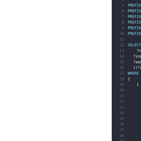
5
PREFIX
6
PREFIX
7
PREFIX
8
PREFIX
9
PREFIX
10
PREFIX
11
12
SELECT
13
?v
14
?in
15
?aa
16
(
(
?
17
WHERE
18
{
19
{
20
21
22
23
24
25
26
27
28