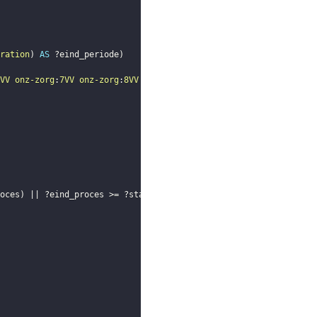
ration
)
AS
?eind_periode
)
VV
onz-zorg
:
7VV
onz-zorg
:
8VV
onz-zorg
:
9BVV
onz-zorg
:
10VV
}
oces
)
 || 
?eind_proces
 >= 
?start_periode
)
)