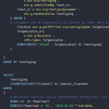
a
onz-org
:
Vestiging
;
onz-g
:
identifiedBy
?vest_nr
.
?vest_nr
a
onz-org
:
Vestigingsnummer
;
onz-g
:
hasDataValue
?vestiging
.
}
UNION
{
# includeer ook de organisatie als geheel en label deze al
?locatie
onz-g
:
partOf
*/
onz-org
:
vestigingVan
?organisat
?organisatie_uri
a
onz-g
:
Business
;
rdfs
:
label
?organisatie
.
BIND
(
CONCAT
(
'Totaal '
,
?organisatie
)
AS
?vestiging
)
}
}
GROUP
BY
?vestiging
SELECT
?vestiging
(
COUNT
(
DISTINCT
(
?client
)
)
AS
?aantal_clienten
)
WHERE
{
# definieer kwartaal waarin overeenkomst geldig moet zijn
BIND
(
'Q4'
AS
?kwartaal
)
BIND
(
IF
(
?kwartaal
 = 
'Q1'
,
'2023-01-01'
^^
xsd
:
date
,