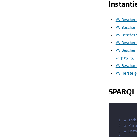
Instanti
VV Beschermd
VV Bescher
VV Bescherm
VV Bescherm
VV Bescherm
verpleging
VV Beschut 
VV Herstelg
SPARQL 
1
# Indi
2
# Para
3
# Onto
4