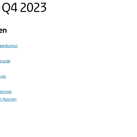
t Q4 2023
en
reenkomst
eriode
oces
nummer
 (functie)