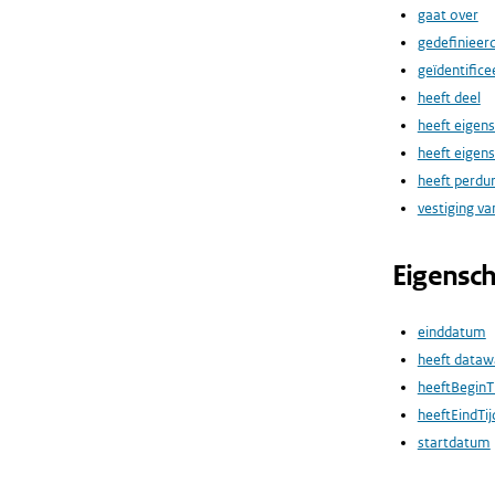
gaat over
gedefinieer
geïdentifice
heeft deel
heeft eigen
heeft eigen
heeft perdu
vestiging va
Eigensc
einddatum
heeft dataw
heeftBeginT
heeftEindTij
startdatum