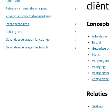
Algemeen
cliën
Release- en versiebeschrijving
...
Privacy- en informatiebeveiliging
Concept
Interoperabiliteit
...
Achtergrond
...
Arbeidsove
Gevalideerde vragen functioneel
...
Bedrijf
Gevalideerde vragen technisch
Gewerkte p
...
Mens
Verpleegpr
Vestiging
Vestigings
Zorgverlener
Relaties
deel van