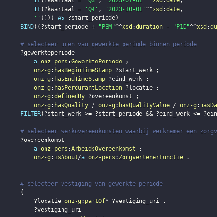
IF
(
?kwartaal
 = 
'Q3'
,
'2023-07-01'
^^
xsd
:
date
,
IF
(
?kwartaal
 = 
'Q4'
,
'2023-10-01'
^^
xsd
:
date
,
''
)
)
)
)
AS
?start_periode
)
BIND
(
(
?start_periode
 + 
"P3M"
^^
xsd
:
duration
 - 
"P1D"
^^
xsd
:
du
# selecteer uren van gewerkte periode binnen periode
?gewerkteperiode
a
onz-pers
:
GewerktePeriode
;
onz-g
:
hasBeginTimeStamp
?start_werk
;
onz-g
:
hasEndTimeStamp
?eind_werk
;
onz-g
:
hasPerdurantLocation
?locatie
;
onz-g
:
definedBy
?overeenkomst
;
onz-g
:
hasQuality
 / 
onz-g
:
hasQualityValue
 / 
onz-g
:
hasDa
FILTER
(
?start_werk
 >= 
?start_periode
 && 
?eind_werk
 <= 
?ein
# selecteer werkovereenkomsten waarbij werknemer een zorgv
?overeenkomst
a
onz-pers
:
ArbeidsOvereenkomst
;
onz-g
:
isAbout
/
a
onz-pers
:
ZorgverlenerFunctie
.
# selecteer vestiging van gewerkte periode
{
?locatie
onz-g
:
partOf
* 
?vestiging_uri
.
?vestiging_uri