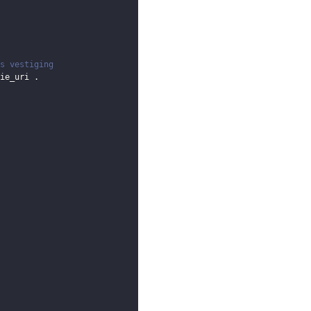
s vestiging
ie_uri
.