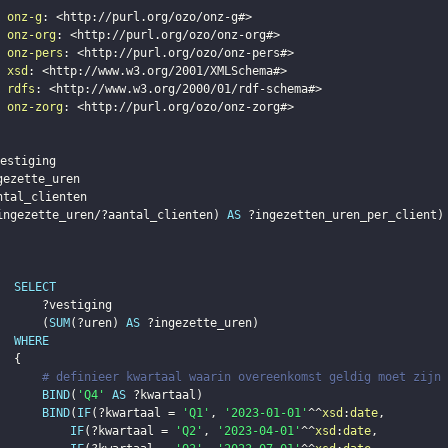
onz-g
:
<
http://purl.org/ozo/onz-g#
>
onz-org
:
<
http://purl.org/ozo/onz-org#
>
onz-pers
:
<
http://purl.org/ozo/onz-pers#
>
xsd
:
<
http://www.w3.org/2001/XMLSchema#
>
rdfs
:
<
http://www.w3.org/2000/01/rdf-schema#
>
onz-zorg
:
<
http://purl.org/ozo/onz-zorg#
>
estiging
gezette_uren
ntal_clienten
ingezette_uren
/
?aantal_clienten
)
AS
?ingezetten_uren_per_client
)
SELECT
?vestiging
(
SUM
(
?uren
)
AS
?ingezette_uren
)
WHERE
{
# definieer kwartaal waarin overeenkomst geldig moet zijn
BIND
(
'Q4'
AS
?kwartaal
)
BIND
(
IF
(
?kwartaal
 = 
'Q1'
,
'2023-01-01'
^^
xsd
:
date
,
IF
(
?kwartaal
 = 
'Q2'
,
'2023-04-01'
^^
xsd
:
date
,