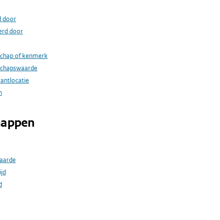
d door
erd door
schap of kenmerk
schapswaarde
rantlocatie
n
happen
aarde
ijd
d