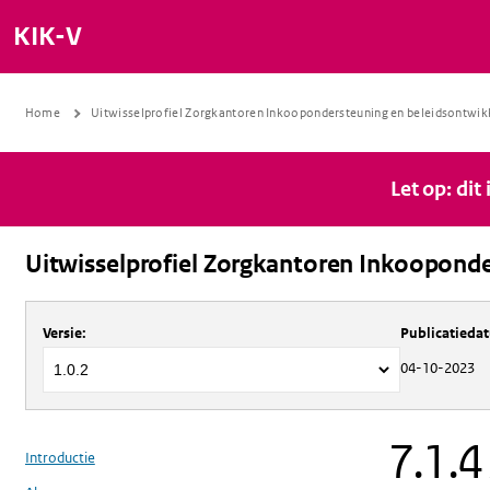
KIK-V
Home
Uitwisselprofiel Zorgkantoren Inkoopondersteuning en beleidsontwik
Let op: dit
Uitwisselprofiel Zorgkantoren Inkooponde
Over
Uitwisselprofiel Zorgkantoren 
Versie
:
Publicatieda
04-10-2023
7.1.4
Introductie