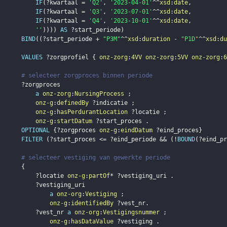
IF
(
?kwartaal
 = 
'Q2'
,
'2023-04-01'
^^
xsd
:
date
,
IF
(
?kwartaal
 = 
'Q3'
,
'2023-07-01'
^^
xsd
:
date
,
IF
(
?kwartaal
 = 
'Q4'
,
'2023-10-01'
^^
xsd
:
date
,
''
)
)
)
)
AS
?start_periode
)
BIND
(
(
?start_periode
 + 
"P3M"
^^
xsd
:
duration
 - 
"P1D"
^^
xsd
:
du
VALUES
?zorgprofiel
{
onz-zorg
:
4VV
onz-zorg
:
5VV
onz-zorg
:
6
# selecteer zorgproces binnen periode
?zorgproces
a
onz-zorg
:
NursingProcess
;
onz-g
:
definedBy
?indicatie
;
onz-g
:
hasPerdurantLocation
?locatie
;
onz-g
:
startDatum
?start_proces
.
OPTIONAL
{
?zorgproces
onz-g
:
eindDatum
?eind_proces
}
FILTER
(
?start_proces
 <= 
?eind_periode
 && 
(
!
BOUND
(
?eind_pr
# selecteer vestiging van gewerkte periode
{
?locatie
onz-g
:
partOf
* 
?vestiging_uri
.
?vestiging_uri
a
onz-org
:
Vestiging
;
onz-g
:
identifiedBy
?vest_nr
.
?vest_nr
a
onz-org
:
Vestigingsnummer
;
onz-g
:
hasDataValue
?vestiging
.