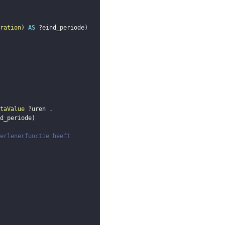
ration
)
AS
?eind_periode
)
taValue
?uren
.
d_periode
)
erlenerfunctie heeft