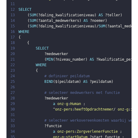
11
12
SELECT
13
(
SUM
(
?daling_kwalificatieniveau
)
AS
?teller
)
14
(
SUM
(
?aantal_medewerkers
)
AS
?noemer
)
15
(
SUM
(
?daling_kwalificatieniveau
)
/
SUM
(
?aantal_medewe
16
WHERE
17
{
18
{
19
SELECT
20
?medewerker
21
(
MIN
(
?niveau_number
)
AS
?kwalificatie_peild
22
WHERE
23
{
24
# definieer peildatum
25
BIND
(
$
(
peildatum
)
AS
?peildatum
)
26
27
# selecteer medewerkers met functie
28
?medewerker
29
a
onz-g
:
Human
;
30
                ^
onz-pers
:
heeftOpdrachtnemer
/ 
onz-g
:
isA
31
32
# selecteer werkovereenkomsten waarbij werk
33
?functie
34
a
onz-pers
:
ZorgverlenerFunctie
;
35
onz-g
:
startDatum
?start_functie
;