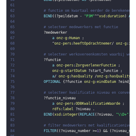
61
62
# functie om kwartaal eerder de berekenen 
63
BIND
(
(
?peildatum
 - 
"P3M"
^^
xsd
:
duration
)
AS
64
65
# selecteer medewerkers met functie
66
?medewerker
67
a
onz-g
:
Human
;
68
                ^
onz-pers
:
heeftOpdrachtnemer
/ 
onz-g
:
isA
69
70
# selecteer werkovereenkomsten waarbij werk
71
?functie
72
a
onz-pers
:
ZorgverlenerFunctie
;
73
onz-g
:
startDatum
?start_functie
;
74
a
/ 
onz-g
:
hasQuality
 /
onz-g
:
hasQualityVa
75
OPTIONAL
{
?functie
onz-g
:
eindDatum
?eind_fu
76
77
# selecteer kwalificatie niveau en converte
78
?functie_niveau
79
a
onz-pers
:
ODBKwalificatieWaarde
;
80
rdfs
:
label
?niveau
.
81
BIND
(
xsd
:
integer
(
REPLACE
(
?niveau
,
"\\D+"
,
"
82
83
# filter medewerkers met kwalificatieniveau
84
FILTER
(
(
?niveau_number
 >=
1
)
 && 
(
?niveau_num