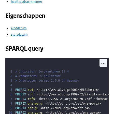
heeft opdrachtnemer
Eigenschappen
einddatum
startdatum
SPARQL query
...
1
# Indicator: Zorgkantoren 13.4
2
# Parameters: $(peildatum)
3
# Ontologie: versie 2.0.0 of nieuwer
4
5
PREFIX
xsd
:
<
http://www.w3.org/2001/XMLSchema#
>
6
PREFIX
rdf
:
<
http://www.w3.org/1999/02/22-rdf-syntax-ns
7
PREFIX
rdfs
:
<
http://www.w3.org/2000/01/rdf-schema#
>
8
PREFIX
onz-pers
:
<
http://purl.org/ozo/onz-pers#
>
9
PREFIX
onz-g
:
<
http://purl.org/ozo/onz-g#
>
10
PREFIX
onz-zorg
:
<
http://purl.org/ozo/onz-zorg#
>