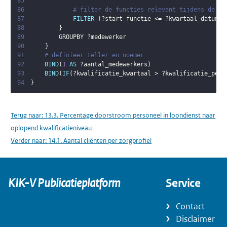
85
86
# filter de functies relevant tijdens de kw
87
FILTER
(
?start_functie
 <= 
?kwartaal_datum
 &
88
}
89
        GROUPBY 
?medewerker
90
}
91
# definieer teller en noemer
92
BIND
(
1
AS
?aantal_medewerkers
)
93
BIND
(
IF
(
?kwalificatie_kwartaal
 > 
?kwalificatie_peil
94
}
Terug naar:
13.3. Percentage doorstroom personeel in loondienst naar
oplopend kwalificatieniveau
Verder naar:
14.1. Aantal cliënten per zorgprofiel
KIK-V Publicatieplatform
Service
Contact
Disclaimer