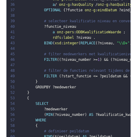
36
a
/ 
onz-g
:
hasQuality
 /
onz-g
:
hasQualityVa
37
OPTIONAL
{
?functie
onz-g
:
eindDatum
?eind_fu
38
39
# selecteer kwalificatie niveau en converte
40
?functie_niveau
41
a
onz-pers
:
ODBKwalificatieWaarde
;
42
rdfs
:
label
?niveau
.
43
BIND
(
xsd
:
integer
(
REPLACE
(
?niveau
,
"\\D+"
,
"
44
45
# filter medewerkers met kwalificatieniveau
46
FILTER
(
(
?niveau_number
 >=
1
)
 && 
(
?niveau_num
47
48
# filter de functies relevant tijdens de pe
49
FILTER
(
?start_functie
 <= 
?peildatum
 && 
(
(
?
50
}
51
        GROUPBY 
?medewerker
52
}
53
{
54
SELECT
55
?medewerker
56
(
MIN
(
?niveau_number
)
AS
?kwalificatie_kwart
57
WHERE
58
{
59
# definieer peildatum  
60
BIND
(
$
(
peildatum
)
AS
?peildatum
)