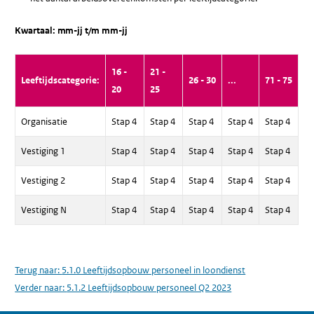
Kwartaal: mm-jj t/m mm-jj
16 -
21 -
Leeftijdscategorie:
26 - 30
...
71 - 75
20
25
Organisatie
Stap 4
Stap 4
Stap 4
Stap 4
Stap 4
Vestiging 1
Stap 4
Stap 4
Stap 4
Stap 4
Stap 4
Vestiging 2
Stap 4
Stap 4
Stap 4
Stap 4
Stap 4
Vestiging N
Stap 4
Stap 4
Stap 4
Stap 4
Stap 4
Terug naar:
5.1.0 Leeftijdsopbouw personeel in loondienst
Verder naar:
5.1.2 Leeftijdsopbouw personeel Q2 2023