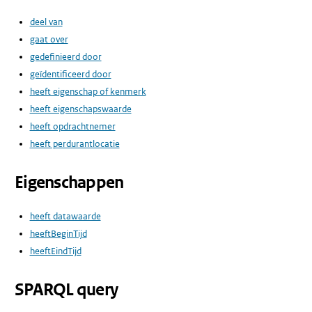
deel van
gaat over
gedefinieerd door
geïdentificeerd door
heeft eigenschap of kenmerk
heeft eigenschapswaarde
heeft opdrachtnemer
heeft perdurantlocatie
Eigenschappen
heeft datawaarde
heeftBeginTijd
heeftEindTijd
SPARQL query