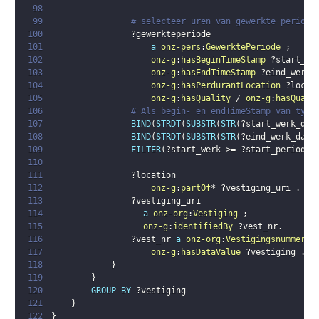
98
99
# selecteer uren van gewerkte periode
100
?gewerkteperiode
101
a
onz-pers
:
GewerktePeriode
;
102
onz-g
:
hasBeginTimeStamp
?start_we
103
onz-g
:
hasEndTimeStamp
?eind_werk_
104
onz-g
:
hasPerdurantLocation
?locat
105
onz-g
:
hasQuality
 / 
onz-g
:
hasQuali
106
# Als begin- en endTimeStamp van type
107
BIND
(
STRDT
(
SUBSTR
(
STR
(
?start_werk_dat
108
BIND
(
STRDT
(
SUBSTR
(
STR
(
?eind_werk_date
109
FILTER
(
?start_werk
 >= 
?start_periode
 
110
111
?location
112
onz-g
:
partOf
* 
?vestiging_uri
.
113
?vestiging_uri
114
a
onz-org
:
Vestiging
;
115
onz-g
:
identifiedBy
?vest_nr
.
116
?vest_nr
a
onz-org
:
Vestigingsnummer
;
117
onz-g
:
hasDataValue
?vestiging
.
118
}
119
}
120
GROUP
BY
?vestiging
121
}
122
}