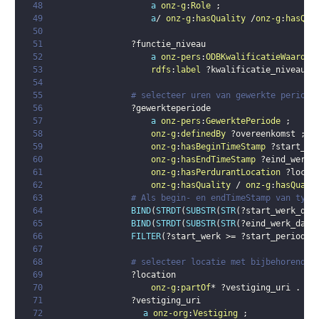
48
a
onz-g
:
Role
;
49
a
/ 
onz-g
:
hasQuality
 /
onz-g
:
hasQua
50
51
?functie_niveau
52
a
onz-pers
:
ODBKwalificatieWaarde
53
rdfs
:
label
?kwalificatie_niveau
.
54
55
# selecteer uren van gewerkte periode
56
?gewerkteperiode
57
a
onz-pers
:
GewerktePeriode
;
58
onz-g
:
definedBy
?overeenkomst
;
59
onz-g
:
hasBeginTimeStamp
?start_we
60
onz-g
:
hasEndTimeStamp
?eind_werk_
61
onz-g
:
hasPerdurantLocation
?locat
62
onz-g
:
hasQuality
 / 
onz-g
:
hasQuali
63
# Als begin- en endTimeStamp van type
64
BIND
(
STRDT
(
SUBSTR
(
STR
(
?start_werk_dat
65
BIND
(
STRDT
(
SUBSTR
(
STR
(
?eind_werk_date
66
FILTER
(
?start_werk
 >= 
?start_periode
 
67
68
# selecteer locatie met bijbehorende 
69
?location
70
onz-g
:
partOf
* 
?vestiging_uri
.
71
?vestiging_uri
72
a
onz-org
:
Vestiging
;