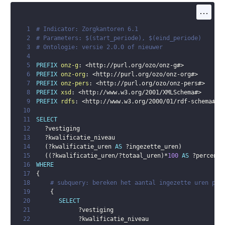
...
1
# Indicator: Zorgkantoren 6.1
2
# Parameters: $(start_periode), $(eind_periode)
3
# Ontologie: versie 2.0.0 of nieuwer
4
5
PREFIX
onz-g
:
<
http://purl.org/ozo/onz-g#
>
6
PREFIX
onz-org
:
<
http://purl.org/ozo/onz-org#
>
7
PREFIX
onz-pers
:
<
http://purl.org/ozo/onz-pers#
>
8
PREFIX
xsd
:
<
http://www.w3.org/2001/XMLSchema#
>
9
PREFIX
rdfs
:
<
http://www.w3.org/2000/01/rdf-schema#
>
10
11
SELECT
12
?vestiging
13
?kwalificatie_niveau
14
(
?kwalificatie_uren
AS
?ingezette_uren
)
15
(
(
?kwalificatie_uren
/
?totaal_uren
)
*
100
AS
?percenta
16
WHERE
17
{
18
# subquery: bereken het aantal ingezette uren per
19
{
20
SELECT
21
?vestiging
22
?kwalificatie_niveau