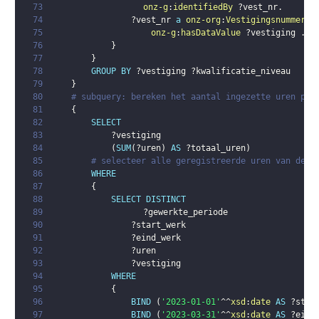
73
onz-g
:
identifiedBy
?vest_nr
.
74
?vest_nr
a
onz-org
:
Vestigingsnummer
;
75
onz-g
:
hasDataValue
?vestiging
.
76
}
77
}
78
GROUP
BY
?vestiging
?kwalificatie_niveau
79
}
80
# subquery: bereken het aantal ingezette uren per
81
{
82
SELECT
83
?vestiging
84
(
SUM
(
?uren
)
AS
?totaal_uren
)
85
# selecteer alle geregistreerde uren van de w
86
WHERE
87
{
88
SELECT
DISTINCT
89
?gewerkte_periode
90
?start_werk
91
?eind_werk
92
?uren
93
?vestiging
94
WHERE
95
{
96
BIND
(
'2023-01-01'
^^
xsd
:
date
AS
?star
97
BIND
(
'2023-03-31'
^^
xsd
:
date
AS
?eind