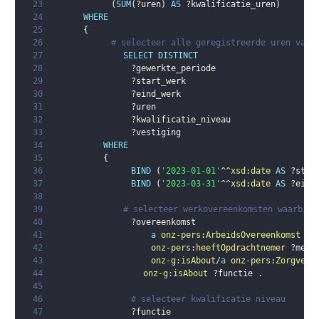
23
(
SUM
(
?uren
)
AS
?kwalificatie_uren
)
24
WHERE
25
{
26
# selecteer alle geregistreerde uren van 
27
SELECT
DISTINCT
28
?gewerkte_periode
29
?start_werk
30
?eind_werk
31
?uren
32
?kwalificatie_niveau
33
?vestiging
34
WHERE
35
{
36
BIND
(
'2023-01-01'
^^
xsd
:
date
AS
?star
37
BIND
(
'2023-03-31'
^^
xsd
:
date
AS
?eind
38
39
# selecteer werkovereenkomsten waarbij 
40
?overeenkomst
41
a
onz-pers
:
ArbeidsOvereenkomst
;
42
onz-pers
:
heeftOpdrachtnemer
?mede
43
onz-g
:
isAbout
/
a
onz-pers
:
Zorgverl
44
onz-g
:
isAbout
?functie
.
45
46
# selecteer kwalificatie niveau
47
?functie