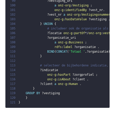
99
?vestiging_uri
100
a
onz-org
:
Vestiging
;
101
onz-g
:
identifiedBy
?vest_nr
.
102
?vest_nr
a
onz-org
:
Vestigingsnummer
;
103
onz-g
:
hasDataValue
?vestiging
.
104
}
UNION
{
105
# includeer ook de organisatie als ge
106
?locatie
onz-g
:
partOf
*/
onz-org
:
vestig
107
?organisatie_uri
108
a
onz-g
:
Business
;
109
rdfs
:
label
?organisatie
.
110
BIND
(
CONCAT
(
'Totaal '
,
?organisatie
)
A
111
}
112
113
# selecteer de bijbehordene indicatie, om
114
?indicatie
115
onz-g
:
hasPart
?zorgprofiel
;
116
onz-g
:
isAbout
?client
.
117
?client
a
onz-g
:
Human
.
118
}
119
GROUP
BY
?vestiging
120
}
121
}