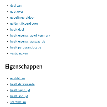
deel van
gaat over
gedefinieerd door
geïdentificeerd door
heeft deel
heeft eigenschap of kenmerk
heeft eigenschapswaarde
heeft perdurantlocatie
vestiging van
Eigenschappen
einddatum
heeft datawaarde
heeftBeginTijd
heeftEindTijd
startdatum