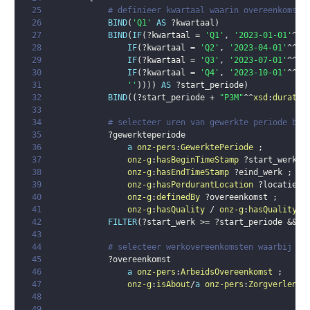
25
# definieer kwartaal waarin overeenkomst 
26
BIND
(
'Q1'
AS
?kwartaal
)
27
BIND
(
IF
(
?kwartaal
 = 
'Q1'
,
'2023-01-01'
^^
x
28
IF
(
?kwartaal
 = 
'Q2'
,
'2023-04-01'
^^
xs
29
IF
(
?kwartaal
 = 
'Q3'
,
'2023-07-01'
^^
xs
30
IF
(
?kwartaal
 = 
'Q4'
,
'2023-10-01'
^^
xs
31
''
)
)
)
)
AS
?start_periode
)
32
BIND
(
(
?start_periode
 + 
"P3M"
^^
xsd
:
duratio
33
34
# selecteer uren van gewerkte periode bin
35
?gewerkteperiode
36
a
onz-pers
:
GewerktePeriode
;
37
onz-g
:
hasBeginTimeStamp
?start_werk
;
38
onz-g
:
hasEndTimeStamp
?eind_werk
;
39
onz-g
:
hasPerdurantLocation
?locatie
;
40
onz-g
:
definedBy
?overeenkomst
;
41
onz-g
:
hasQuality
 / 
onz-g
:
hasQualityVa
42
FILTER
(
?start_werk
 >= 
?start_periode
 && 
?
43
44
# selecteer werkovereenkomsten waarbij we
45
?overeenkomst
46
a
onz-pers
:
ArbeidsOvereenkomst
;
47
onz-g
:
isAbout
/
a
onz-pers
:
Zorgverlener
48
49