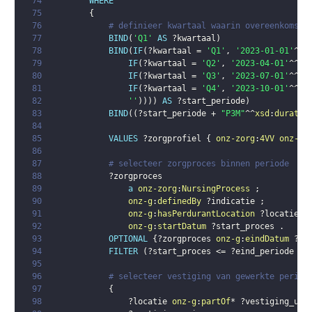
74
WHERE
75
{
76
# definieer kwartaal waarin overeenkomst 
77
BIND
(
'Q1'
AS
?kwartaal
)
78
BIND
(
IF
(
?kwartaal
 = 
'Q1'
,
'2023-01-01'
^^
x
79
IF
(
?kwartaal
 = 
'Q2'
,
'2023-04-01'
^^
xs
80
IF
(
?kwartaal
 = 
'Q3'
,
'2023-07-01'
^^
xs
81
IF
(
?kwartaal
 = 
'Q4'
,
'2023-10-01'
^^
xs
82
''
)
)
)
)
AS
?start_periode
)
83
BIND
(
(
?start_periode
 + 
"P3M"
^^
xsd
:
duratio
84
85
VALUES
?zorgprofiel
{
onz-zorg
:
4VV
onz-zo
86
87
# selecteer zorgproces binnen periode
88
?zorgproces
89
a
onz-zorg
:
NursingProcess
;
90
onz-g
:
definedBy
?indicatie
;
91
onz-g
:
hasPerdurantLocation
?locatie
;
92
onz-g
:
startDatum
?start_proces
.
93
OPTIONAL
{
?zorgproces
onz-g
:
eindDatum
?ei
94
FILTER
(
?start_proces
 <= 
?eind_periode
 &&
95
96
# selecteer vestiging van gewerkte period
97
{
98
?locatie
onz-g
:
partOf
* 
?vestiging_uri