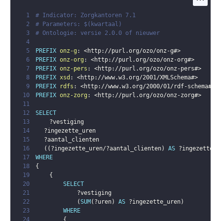
1
# Indicator: Zorgkantoren 7.1
2
# Parameters: $(kwartaal)
3
# Ontologie: versie 2.0.0 of nieuwer
4
5
PREFIX
onz-g
:
<
http://purl.org/ozo/onz-g#
>
6
PREFIX
onz-org
:
<
http://purl.org/ozo/onz-org#
>
7
PREFIX
onz-pers
:
<
http://purl.org/ozo/onz-pers#
>
8
PREFIX
xsd
:
<
http://www.w3.org/2001/XMLSchema#
>
9
PREFIX
rdfs
:
<
http://www.w3.org/2000/01/rdf-schema#
>
10
PREFIX
onz-zorg
:
<
http://purl.org/ozo/onz-zorg#
>
11
12
SELECT
13
?vestiging
14
?ingezette_uren
15
?aantal_clienten
16
(
(
?ingezette_uren
/
?aantal_clienten
)
AS
?ingezetten_
17
WHERE
18
{
19
{
20
SELECT
21
?vestiging
22
(
SUM
(
?uren
)
AS
?ingezette_uren
)
23
WHERE
24
{