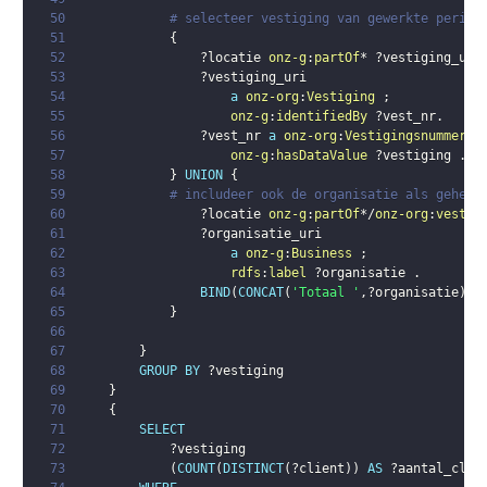
50
# selecteer vestiging van gewerkte period
51
{
52
?locatie
onz-g
:
partOf
* 
?vestiging_uri
53
?vestiging_uri
54
a
onz-org
:
Vestiging
;
55
onz-g
:
identifiedBy
?vest_nr
.
56
?vest_nr
a
onz-org
:
Vestigingsnummer
;
57
onz-g
:
hasDataValue
?vestiging
.
58
}
UNION
{
59
# includeer ook de organisatie als geheel
60
?locatie
onz-g
:
partOf
*/
onz-org
:
vestig
61
?organisatie_uri
62
a
onz-g
:
Business
;
63
rdfs
:
label
?organisatie
.
64
BIND
(
CONCAT
(
'Totaal '
,
?organisatie
)
A
65
}
66
67
}
68
GROUP
BY
?vestiging
69
}
70
{
71
SELECT
72
?vestiging
73
(
COUNT
(
DISTINCT
(
?client
)
)
AS
?aantal_clie