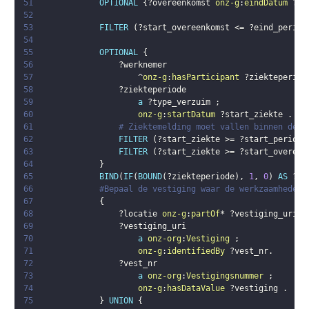
51
OPTIONAL
{
?overeenkomst
onz-g
:
eindDatum
?ei
52
53
FILTER
(
?start_overeenkomst
 <= 
?eind_period
54
55
OPTIONAL
{
56
?werknemer
57
                    ^
onz-g
:
hasParticipant
?ziekteperiod
58
?ziekteperiode
59
a
?type_verzuim
;
60
onz-g
:
startDatum
?start_ziekte
.
61
# Ziektemelding moet vallen binnen de m
62
FILTER
(
?start_ziekte
 >= 
?start_periode
63
FILTER
(
?start_ziekte
 >= 
?start_overeen
64
}
65
BIND
(
IF
(
BOUND
(
?ziekteperiode
)
,
1
,
0
)
AS
?me
66
#Bepaal de vestiging waar de werkzaamheden 
67
{
68
?locatie
onz-g
:
partOf
* 
?vestiging_uri
.
69
?vestiging_uri
70
a
onz-org
:
Vestiging
;
71
onz-g
:
identifiedBy
?vest_nr
.
72
?vest_nr
73
a
onz-org
:
Vestigingsnummer
;
74
onz-g
:
hasDataValue
?vestiging
.
75
}
UNION
{