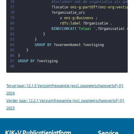
76
#Includeer ook de organisatie als gehee
77
?locatie
onz-g
:
partOf
*/
onz-org
:
vestigin
78
?organisatie_uri
79
a
onz-g
:
Business
;
80
rdfs
:
label
?Organisatie
.
81
BIND
(
CONCAT
(
'Totaal '
,
?Organisatie
)
AS
82
}
83
}
84
GROUP
BY
?overeenkomst
?vestiging
85
}
86
}
87
GROUP
BY
?vestiging
88
Terug naar:
12.1.5 Verzuimfrequentie (excl. zwangerschapsverlof) Q1
2024
Verder naar:
12.2.1 Verzuimfrequentie (incl. zwangerschapsverlof) Q1
2023
KIK-V Publicatieplatform
Service