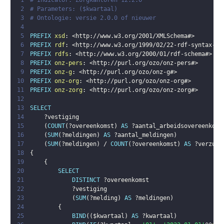
1
# Indicator: Zorgkantoren 12.2.0
2
# Parameters: ($kwartaal)
3
# Ontologie: versie 2.0.0 of nieuwer
4
5
PREFIX
xsd
:
<
http://www.w3.org/2001/XMLSchema#
>
6
PREFIX
rdf
:
<
http://www.w3.org/1999/02/22-rdf-syntax-ns
7
PREFIX
rdfs
:
<
http://www.w3.org/2000/01/rdf-schema#
>
8
PREFIX
onz-pers
:
<
http://purl.org/ozo/onz-pers#
>
9
PREFIX
onz-g
:
<
http://purl.org/ozo/onz-g#
>
10
PREFIX
onz-org
:
<
http://purl.org/ozo/onz-org#
>
11
PREFIX
onz-zorg
:
<
http://purl.org/ozo/onz-zorg#
>
12
13
SELECT
14
?vestiging
15
(
COUNT
(
?overeenkomst
)
AS
?aantal_arbeidsovereenkoms
16
(
SUM
(
?meldingen
)
AS
?aantal_meldingen
)
17
(
SUM
(
?meldingen
)
 / 
COUNT
(
?overeenkomst
)
AS
?verzuim
18
{
19
{
20
SELECT
21
DISTINCT
?overeenkomst
22
?vestiging
23
(
SUM
(
?melding
)
AS
?meldingen
)
24
{
25
BIND
(
(
$kwartaal
)
AS
?kwartaal
)