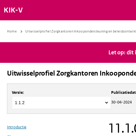
KIK-V
Home
Uitwisselprofiel Zorgkantoren Inkoopondersteuning en beleidsontwik
Let op: dit
Uitwisselprofiel Zorgkantoren Inkooponde
Over
Uitwisselprofiel Zorgkantoren 
Versie
:
Publicatieda
30-04-2024
11.1.
Introductie