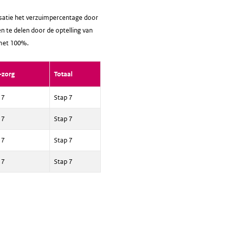
nisatie het verzuimpercentage door
en te delen door de optelling van
 met 100%.
-zorg
Totaal
 7
Stap 7
 7
Stap 7
 7
Stap 7
 7
Stap 7