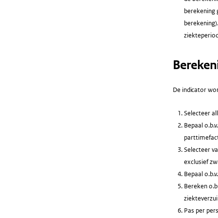
berekening 
berekening).
ziekteperio
Bereken
De indicator wor
Selecteer al
Bepaal o.b.v
parttimefac
Selecteer va
exclusief zw
Bepaal o.b.
Bereken o.b.
ziekteverzu
Pas per per