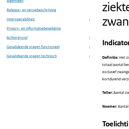
Algemeen
ziekt
Release- en versiebeschrijving
zwan
Interoperabiliteit
...
Privacy- en informatiebeveiliging
Achtergrond
...
Indicato
Gevalideerde vragen functioneel
...
Gevalideerde vragen technisch
Definitie:
Het zi
...
totaal aantal be
exclusief zwange
kortdurend verz
Teller:
Aantal zi
Noemer:
Aantal
Toelicht