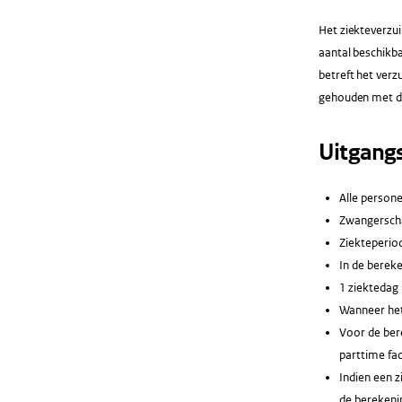
Het ziekteverzui
aantal beschikb
betreft het verz
gehouden met de
Uitgang
Alle persone
Zwangerscha
Ziekteperio
In de berek
1 ziektedag 
Wanneer het
Voor de bere
parttime fac
Indien een 
de berekenin