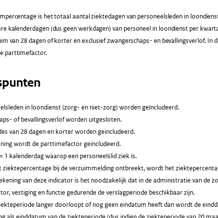
mpercentage is het totaal aantal ziektedagen van personeelsleden in loondienst
are kalenderdagen (dus geen werkdagen) van personeel in loondienst per kwart
uim van 28 dagen of korter en exclusief zwangerschaps- en bevallingsverlof. In
 parttimefactor.
spunten
elsleden in loondienst (zorg- en niet-zorg) worden geïncludeerd.
ps- of bevallingsverlof worden uitgesloten.
des van 28 dagen en korter worden geincludeerd.
ening wordt de parttimefactor geincludeerd.
= 1 kalenderdag waarop een personeelslid ziek is.
 ziektepercentage bij de verzuimmelding ontbreekt, wordt het ziektepercentag
kening van deze indicator is het noodzakelijk dat in de administratie van de z
tor, vestiging en functie gedurende de verslagperiode beschikbaar zijn.
ziekteperiode langer doorloopt of nog geen eindatum heeft dan wordt de eindd
g als einddatum van de ziekteperiode (dus indien de ziekteperiode van 20 maart