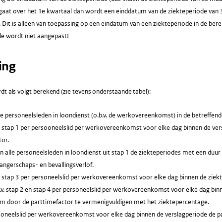
gaat over het 1e kwartaal dan wordt een einddatum van de ziekteperiode van 
 Dit is alleen van toepassing op een eindatum van een ziekteperiode in de be
de wordt niet aangepast!
ing
dt als volgt berekend (zie tevens onderstaande tabel):
le personeelsleden in loondienst (o.b.v. de werkovereenkomst) in de betreffend
. stap 1 per persooneelslid per werkovereenkomst voor elke dag binnen de vers
tor.
n alle personeelsleden in loondienst uit stap 1 de ziekteperiodes met een duur
angerschaps- en bevallingsverlof.
v. stap 3 per personeelslid per werkovereenkomst voor elke dag binnen de ziek
v. stap 2 en stap 4 per personeelslid per werkovereenkomst voor elke dag bin
im door de parttimefactor te vermenigvuldigen met het ziektepercentage.
soneelslid per werkovereenkomst voor elke dag binnen de verslagperiode de p