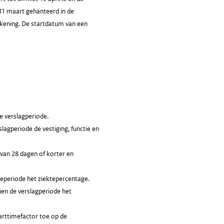
31 maart gehanteerd in de
rekening. De startdatum van een
e verslagperiode.
lagperiode de vestiging, functie en
 van 28 dagen of korter en
teperiode het ziektepercentage.
nen de verslagperiode het
arttimefactor toe op de