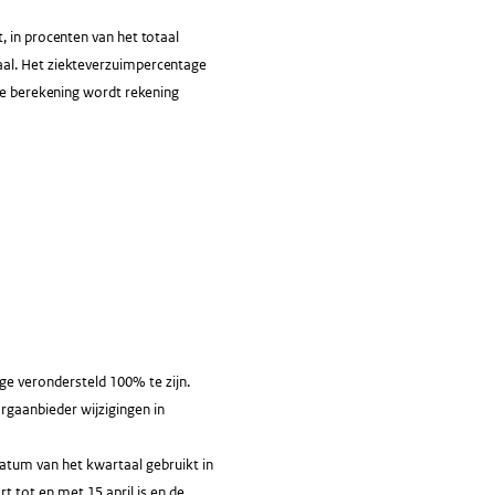
, in procenten van het totaal
aal. Het ziekteverzuimpercentage
 de berekening wordt rekening
e verondersteld 100% te zijn.
orgaanbieder wijzigingen in
atum van het kwartaal gebruikt in
 tot en met 15 april is en de