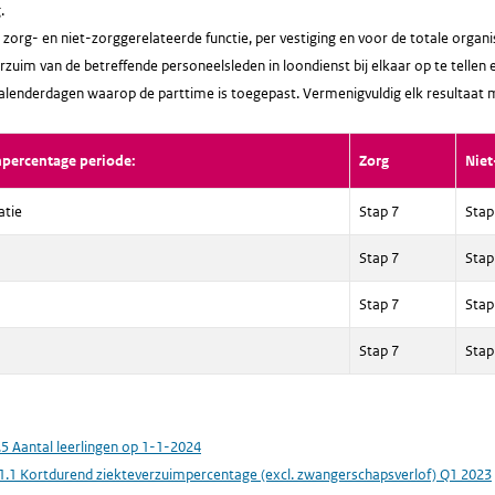
.
zorg- en niet-zorggerelateerde functie, per vestiging en voor de totale orga
rzuim van de betreffende personeelsleden in loondienst bij elkaar op te tellen 
kalenderdagen waarop de parttime is toegepast. Vermenigvuldig elk resultaat
mpercentage periode:
Zorg
Niet
atie
Stap 7
Stap
Stap 7
Stap
Stap 7
Stap
Stap 7
Stap
.5 Aantal leerlingen op 1-1-2024
1.1 Kortdurend ziekteverzuimpercentage (excl. zwangerschapsverlof) Q1 2023