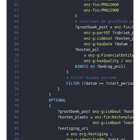
61
onz-fin
:
PM422600
62
onz-fin
:
PM422900
63
}
64
# selecteer de grootboek post
65
?grootboek_post
a
onz-fin
:
Gro
66
onz-g
:
partOf
?rubriek_pil
67
onz-g
:
isAbout
?kosten_pil
68
onz-g
:
hasDate
?datum
.
69
?kosten_pil
70
a
onz-g
:
FinancialEntity
;
71
onz-g
:
hasQuality
 / 
onz-g
:
72
BIND
(
0
AS
?bedrag_pnil
)
73
}
74
# filter binnen periode
75
FILTER
(
?datum
 >= 
?start_periode
 
76
}
77
}
78
OPTIONAL
79
{
80
?grootboek_post
onz-g
:
isAbout
?kosten
81
?kosten_plaats
a
onz-fin
:
Kostenplaats
82
onz-g
:
isAbout
?vestig
83
?vestiging_uri
84
a
onz-org
:
Vestiging
;
85
onz-g
:
identifiedBy
?vest_nr
.