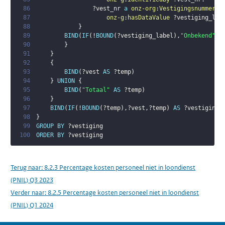
86
?vest_nr
a
onz-org
:
Vestigingsnummer
;
87
onz-g
:
hasDataValue
?vestiging_lab
88
}
89
BIND
(
IF
(
!
BOUND
(
?vestiging_label
)
,
"Onbekend"
,
?
90
}
91
}
92
{
93
BIND
(
?vest
AS
?temp
)
94
}
UNION
{
95
BIND
(
"Totaal"
AS
?temp
)
96
}
97
BIND
(
IF
(
!
BOUND
(
?temp
)
,
?vest
,
?temp
)
AS
?vestiging
)
98
}
99
GROUP
BY
?vestiging
100
ORDER
BY
?vestiging
Terug naar:
8.2.3 Percentage kosten personeel niet in loondienst
(PNIL) Q3 2023
Verder naar:
8.2.5 Percentage kosten personeel niet in loondienst
(PNIL) Q1 2024