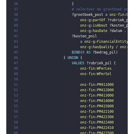
36
}
37
# selecteer de grootboek post
38
?grootboek_post
a
onz-fin
:
Gro
39
onz-g
:
partOf
?rubriek_pni
40
onz-g
:
isAbout
?kosten_pni
41
onz-g
:
hasDate
?datum
.
42
?kosten_pnil
43
a
onz-g
:
FinancialEntity
;
44
onz-g
:
hasQuality
 / 
onz-g
:
45
BIND
(
0
AS
?bedrag_pil
)
46
}
UNION
{
47
VALUES
?rubriek_pil
{
48
onz-fin
:
WPerLes
49
onz-fin
:
WPerSol
50
51
onz-fin
:
PM411000
52
onz-fin
:
PM412000
53
onz-fin
:
PM413000
54
onz-fin
:
PM414000
55
onz-fin
:
PM415000
56
onz-fin
:
PM422100
57
onz-fin
:
PM422300
58
onz-fin
:
PM422400
59
onz-fin
:
PM422410
60
onz-fin
:
PM422500