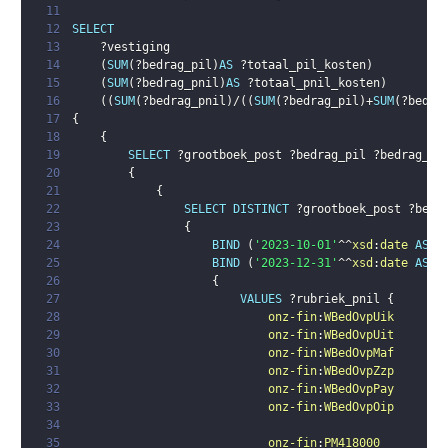
11
12
SELECT
13
?vestiging
14
(
SUM
(
?bedrag_pil
)
AS
?totaal_pil_kosten
)
15
(
SUM
(
?bedrag_pnil
)
AS
?totaal_pnil_kosten
)
16
(
(
SUM
(
?bedrag_pnil
)
/
(
(
SUM
(
?bedrag_pil
)
+
SUM
(
?bedra
17
{
18
{
19
SELECT
?grootboek_post
?bedrag_pil
?bedrag_pn
20
{
21
{
22
SELECT
DISTINCT
?grootboek_post
?bedr
23
{
24
BIND
(
'2023-10-01'
^^
xsd
:
date
AS
?
25
BIND
(
'2023-12-31'
^^
xsd
:
date
AS
?
26
{
27
VALUES
?rubriek_pnil
{
28
onz-fin
:
WBedOvpUik
29
onz-fin
:
WBedOvpUit
30
onz-fin
:
WBedOvpMaf
31
onz-fin
:
WBedOvpZzp
32
onz-fin
:
WBedOvpPay
33
onz-fin
:
WBedOvpOip
34
35
onz-fin
:
PM418000