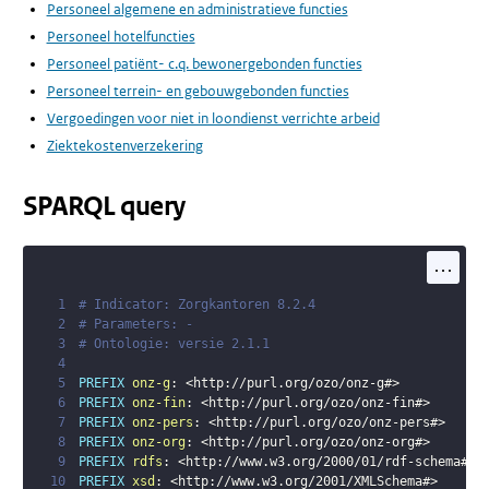
Personeel algemene en administratieve functies
Personeel hotelfuncties
Personeel patiënt- c.q. bewonergebonden functies
Personeel terrein- en gebouwgebonden functies
Vergoedingen voor niet in loondienst verrichte arbeid
Ziektekostenverzekering
SPARQL query
...
1
# Indicator: Zorgkantoren 8.2.4
2
# Parameters: -
3
# Ontologie: versie 2.1.1
4
5
PREFIX
onz-g
:
<
http://purl.org/ozo/onz-g#
>
6
PREFIX
onz-fin
:
<
http://purl.org/ozo/onz-fin#
>
7
PREFIX
onz-pers
:
<
http://purl.org/ozo/onz-pers#
>
8
PREFIX
onz-org
:
<
http://purl.org/ozo/onz-org#
>
9
PREFIX
rdfs
:
<
http://www.w3.org/2000/01/rdf-schema#
>
10
PREFIX
xsd
:
<
http://www.w3.org/2001/XMLSchema#
>