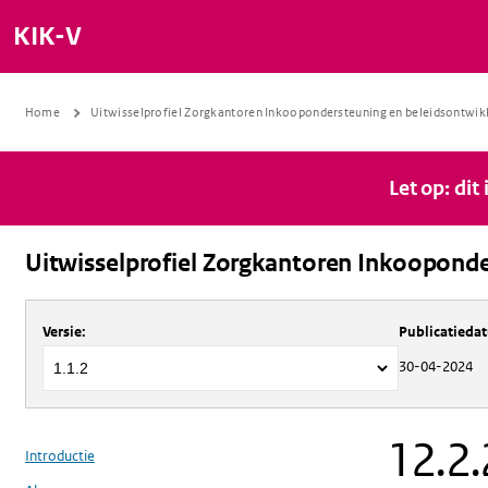
KIK-V
Home
Uitwisselprofiel Zorgkantoren Inkoopondersteuning en beleidsontwik
Let op: dit
Uitwisselprofiel Zorgkantoren Inkooponde
Over
Uitwisselprofiel Zorgkantoren 
Versie
:
Publicatieda
30-04-2024
12.2.
Introductie