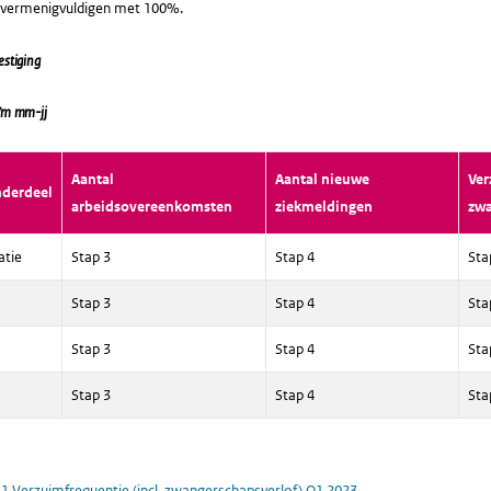
e vermenigvuldigen met 100%.
estiging
/m mm-jj
Aantal
Aantal nieuwe
Ver
nderdeel
arbeidsovereenkomsten
ziekmeldingen
zw
atie
Stap 3
Stap 4
Sta
Stap 3
Stap 4
Sta
Stap 3
Stap 4
Sta
Stap 3
Stap 4
Sta
.1 Verzuimfrequentie (incl. zwangerschapsverlof) Q1 2023