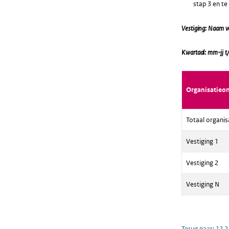
stap 3 en t
Vestiging: Naam v
Kwartaal: mm-jj t
Organisatieo
Totaal organis
Vestiging 1
Vestiging 2
Vestiging N
Terug naar:
12.2