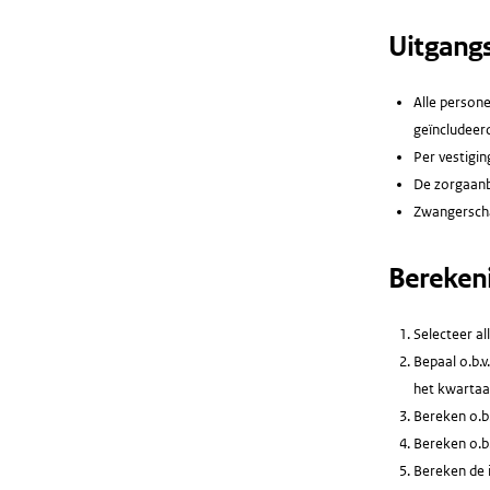
Uitgang
Alle person
geïncludeerd
Per vestigin
De zorgaanb
Zwangerscha
Bereken
Selecteer a
Bepaal o.b.v
het kwartaal
Bereken o.b.
Bereken o.b.
Bereken de i