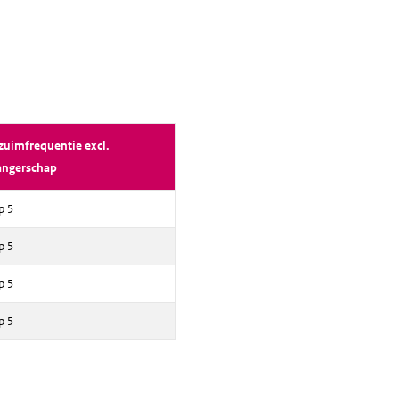
zuimfrequentie excl.
angerschap
p 5
p 5
p 5
p 5