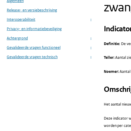
Algemeen
zwan
Release- en versiebeschrijving
Interoperabiliteit
...
Indicato
Privacy- en informatiebeveiliging
Achtergrond
...
Definitie:
De ver
Gevalideerde vragen functioneel
...
Gevalideerde vragen technisch
Teller:
Aantal zi
...
Noemer:
Aantal
Omschri
Het aantal nieuw
Deze indicator w
worden per cate