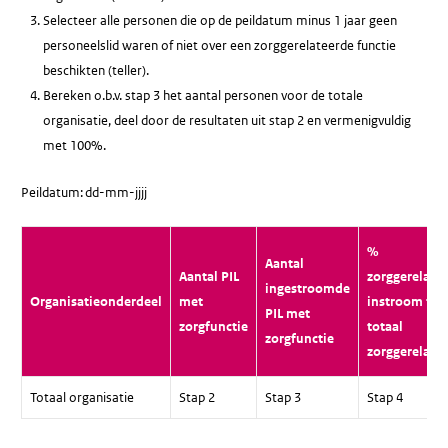
Selecteer alle personen die op de peildatum minus 1 jaar geen
personeelslid waren of niet over een zorggerelateerde functie
beschikten (teller).
Bereken o.b.v. stap 3 het aantal personen voor de totale
organisatie, deel door de resultaten uit stap 2 en vermenigvuldig
met 100%.
Peildatum: dd-mm-jjjj
%
Aantal
Aantal PIL
zorggerelate
ingestroomde
Organisatieonderdeel
met
instroom t.o.
PIL met
zorgfunctie
totaal
zorgfunctie
zorggerelate
Totaal organisatie
Stap 2
Stap 3
Stap 4