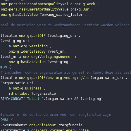
onz-pers
:
hasDenominatorQualityValue
onz-g
:
Week
;
onz-pers
:
hasNumeratorQualityValue
onz-g
:
Uur
;
onz-g
:
hasDataValue
?omvang_waarde_factor
.
epaal de vestiging waar de werkzaamheden verricht worden volgens
?locatie
onz-g
:
partOf
* 
?vestiging_uri
.
?vestiging_uri
a
onz-org
:
Vestiging
;
onz-g
:
identifiedBy
?vest_nr
.
?vest_nr
a
onz-org
:
Vestigingsnummer
;
onz-g
:
hasDataValue
?vestiging
.
NION
{
# Includeer ook de organisatie als geheel en label deze als ves
?locatie
onz-g
:
partOf
*/
onz-org
:
vestigingVan
?organisatie_uri
.
?organisatie_uri
a
onz-g
:
Business
;
rdfs
:
label
?organisatie
.
BIND
(
CONCAT
(
'Totaal '
,
?organisatie
)
AS
?vestiging
)
efinieer of de verloonde uren voor een zorgfunctie zijn
IONAL
{
?overeenkomst
onz-g
:
isAbout
?zorgfunctie
.
?zorgfunctie
a
onz-pers
:
ZorgverlenerFunctie