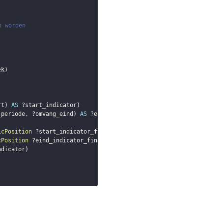
n worden 
ek
)
rt
)
AS
?start_indicator
)
_periode
,
?omvang_eind
)
AS
?eind_indicator
)
icPosition
?start_indicator_final
.
cPosition
?eind_indicator_final
.
ndicator
)