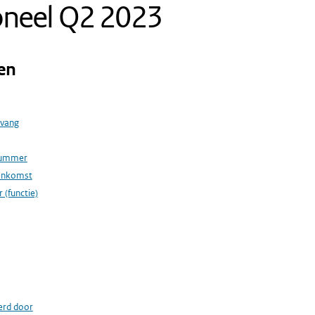
oneel Q2 2023
en
vang
nummer
enkomst
 (functie)
erd door