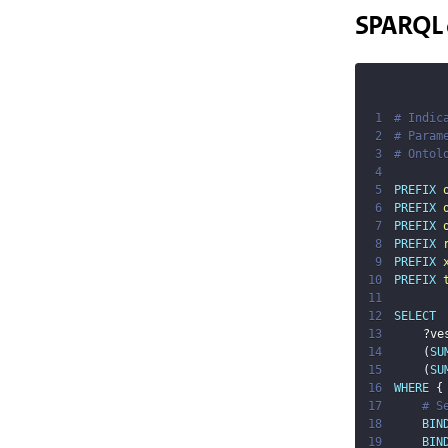
SPARQL 
1
# Indic
2
# Param
3
# Ontol
4
5
PREFIX
6
PREFIX
7
PREFIX
8
PREFIX
9
PREFIX
10
PREFIX
11
12
SELECT
13
?ve
14
(
SU
15
(
SU
16
WHERE
{
17
# S
18
BIN
19
BIN