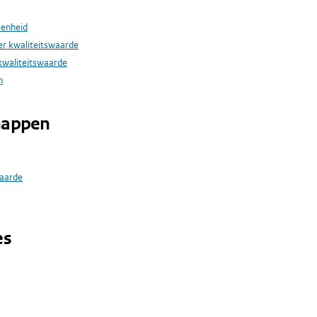
eenheid
r kwaliteitswaarde
 kwaliteitswaarde
n
happen
aarde
es