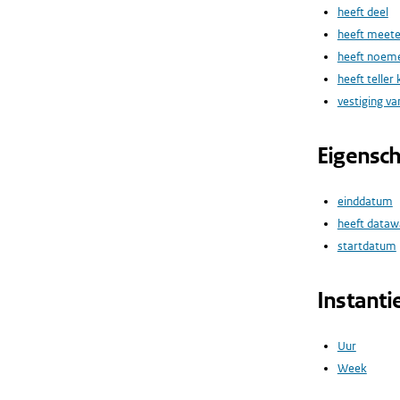
heeft deel
heeft meet
heeft noeme
heeft teller
vestiging va
Eigensc
einddatum
heeft dataw
startdatum
Instanti
Uur
Week