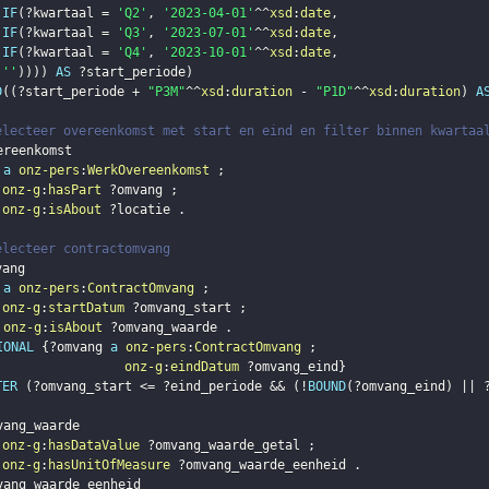
IF
(
?kwartaal
 = 
'Q2'
,
'2023-04-01'
^^
xsd
:
date
,
IF
(
?kwartaal
 = 
'Q3'
,
'2023-07-01'
^^
xsd
:
date
,
IF
(
?kwartaal
 = 
'Q4'
,
'2023-10-01'
^^
xsd
:
date
,
''
)
)
)
)
AS
?start_periode
)
D
(
(
?start_periode
 + 
"P3M"
^^
xsd
:
duration
 - 
"P1D"
^^
xsd
:
duration
)
A
electeer overeenkomst met start en eind en filter binnen kwartaa
ereenkomst
a
onz-pers
:
WerkOvereenkomst
;
onz-g
:
hasPart
?omvang
;
onz-g
:
isAbout
?locatie
.
electeer contractomvang
vang
a
onz-pers
:
ContractOmvang
;
onz-g
:
startDatum
?omvang_start
;
onz-g
:
isAbout
?omvang_waarde
.
IONAL
{
?omvang
a
onz-pers
:
ContractOmvang
;
onz-g
:
eindDatum
?omvang_eind
}
TER
(
?omvang_start
 <= 
?eind_periode
 && 
(
!
BOUND
(
?omvang_eind
)
 || 
vang_waarde
onz-g
:
hasDataValue
?omvang_waarde_getal
;
onz-g
:
hasUnitOfMeasure
?omvang_waarde_eenheid
.
vang_waarde_eenheid