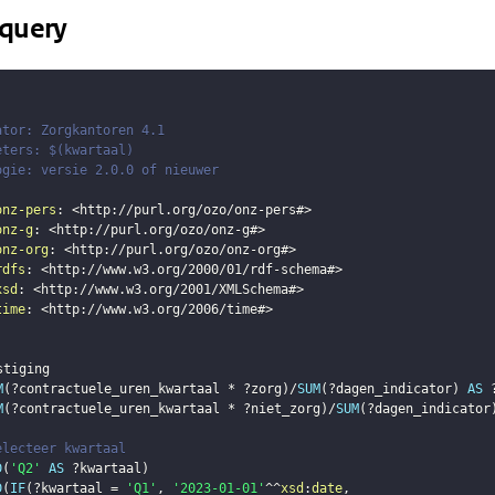
query
ator: Zorgkantoren 4.1 
eters: $(kwartaal)
ogie: versie 2.0.0 of nieuwer
onz-pers
:
<
http://purl.org/ozo/onz-pers#
>
onz-g
:
<
http://purl.org/ozo/onz-g#
>
onz-org
:
<
http://purl.org/ozo/onz-org#
>
rdfs
:
<
http://www.w3.org/2000/01/rdf-schema#
>
xsd
:
<
http://www.w3.org/2001/XMLSchema#
>
time
:
<
http://www.w3.org/2006/time#
>
stiging
M
(
?contractuele_uren_kwartaal
 * 
?zorg
)
/
SUM
(
?dagen_indicator
)
AS
M
(
?contractuele_uren_kwartaal
 * 
?niet_zorg
)
/
SUM
(
?dagen_indicator
electeer kwartaal 
D
(
'Q2'
AS
?kwartaal
)
D
(
IF
(
?kwartaal
 = 
'Q1'
,
'2023-01-01'
^^
xsd
:
date
,