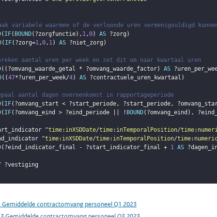
aak variabele waarmee of de verloonde uren vermenigvuldigd kunne
D
(
IF
(
BOUND
(
?zorgfunctie
)
,
1
,
0
)
AS
?zorg
)
D
(
IF
(
?zorg
=
1
,
0
,
1
)
AS
?niet_zorg
)
ereken aantal uren per week en zet dit om naar kwartaal uren
D
(
(
?omvang_waarde_getal
 * 
?omvang_waarde_factor
)
AS
?uren_per_we
D
(
(
47
*
?uren_per_week
/
4
)
AS
?contractuele_uren_kwartaal
)
epaal aantal dagen overeenkomst in rapportageperiode
D
(
IF
(
?omvang_start
 < 
?start_periode
,
?start_periode
,
?omvang_sta
D
(
IF
(
?omvang_eind
 > 
?eind_periode
 || !
BOUND
(
?omvang_eind
)
,
?eind
art_indicator
 ^
time
:
inXSDDate
/
time
:
inTemporalPosition
/
time
:
numer
nd_indicator
 ^
time
:
inXSDDate
/
time
:
inTemporalPosition
/
time
:
numeri
D
(
?eind_indicator_final
 - 
?start_indicator_final
 + 
1
AS
?dagen_i
Y
?vestiging
1 Gemiddelde contractomvang personeel Q1 2023
.3 Gemiddelde contractomvang personeel Q3 2023