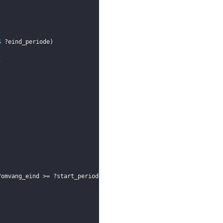
S
?eind_periode
)
l
?omvang_eind
 >= 
?start_periode
)
)