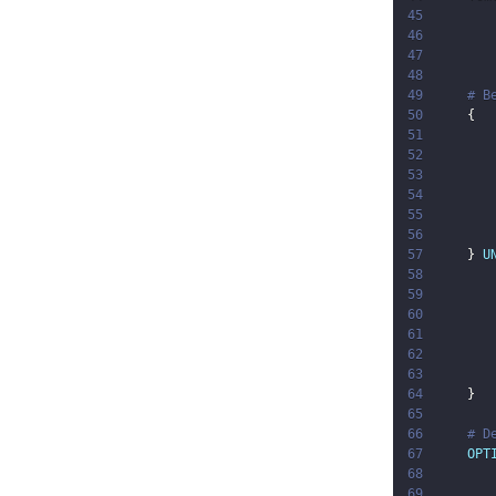
45
46
47
48
49
# B
50
{
51
52
53
54
55
56
57
}
U
58
59
60
61
62
63
64
}
65
66
# D
67
OPT
68
69