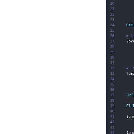
20
21
22
23
24
BIN
25
26
# S
27
?ov
28
29
30
31
32
# S
33
?om
34
35
36
37
OPT
38
39
FIL
40
41
?om
42
43
44
?om