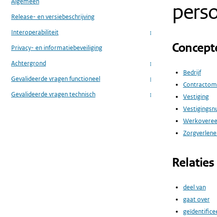
Algemeen
pers
Release- en versiebeschrijving
Interoperabiliteit
...
Concept
Privacy- en informatiebeveiliging
Achtergrond
...
Bedrijf
Gevalideerde vragen functioneel
...
Contractom
Gevalideerde vragen technisch
Vestiging
...
Vestigings
Werkovere
Zorgverlener
Relaties
deel van
gaat over
geïdentifice