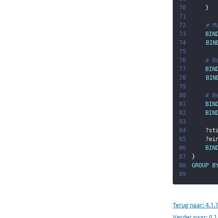
70
}
71
72
# M
73
BIN
74
BIN
75
76
# B
77
BIN
78
BIN
79
80
# B
81
BIN
82
BIN
83
84
?st
85
?ei
86
BIN
87
}
88
GROUP
B
89
Terug naar:
4.1.
Verder naar:
4.1