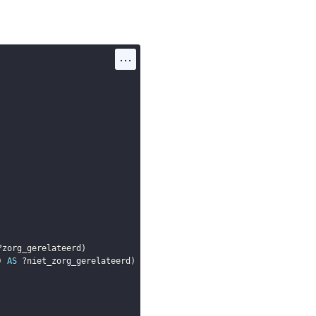
...
?zorg_gerelateerd
)
)
AS
?niet_zorg_gerelateerd
)