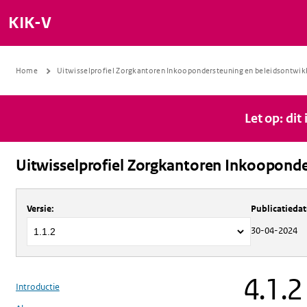
KIK-V
Home
Uitwisselprofiel Zorgkantoren Inkoopondersteuning en beleidsontwik
Let op: dit
Uitwisselprofiel Zorgkantoren Inkooponde
Over
Uitwisselprofiel Zorgkantoren 
Versie
:
Publicatieda
30-04-2024
4.1.
Introductie