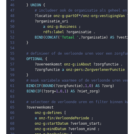
46
}
UNION
{
47
# includeer ook de organisatie als geheel en la
48
?locatie
onz-g
:
partOf
*/
onz-org
:
vestigingVan
?or
49
?organisatie_uri
50
a
onz-g
:
Business
;
51
rdfs
:
label
?organisatie
.
52
BIND
(
CONCAT
(
'Totaal '
,
?organisatie
)
AS
?vestigi
53
}
54
55
# definieer of de verloonde uren voor een zorgfunct
56
OPTIONAL
{
57
?overeenkomst
onz-g
:
isAbout
?zorgfunctie
.
58
?zorgfunctie
a
onz-pers
:
ZorgverlenerFunctie
59
}
60
# maak variabele waarmee of de verloonde uren verme
61
BIND
(
IF
(
BOUND
(
?zorgfunctie
)
,
1
,
0
)
AS
?zorg
)
62
BIND
(
IF
(
?zorg
=
1
,
0
,
1
)
AS
?niet_zorg
)
63
64
# selecteer de verloonde uren en filter binnen kwar
65
?overeenkomst
66
onz-g
:
defines
[
67
a
onz-fin
:
VerloondePeriode
;
68
onz-g
:
startDatum
?verloon_start
;
69
onz-g
:
eindDatum
?verloon_eind
;