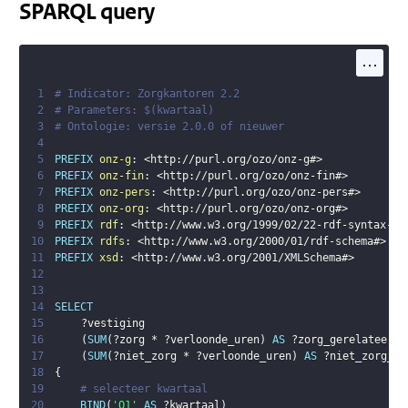
SPARQL query
...
1
# Indicator: Zorgkantoren 2.2 
2
# Parameters: $(kwartaal)
3
# Ontologie: versie 2.0.0 of nieuwer
4
5
PREFIX
onz-g
:
<
http://purl.org/ozo/onz-g#
>
6
PREFIX
onz-fin
:
<
http://purl.org/ozo/onz-fin#
>
7
PREFIX
onz-pers
:
<
http://purl.org/ozo/onz-pers#
>
8
PREFIX
onz-org
:
<
http://purl.org/ozo/onz-org#
>
9
PREFIX
rdf
:
<
http://www.w3.org/1999/02/22-rdf-syntax-ns
10
PREFIX
rdfs
:
<
http://www.w3.org/2000/01/rdf-schema#
>
11
PREFIX
xsd
:
<
http://www.w3.org/2001/XMLSchema#
>
12
13
14
SELECT
15
?vestiging
16
(
SUM
(
?zorg
 * 
?verloonde_uren
)
AS
?zorg_gerelateerde
17
(
SUM
(
?niet_zorg
 * 
?verloonde_uren
)
AS
?niet_zorg_ge
18
{
19
# selecteer kwartaal 
20
BIND
(
'Q1'
AS
?kwartaal
)