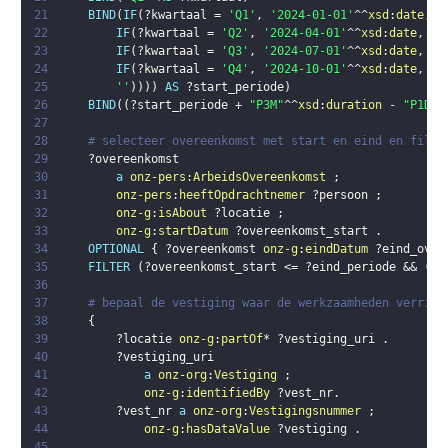
21
BIND
(
IF
(
?kwartaal
 = 
'Q1'
,
'2024-01-01'
^^
xsd
:
date
,
22
IF
(
?kwartaal
 = 
'Q2'
,
'2024-04-01'
^^
xsd
:
date
,
23
IF
(
?kwartaal
 = 
'Q3'
,
'2024-07-01'
^^
xsd
:
date
,
24
IF
(
?kwartaal
 = 
'Q4'
,
'2024-10-01'
^^
xsd
:
date
,
25
''
)
)
)
)
AS
?start_periode
)
26
BIND
(
(
?start_periode
 + 
"P3M"
^^
xsd
:
duration
 - 
"P1D"
^
27
28
# selecteer overeenkomst met start en eind en filte
29
?overeenkomst
30
a
onz-pers
:
ArbeidsOvereenkomst
;
31
onz-pers
:
heeftOpdrachtnemer
?persoon
;
32
onz-g
:
isAbout
?locatie
;
33
onz-g
:
startDatum
?overeenkomst_start
.
34
OPTIONAL
{
?overeenkomst
onz-g
:
eindDatum
?eind_over
35
FILTER
(
?overeenkomst_start
 <= 
?eind_periode
 && 
(
!
B
36
37
# bepaal de vestiging waar de werkzaamheden verrich
38
{
39
?locatie
onz-g
:
partOf
* 
?vestiging_uri
.
40
?vestiging_uri
41
a
onz-org
:
Vestiging
;
42
onz-g
:
identifiedBy
?vest_nr
.
43
?vest_nr
a
onz-org
:
Vestigingsnummer
;
44
onz-g
:
hasDataValue
?vestiging
.
45