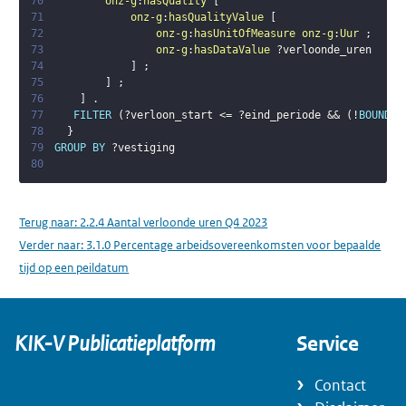
70
onz-g
:
hasQuality
[
71
onz-g
:
hasQualityValue
[
72
onz-g
:
hasUnitOfMeasure
onz-g
:
Uur
;
73
onz-g
:
hasDataValue
?verloonde_uren
74
]
;
75
]
;
76
]
.
77
FILTER
(
?verloon_start
 <= 
?eind_periode
 && 
(
!
BOUND
(
?
78
}
79
GROUP
BY
?vestiging
80
Terug naar:
2.2.4 Aantal verloonde uren Q4 2023
Verder naar:
3.1.0 Percentage arbeidsovereenkomsten voor bepaalde
tijd op een peildatum
KIK-V Publicatieplatform
Service
Contact