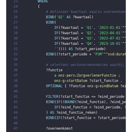
23
WHERE
24
{
25
# definieer kwartaal waarin overeenkomst 
26
BIND
(
'Q2'
AS
?kwartaal
)
27
BIND
(
28
IF
(
?kwartaal
 = 
'Q1'
,
'2023-01-01'
^^
xs
29
IF
(
?kwartaal
 = 
'Q2'
,
'2023-04-01'
^^
xs
30
IF
(
?kwartaal
 = 
'Q3'
,
'2023-07-01'
^^
xs
31
IF
(
?kwartaal
 = 
'Q4'
,
'2023-10-01'
^^
xs
32
''
)
)
)
)
AS
?start_periode
)
33
BIND
(
(
?start_periode
 + 
"P3M"
^^
xsd
:
duratio
34
35
# selecteer werkovereenkomsten waarbij we
36
?functie
37
a
onz-pers
:
ZorgverlenerFunctie
;
38
onz-g
:
startDatum
?start_functie
.
39
OPTIONAL
{
?functie
onz-g
:
eindDatum
?eind
40
41
FILTER
(
?start_functie
 <= 
?eind_periode
 &&
42
BIND
(
IF
(
!
BOUND
(
?eind_functie
)
,
?eind_peri
43
IF
(
?eind_functie
 < 
?eind_periode
,
?ei
44
)
AS
?eind_functie_reken
)
45
BIND
(
IF
(
?start_functie
 < 
?start_periode
,
46
47
?overeenkomst