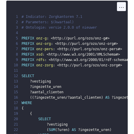
...
1
# Indicator: Zorgkantoren 7.1
2
# Parameters: $(kwartaal)
3
# Ontologie: versie 2.0.0 of nieuwer
4
5
PREFIX
onz-g
:
<
http://purl.org/ozo/onz-g#
>
6
PREFIX
onz-org
:
<
http://purl.org/ozo/onz-org#
>
7
PREFIX
onz-pers
:
<
http://purl.org/ozo/onz-pers#
>
8
PREFIX
xsd
:
<
http://www.w3.org/2001/XMLSchema#
>
9
PREFIX
rdfs
:
<
http://www.w3.org/2000/01/rdf-schema#
>
10
PREFIX
onz-zorg
:
<
http://purl.org/ozo/onz-zorg#
>
11
12
SELECT
13
?vestiging
14
?ingezette_uren
15
?aantal_clienten
16
(
(
?ingezette_uren
/
?aantal_clienten
)
AS
?ingezette
17
WHERE
18
{
19
{
20
SELECT
21
?vestiging
22
(
SUM
(
?uren
)
AS
?ingezette_uren
)