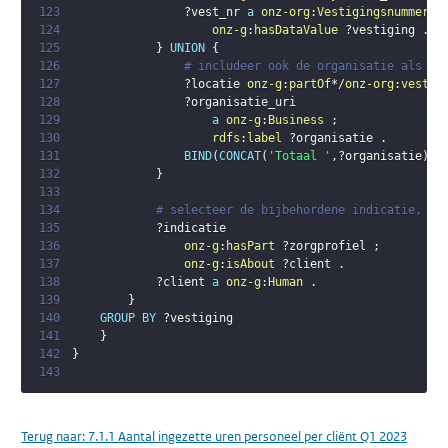
123
?vest_nr
a
onz-org
:
Vestigingsnummer
;
124
onz-g
:
hasDataValue
?vestiging
.
125
}
UNION
{
126
# includeer ook de organisatie als ge
127
?locatie
onz-g
:
partOf
*/
onz-org
:
vestig
128
?organisatie_uri
129
a
onz-g
:
Business
;
130
rdfs
:
label
?organisatie
.
131
BIND
(
CONCAT
(
'Totaal '
,
?organisatie
)
A
132
}
133
134
# selecteer de bijbehordene indicatie, om
135
?indicatie
136
onz-g
:
hasPart
?zorgprofiel
;
137
onz-g
:
isAbout
?client
.
138
?client
a
onz-g
:
Human
.
139
}
140
GROUP
BY
?vestiging
141
}
142
}
143
Terug naar:
7.1.1 Aantal ingezette uren personeel per cliënt Q1 2023