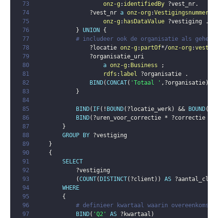
73
onz-g
:
identifiedBy
?vest_nr
.
74
?vest_nr
a
onz-org
:
Vestigingsnummer
;
75
onz-g
:
hasDataValue
?vestiging
.
76
}
UNION
{
77
# includeer ook de organisatie als geheel
78
?locatie
onz-g
:
partOf
*/
onz-org
:
vestig
79
?organisatie_uri
80
a
onz-g
:
Business
;
81
rdfs
:
label
?organisatie
.
82
BIND
(
CONCAT
(
'Totaal '
,
?organisatie
)
A
83
}
84
85
BIND
(
IF
(
!
BOUND
(
?locatie_werk
)
 && 
BOUND
(
?v
86
BIND
(
?uren_voor_correctie
 * 
?correctie
AS
87
}
88
GROUP
BY
?vestiging
89
}
90
{
91
SELECT
92
?vestiging
93
(
COUNT
(
DISTINCT
(
?client
)
)
AS
?aantal_clie
94
WHERE
95
{
96
# definieer kwartaal waarin overeenkomst 
97
BIND
(
'Q2'
AS
?kwartaal
)