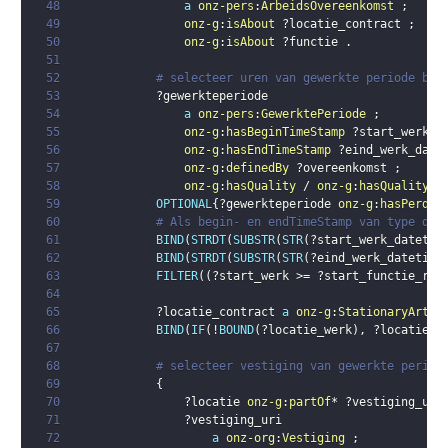
48
a
onz-pers
:
ArbeidsOvereenkomst
;
49
onz-g
:
isAbout
?locatie_contract
;
50
onz-g
:
isAbout
?functie
.
51
52
# selecteer uren van gewerkte periode bin
53
?gewerkteperiode
54
a
onz-pers
:
GewerktePeriode
;
55
onz-g
:
hasBeginTimeStamp
?start_werk_d
56
onz-g
:
hasEndTimeStamp
?eind_werk_date
57
onz-g
:
definedBy
?overeenkomst
;
58
onz-g
:
hasQuality
 / 
onz-g
:
hasQualityVa
59
OPTIONAL
{
?gewerkteperiode
onz-g
:
hasPerdur
60
# Als begin- en endTimeStamp van type dat
61
BIND
(
STRDT
(
SUBSTR
(
STR
(
?start_werk_datetim
62
BIND
(
STRDT
(
SUBSTR
(
STR
(
?eind_werk_datetime
63
FILTER
(
(
?start_werk
 >= 
?start_functie_rek
64
65
?locatie_contract
a
onz-g
:
StationaryArtif
66
BIND
(
IF
(
!
BOUND
(
?locatie_werk
)
,
?locatie_c
67
68
# selecteer vestiging van gewerkte period
69
{
70
?locatie
onz-g
:
partOf
* 
?vestiging_uri
71
?vestiging_uri
72
a
onz-org
:
Vestiging
;