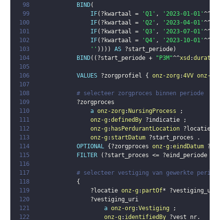
98
BIND
(
99
IF
(
?kwartaal
 = 
'Q1'
,
'2023-01-01'
^^
xs
100
IF
(
?kwartaal
 = 
'Q2'
,
'2023-04-01'
^^
xs
101
IF
(
?kwartaal
 = 
'Q3'
,
'2023-07-01'
^^
xs
102
IF
(
?kwartaal
 = 
'Q4'
,
'2023-10-01'
^^
xs
103
''
)
)
)
)
AS
?start_periode
)
104
BIND
(
(
?start_periode
 + 
"P3M"
^^
xsd
:
duratio
105
106
VALUES
?zorgprofiel
{
onz-zorg
:
4VV
onz-zo
107
108
# selecteer zorgproces binnen periode
109
?zorgproces
110
a
onz-zorg
:
NursingProcess
;
111
onz-g
:
definedBy
?indicatie
;
112
onz-g
:
hasPerdurantLocation
?locatie
;
113
onz-g
:
startDatum
?start_proces
.
114
OPTIONAL
{
?zorgproces
onz-g
:
eindDatum
?ei
115
FILTER
(
?start_proces
 <= 
?eind_periode
 &&
116
117
# selecteer vestiging van gewerkte period
118
{
119
?locatie
onz-g
:
partOf
* 
?vestiging_uri
120
?vestiging_uri
121
a
onz-org
:
Vestiging
;
122
onz-g
:
identifiedBy
?vest_nr
.