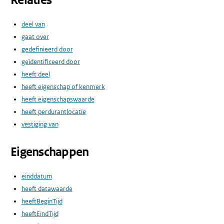
Relaties
deel van
gaat over
gedefinieerd door
geïdentificeerd door
heeft deel
heeft eigenschap of kenmerk
heeft eigenschapswaarde
heeft perdurantlocatie
vestiging van
Eigenschappen
einddatum
heeft datawaarde
heeftBeginTijd
heeftEindTijd