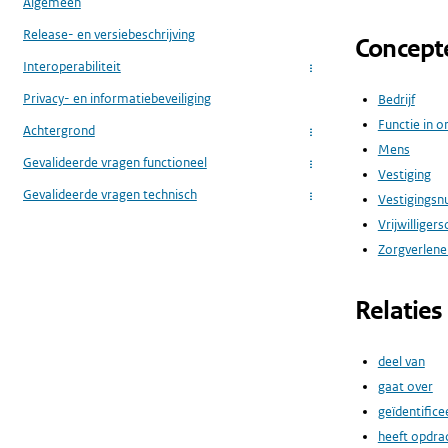
Algemeen
Release- en versiebeschrijving
Concept
Interoperabiliteit
...
Privacy- en informatiebeveiliging
Bedrijf
Functie in o
Achtergrond
...
Mens
Gevalideerde vragen functioneel
...
Vestiging
Gevalideerde vragen technisch
Vestigings
...
Vrijwillige
Zorgverlener
Relaties
deel van
gaat over
geïdentifice
heeft opdr