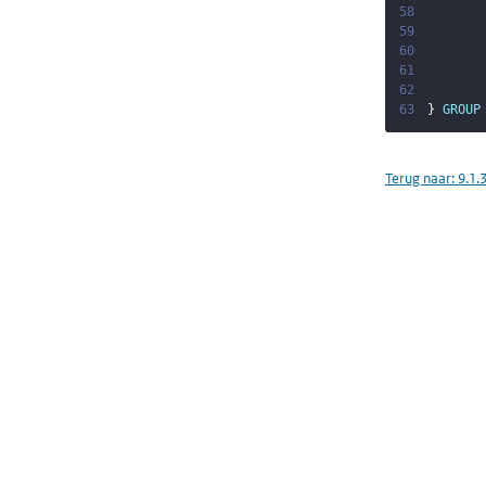
58
59
60
61
62
63
}
GROUP
Terug naar:
9.1.