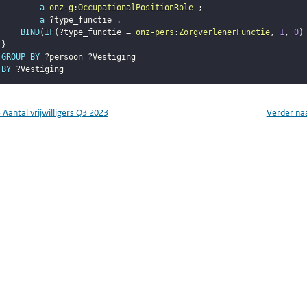
a
onz-g
:
OccupationalPositionRole
;
a
?type_functie
.
BIND
(
IF
(
?type_functie
 = 
onz-pers
:
ZorgverlenerFunctie
,
1
,
0
)
}
GROUP
BY
?persoon
?Vestiging
BY
?Vestiging
3 Aantal vrijwilligers Q3 2023
Verder na