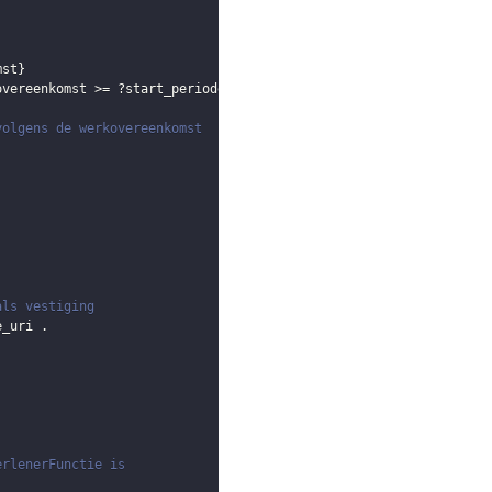
mst
}
overeenkomst
 >= 
?start_periode
)
 || 
(
!
BOUND
(
?eind_overeenkomst
)
)
)
volgens de werkovereenkomst
als vestiging
e_uri
.
erlenerFunctie is