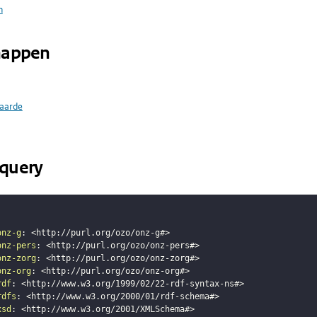
n
happen
aarde
query
onz-g
:
<
http://purl.org/ozo/onz-g#
>
onz-pers
:
<
http://purl.org/ozo/onz-pers#
>
onz-zorg
:
<
http://purl.org/ozo/onz-zorg#
>
onz-org
:
<
http://purl.org/ozo/onz-org#
>
rdf
:
<
http://www.w3.org/1999/02/22-rdf-syntax-ns#
>
rdfs
:
<
http://www.w3.org/2000/01/rdf-schema#
>
xsd
:
<
http://www.w3.org/2001/XMLSchema#
>