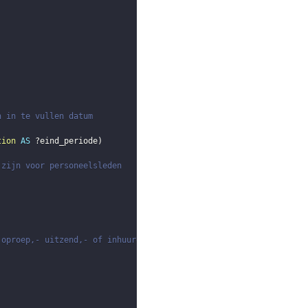
n in te vullen datum
tion
AS
?eind_periode
)
 zijn voor personeelsleden
 oproep,- uitzend,- of inhuurovereenkomst) binnen de meetperiode