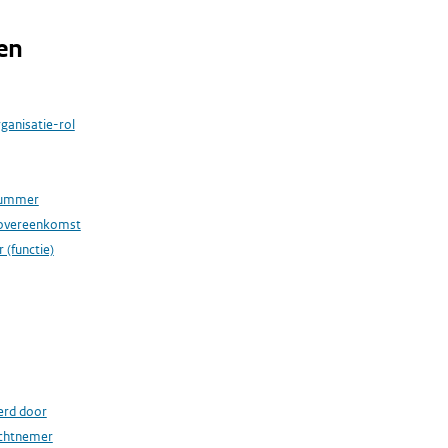
en
rganisatie-rol
nummer
rsovereenkomst
 (functie)
erd door
achtnemer