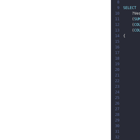
8
9
SELECT
10
?Ve
11
(
SU
12
(
CO
13
(
CO
14
{
15
16
17
18
19
20
21
22
23
24
25
26
27
28
29
30
       
31
32