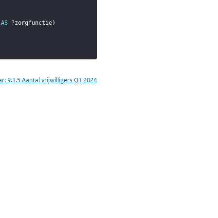
AS
?zorgfunctie
)
ar:
9.1.5 Aantal vrijwilligers Q1 2024