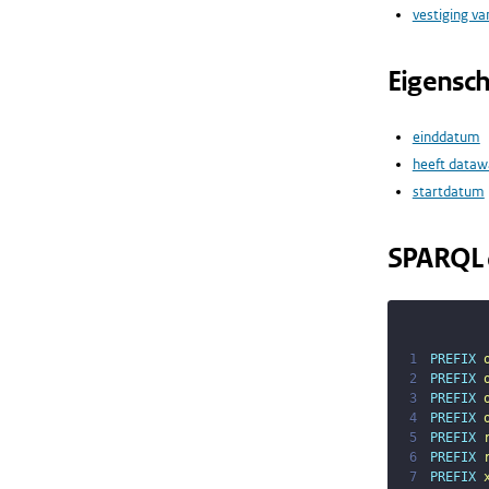
vestiging va
Eigensc
einddatum
heeft dataw
startdatum
SPARQL 
1
PREFIX
2
PREFIX
3
PREFIX
4
PREFIX
5
PREFIX
6
PREFIX
7
PREFIX