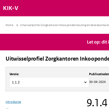
KIK-V
Home
Uitwisselprofiel Zorgkantoren Inkoopondersteuning en beleidsontwik
Let op: dit
Uitwisselprofiel Zorgkantoren Inkooponde
Over
Uitwisselprofiel Zorgkantoren 
Versie
:
Publicatieda
30-04-2024
9.1.4
Introductie