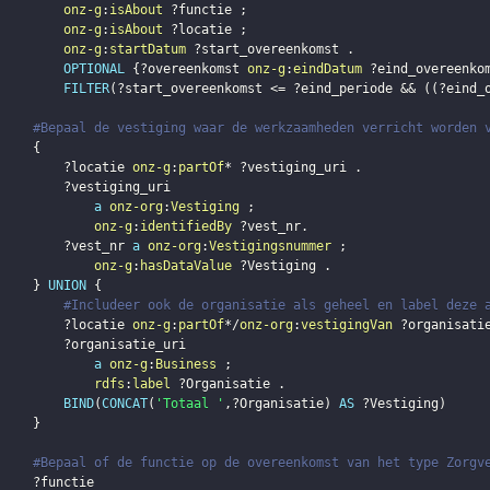
onz-g
:
isAbout
?functie
;
onz-g
:
isAbout
?locatie
;
onz-g
:
startDatum
?start_overeenkomst
.
OPTIONAL
{
?overeenkomst
onz-g
:
eindDatum
?eind_overeenko
FILTER
(
?start_overeenkomst
 <= 
?eind_periode
 && 
(
(
?eind_
#Bepaal de vestiging waar de werkzaamheden verricht worden 
{
?locatie
onz-g
:
partOf
* 
?vestiging_uri
.
?vestiging_uri
a
onz-org
:
Vestiging
;
onz-g
:
identifiedBy
?vest_nr
.
?vest_nr
a
onz-org
:
Vestigingsnummer
;
onz-g
:
hasDataValue
?Vestiging
.
}
UNION
{
#Includeer ook de organisatie als geheel en label deze 
?locatie
onz-g
:
partOf
*/
onz-org
:
vestigingVan
?organisati
?organisatie_uri
a
onz-g
:
Business
;
rdfs
:
label
?Organisatie
.
BIND
(
CONCAT
(
'Totaal '
,
?Organisatie
)
AS
?Vestiging
)
}
#Bepaal of de functie op de overeenkomst van het type Zorgv
?functie