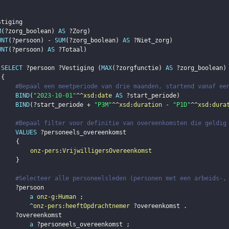
stiging
M
(
?zorg_boolean
)
AS
?Zorg
)
UNT
(
?persoon
)
 - 
SUM
(
?zorg_boolean
)
AS
?Niet_zorg
)
UNT
(
?persoon
)
AS
?Totaal
)
SELECT
?persoon
?Vestiging
(
MAX
(
?zorgfunctie
)
AS
?zorg_boolean
)
{
#Bepaal een meetperiode van drie maanden, startend vanaf ee
BIND
(
"2023-10-01"
^^
xsd
:
date
AS
?start_periode
)
BIND
(
?start_periode
 + 
"P3M"
^^
xsd
:
duration
 - 
"P1D"
^^
xsd
:
dura
#Bepaal filter voor definitie van overeenkomsten die geldig
VALUES
?personeels_overeenkomst
{
onz-pers
:
VrijwilligersOvereenkomst
}
#Selecteer alle personeelsleden (personen met een arbeids-,
?persoon
a
onz-g
:
Human
;
         ^
onz-pers
:
heeftOpdrachtnemer
?overeenkomst
.
?overeenkomst
a
?personeels_overeenkomst
;