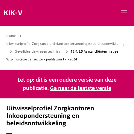
Naar de inhoud gaan
Naar de navigatie gaan
Naar de footer gaan
KIK-V
Home
Uitwisselprofiel Zorgkantoren Inkoopondersteuning en beleidsontwikkeling
Gevalideerde vragen technisch
15.4.2.5 Aantal cliënten met een
Wlz-indicatie per sector - peildatum 1-1-2024
Let op: dit is een oudere versie van deze
publicatie.
Ga naar de laatste versie
Uitwisselprofiel Zorgkantoren
Inkoopondersteuning en
beleidsontwikkeling