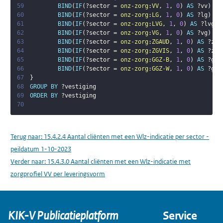
59
BIND
(
IF
(
?sector
 = 
onz-zorg
:
VV
,
1
,
0
)
AS
?vv
)
60
BIND
(
IF
(
?sector
 = 
onz-zorg
:
LG
,
1
,
0
)
AS
?lg
)
61
BIND
(
IF
(
?sector
 = 
onz-zorg
:
LVG
,
1
,
0
)
AS
?lvg
)
62
BIND
(
IF
(
?sector
 = 
onz-zorg
:
VG
,
1
,
0
)
AS
?vg
)
63
BIND
(
IF
(
?sector
 = 
onz-zorg
:
ZGAUD
,
1
,
0
)
AS
?zga
64
BIND
(
IF
(
?sector
 = 
onz-zorg
:
ZGVIS
,
1
,
0
)
AS
?zgv
65
BIND
(
IF
(
?sector
 = 
onz-zorg
:
GGZ-B
,
1
,
0
)
AS
?ggz
66
BIND
(
IF
(
?sector
 = 
onz-zorg
:
GGZ-W
,
1
,
0
)
AS
?ggz
67
}
68
GROUP
BY
?vestiging
69
ORDER
BY
?vestiging
70
Terug naar:
15.4.2.4 Aantal cliënten met een Wlz-indicatie per sector -
peildatum 1-10-2023
Verder naar:
15.4.3.0 Aantal cliënten met een Wlz-indicatie met
zorgprofiel VV per leveringsvorm
KIK-V Publicatieplatform
Service