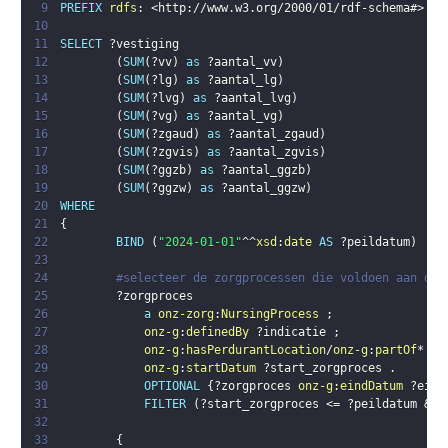
9
PREFIX
rdfs
:
<
http://www.w3.org/2000/01/rdf-schema#
>
10
11
SELECT
?vestiging
12
(
SUM
(
?vv
)
as
?aantal_vv
)
13
(
SUM
(
?lg
)
as
?aantal_lg
)
14
(
SUM
(
?lvg
)
as
?aantal_lvg
)
15
(
SUM
(
?vg
)
as
?aantal_vg
)
16
(
SUM
(
?zgaud
)
as
?aantal_zgaud
)
17
(
SUM
(
?zgvis
)
as
?aantal_zgvis
)
18
(
SUM
(
?ggzb
)
as
?aantal_ggzb
)
19
(
SUM
(
?ggzw
)
as
?aantal_ggzw
)
20
WHERE
21
{
22
BIND
(
"2024-01-01"
^^
xsd
:
date
AS
?peildatum
)
23
24
#selecteer de zorgprocessen die voldoen aan de 
25
?zorgproces
26
a
onz-zorg
:
NursingProcess
;
27
onz-g
:
definedBy
?indicatie
;
28
onz-g
:
hasPerdurantLocation
/
onz-g
:
partOf
* 
?l
29
onz-g
:
startDatum
?start_zorgproces
.
30
OPTIONAL
{
?zorgproces
onz-g
:
eindDatum
?eind
31
FILTER
(
?start_zorgproces
 <= 
?peildatum
 && 
32
33
{