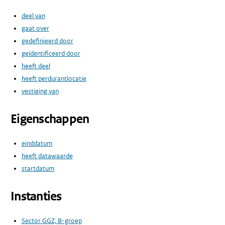
deel van
gaat over
gedefinieerd door
geïdentificeerd door
heeft deel
heeft perdurantlocatie
vestiging van
Eigenschappen
einddatum
heeft datawaarde
startdatum
Instanties
Sector GGZ, B-groep