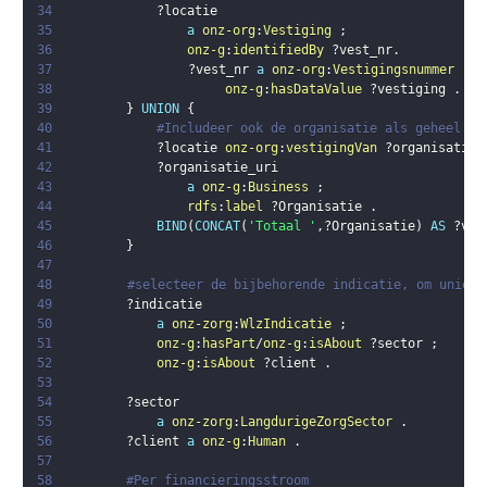
34
?locatie
35
a
onz-org
:
Vestiging
;
36
onz-g
:
identifiedBy
?vest_nr
.
37
?vest_nr
a
onz-org
:
Vestigingsnummer
;
38
onz-g
:
hasDataValue
?vestiging
.
39
}
UNION
{
40
#Includeer ook de organisatie als geheel en
41
?locatie
onz-org
:
vestigingVan
?organisatie_
42
?organisatie_uri
43
a
onz-g
:
Business
;
44
rdfs
:
label
?Organisatie
.
45
BIND
(
CONCAT
(
'Totaal '
,
?Organisatie
)
AS
?ves
46
}
47
48
#selecteer de bijbehorende indicatie, om unieke
49
?indicatie
50
a
onz-zorg
:
WlzIndicatie
;
51
onz-g
:
hasPart
/
onz-g
:
isAbout
?sector
;
52
onz-g
:
isAbout
?client
.
53
54
?sector
55
a
onz-zorg
:
LangdurigeZorgSector
.
56
?client
a
onz-g
:
Human
.
57
58
#Per financieringsstroom