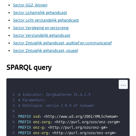
Sector GGZ, Wonen
Sector Lichamelijk gehandicapt
Sector Licht verstandelijk gehandicapt
Sector Verpleging en verzorging
Sector Verstandelijk gehandicapt
Sector Zintuiglijk gehandicapt, auditief en communicatief
Sector Zintuiglijk gehandicapt, visueel
SPARQL query
...
1
# Indicator: Zorgkantoren 15.4.2.5
2
# Parameters: 
3
# Ontologie: versie 2.0.0 of nieuwer
4
5
PREFIX
xsd
:
<
http://www.w3.org/2001/XMLSchema#
>
6
PREFIX
onz-zorg
:
<
http://purl.org/ozo/onz-zorg#
>
7
PREFIX
onz-g
:
<
http://purl.org/ozo/onz-g#
>
8
PREFIX
onz-org
:
<
http://purl.org/ozo/onz-org#
>