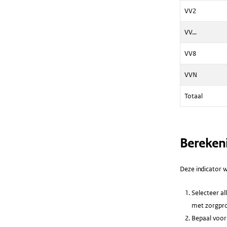
VV2
VV…
VV8
VVN
Totaal
Bereken
Deze indicator w
Selecteer al
met zorgpro
Bepaal voor 