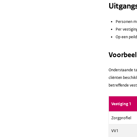
Uitgang
Personen me
Per vestigin
Op een peil
Voorbee
Onderstaande tab
cliënten beschik
betreffende vest
Vestiging 1
Zorgprofiel
VV1