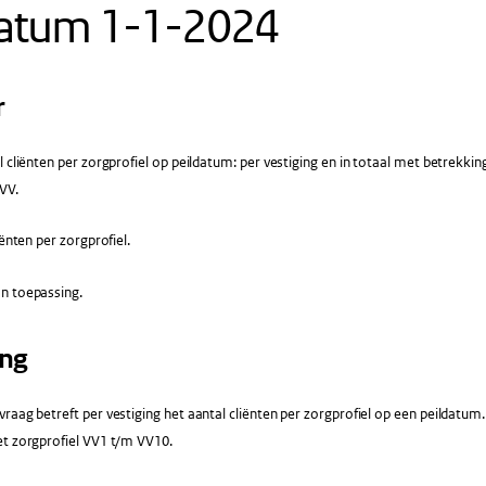
datum 1-1-2024
r
 cliënten per zorgprofiel op peildatum: per vestiging en in totaal met betrekkin
VV.
ënten per zorgprofiel.
n toepassing.
ing
raag betreft per vestiging het aantal cliënten per zorgprofiel op een peildatu
et zorgprofiel VV1 t/m VV10.