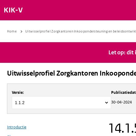
KIK-V
Home
Uitwisselprofiel Zorgkantoren Inkoopondersteuning en beleidsontwik
Let op: dit
Uitwisselprofiel Zorgkantoren Inkooponde
Over
Uitwisselprofiel Zorgkantoren 
Versie
:
Publicatieda
30-04-2024
14.1.
Introductie