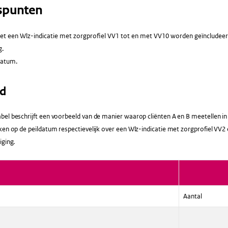
spunten
t een Wlz-indicatie met zorgprofiel VV1 tot en met VV10 worden geïncludeer
g.
datum.
ld
el beschrijft een voorbeeld van de manier waarop cliënten A en B meetellen in 
ken op de peildatum respectievelijk over een Wlz-indicatie met zorgprofiel VV
iging.
Aantal