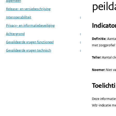
Algemeen
peil
Release- en versiebeschrijving
Interoperabiliteit
...
Indicato
Privacy- en informatiebeveiliging
Achtergrond
...
Definitie:
Aantal
Gevalideerde vragen functioneel
...
met zorgprofiel 
Gevalideerde vragen technisch
...
Teller:
Aantal cli
Noemer:
Niet va
Toelicht
Deze informatiev
Wlz-indicatie m