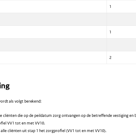
1
1
2
ing
ordt als volgt berekend:
le cliënten die op de peildatum zorg ontvangen op de betreffende vestiging en 
fiel VV1 tot en met VV10.
alle cliënten uit stap 1 het zorgprofiel (VV1 tot en met VV10).