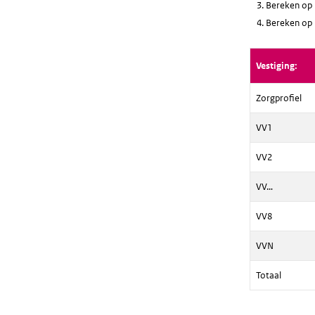
Bereken op b
Bereken op b
Vestiging:
Zorgprofiel
VV1
VV2
VV…
VV8
VVN
Totaal