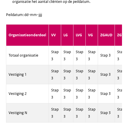
organisatie het aantal cliënten op de peildatum.
Peildatum: dd-mm-jjjj
Organisatieonderdeel
VV
LG
LVG
VG
ZGAUD
ZGVIS
Stap
Stap
Stap
Stap
Stap
Totaal organisatie
Stap 3
3
3
3
3
3
Stap
Stap
Stap
Stap
Stap
Vestiging 1
Stap 3
3
3
3
3
3
Stap
Stap
Stap
Stap
Stap
Vestiging 2
Stap 3
3
3
3
3
3
Stap
Stap
Stap
Stap
Stap
Vestiging N
Stap 3
3
3
3
3
3