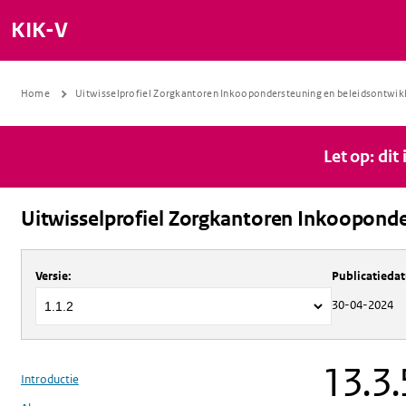
KIK-V
Home
Uitwisselprofiel Zorgkantoren Inkoopondersteuning en beleidsontwik
Let op: dit
Uitwisselprofiel Zorgkantoren Inkooponde
Over
Uitwisselprofiel Zorgkantoren 
Versie
:
Publicatieda
30-04-2024
13.3.
Introductie