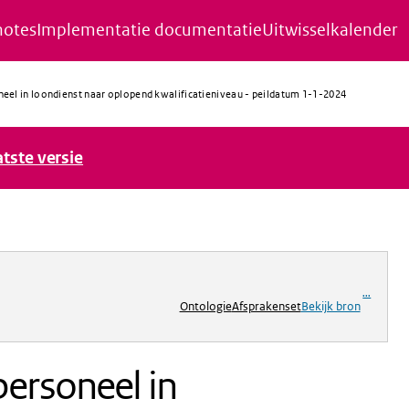
notes
Implementatie documentatie
Uitwisselkalender
eel in loondienst naar oplopend kwalificatieniveau - peildatum 1-1-2024
atste versie
ng
...
Ontologie
Afsprakenset
Bekijk bron
ersoneel in