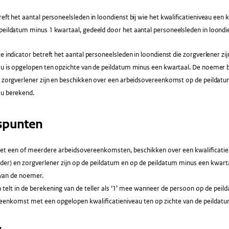
reft het aantal personeelsleden in loondienst bij wie het kwalificatieniveau een 
peildatum minus 1 kwartaal, gedeeld door het aantal personeelsleden in loondi
ze indicator betreft het aantal personeelsleden in loondienst die zorgverlener zij
au is opgelopen ten opzichte van de peildatum minus een kwartaal. De noemer b
e zorgverlener zijn en beschikken over een arbeidsovereenkomst op de peildatu
au berekend.
spunten
t een of meerdere arbeidsovereenkomsten, beschikken over een kwalificatienive
ader) en zorgverlener zijn op de peildatum en op de peildatum minus een kwart
van de noemer.
telt in de berekening van de teller als ‘1’ mee wanneer de persoon op de peil
eenkomst met een opgelopen kwalificatieniveau ten op zichte van de peildat