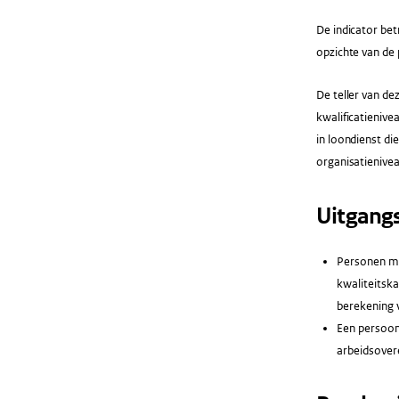
De indicator bet
opzichte van de 
De teller van de
kwalificatienive
in loondienst di
organisatienive
Uitgang
Personen me
kwaliteitsk
berekening 
Een persoon 
arbeidsover