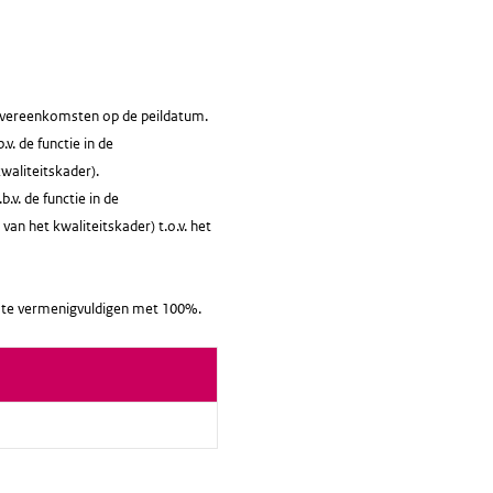
sovereenkomsten op de peildatum.
v. de functie in de
waliteitskader).
v. de functie in de
van het kwaliteitskader) t.o.v. het
it te vermenigvuldigen met 100%.