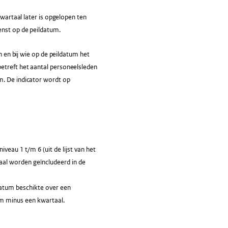
kwartaal later is opgelopen ten
enst op de peildatum.
n en bij wie op de peildatum het
etreft het aantal personeelsleden
m. De indicator wordt op
au 1 t/m 6 (uit de lijst van het
aal worden geïncludeerd in de
datum beschikte over een
um minus een kwartaal.