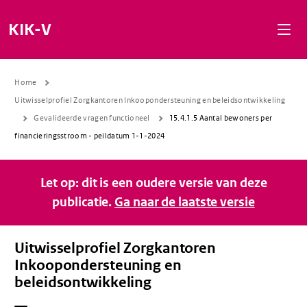
Naar de inhoud gaan
Naar de navigatie gaan
Naar de footer gaan
KIK-V
Home
Uitwisselprofiel Zorgkantoren Inkoopondersteuning en beleidsontwikkeling
Gevalideerde vragen functioneel
15.4.1.5 Aantal bewoners per
financieringsstroom - peildatum 1-1-2024
Let op: dit is een oudere versie van deze
publicatie.
Ga naar de laatste versie
Uitwisselprofiel Zorgkantoren
Inkoopondersteuning en
beleidsontwikkeling