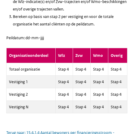
de Wlz-indicatie(s) en/of Zvw-trajecten en/of Wmo-beschikkingen
en/of overige trajecten vallen.
Bereken op basis van stap 2 per vestiging en voor de totale
organisatie het aantal cliënten op de peildatum.
Peildatum: dd-mm-jjjj
Organisatieonderdeel
Wlz
Zvw
Wmo
Overig
Totaal organisatie
Stap 4
Stap 4
Stap 4
Stap 4
Vestiging 1
Stap 4
Stap 4
Stap 4
Stap 4
Vestiging 2
Stap 4
Stap 4
Stap 4
Stap 4
Vestiging N
Stap 4
Stap 4
Stap 4
Stap 4
Terug naar:
15.4.1.4 Aantal bewoners per financieringsstroom -