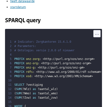
heeft datawaarde
startdatum
SPARQL query
...
1
# Indicator: Zorgkantoren 15.4.1.0
2
# Parameters: 
3
# Ontologie: versie 2.0.0 of nieuwer
4
5
PREFIX
onz-zorg
:
<
http://purl.org/ozo/onz-zorg#
>
6
PREFIX
onz-org
:
<
http://purl.org/ozo/onz-org#
>
7
PREFIX
onz-g
:
<
http://purl.org/ozo/onz-g#
>
8
PREFIX
rdfs
:
<
http://www.w3.org/2000/01/rdf-schema#
>
9
PREFIX
xsd
:
<
http://www.w3.org/2001/XMLSchema#
>
10
11
SELECT
?vestiging
12
(
SUM
(
?Wlz
)
as
?aantal_wlz
)
13
(
SUM
(
?Wmo
)
as
?aantal_wmo
)
14
(
SUM
(
?Zvw
)
as
?aantal_zvw
)
15
16
WHERE
{