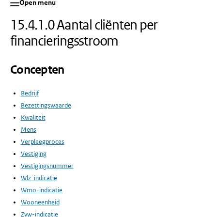
Open menu
15.4.1.0 Aantal cliënten per
financieringsstroom
Concepten
Bedrijf
Bezettingswaarde
Kwaliteit
Mens
Verpleegproces
Vestiging
Vestigingsnummer
Wlz-indicatie
Wmo-indicatie
Wooneenheid
Zvw-indicatie