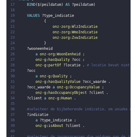
17
BIND
(
$
(
peildatum
)
AS
?peildatum
)
18
19
VALUES
?type_indicatie
20
{
21
onz-zorg
:
WlzIndicatie
22
onz-zorg
:
WmoIndicatie
23
onz-zorg
:
ZvwIndicatie
24
}
25
?wooneenheid
26
a
onz-org
:
WoonEenheid
;
27
onz-g
:
hasQuality
?occ
;
28
onz-g
:
partOf
?locatie
.
# locatie bevat niet al
29
?occ
30
a
onz-g
:
Quality
;
31
onz-g
:
hasQualityValue
?occ_waarde
.
32
?occ_waarde
a
onz-g
:
OccupancyValue
;
33
onz-g
:
hasOccupancyObject
?client
.
34
?client
a
onz-g
:
Human
.
35
36
#selecteer de bijbehorende indicatie, om unieke cli
37
?indicatie
38
a
?type_indicatie
;
39
onz-g
:
isAbout
?client
.
40
41
#selecteer de zorgprocessen die voldoen aan de incl