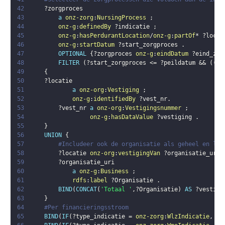
42
?zorgproces
43
a
onz-zorg
:
NursingProcess
;
44
onz-g
:
definedBy
?indicatie
;
45
onz-g
:
hasPerdurantLocation
/
onz-g
:
partOf
* 
?locat
46
onz-g
:
startDatum
?start_zorgproces
.
47
OPTIONAL
{
?zorgproces
onz-g
:
eindDatum
?eind_zor
48
FILTER
(
?start_zorgproces
 <= 
?peildatum
 && 
(
(
?e
49
{
50
?locatie
51
a
onz-org
:
Vestiging
;
52
onz-g
:
identifiedBy
?vest_nr
.
53
?vest_nr
a
onz-org
:
Vestigingsnummer
;
54
onz-g
:
hasDataValue
?vestiging
.
55
}
56
UNION
{
57
#Includeer ook de organisatie als geheel en lab
58
?locatie
onz-org
:
vestigingVan
?organisatie_uri
59
?organisatie_uri
60
a
onz-g
:
Business
;
61
rdfs
:
label
?Organisatie
.
62
BIND
(
CONCAT
(
'Totaal '
,
?Organisatie
)
AS
?vestigi
63
}
64
#Per financieringsstroom
65
BIND
(
IF
(
?type_indicatie
 = 
onz-zorg
:
WlzIndicatie
,
1
,