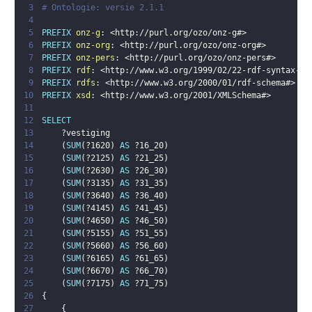
3
# Ontologie: versie 2.1.1
4
5
PREFIX
onz-g
:
<
http://purl.org/ozo/onz-g#
>
6
PREFIX
onz-org
:
<
http://purl.org/ozo/onz-org#
>
7
PREFIX
onz-pers
:
<
http://purl.org/ozo/onz-pers#
>
8
PREFIX
rdf
:
<
http://www.w3.org/1999/02/22-rdf-syntax-ns
9
PREFIX
rdfs
:
<
http://www.w3.org/2000/01/rdf-schema#
>
10
PREFIX
xsd
:
<
http://www.w3.org/2001/XMLSchema#
>
11
12
SELECT
13
?vestiging
14
(
SUM
(
?1620
)
AS
?16_20
)
15
(
SUM
(
?2125
)
AS
?21_25
)
16
(
SUM
(
?2630
)
AS
?26_30
)
17
(
SUM
(
?3135
)
AS
?31_35
)
18
(
SUM
(
?3640
)
AS
?36_40
)
19
(
SUM
(
?4145
)
AS
?41_45
)
20
(
SUM
(
?4650
)
AS
?46_50
)
21
(
SUM
(
?5155
)
AS
?51_55
)
22
(
SUM
(
?5660
)
AS
?56_60
)
23
(
SUM
(
?6165
)
AS
?61_65
)
24
(
SUM
(
?6670
)
AS
?66_70
)
25
(
SUM
(
?7175
)
AS
?71_75
)
26
{
27
{