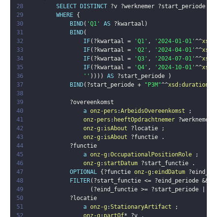
28
SELECT
DISTINCT
?v
?werknemer
?start_periode
?e
29
WHERE
{
30
BIND
(
'Q1'
AS
?kwartaal
)
31
BIND
(
32
IF
(
?kwartaal
 = 
'Q1'
,
'2024-01-01'
^^
xsd
:
33
IF
(
?kwartaal
 = 
'Q2'
,
'2024-04-01'
^^
xsd
:
34
IF
(
?kwartaal
 = 
'Q3'
,
'2024-07-01'
^^
xsd
:
35
IF
(
?kwartaal
 = 
'Q4'
,
'2024-10-01'
^^
xsd
:
36
''
)
)
)
)
AS
?start_periode
)
37
BIND
(
?start_periode
 + 
"P3M"
^^
xsd
:
duration
 -
38
39
?overeenkomst
40
a
onz-pers
:
ArbeidsOvereenkomst
;
41
onz-pers
:
heeftOpdrachtnemer
?werknemer
42
onz-g
:
isAbout
?locatie
;
43
onz-g
:
isAbout
?functie
.
44
?functie
45
a
onz-g
:
OccupationalPositionRole
;
46
onz-g
:
startDatum
?start_functie
.
47
OPTIONAL
{
?functie
onz-g
:
eindDatum
?eind_fu
48
FILTER
(
?start_functie
 <= 
?eind_periode
49
(
?eind_functie
 >= 
?start_periode
 || !
50
?locatie
51
a
onz-g
:
StationaryArtifact
;
52
onz-g
:
partOf
* 
?v
.