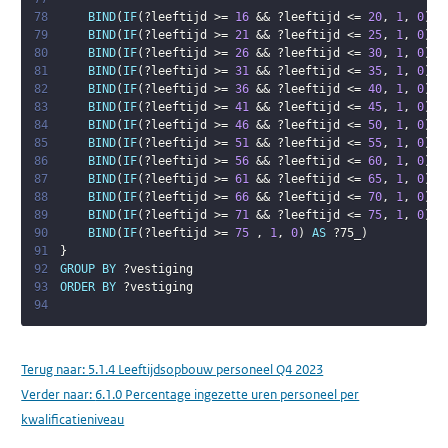
78
BIND
(
IF
(
?leeftijd
 >= 
16
 && 
?leeftijd
 <= 
20
,
1
,
0
)
A
79
BIND
(
IF
(
?leeftijd
 >= 
21
 && 
?leeftijd
 <= 
25
,
1
,
0
)
A
80
BIND
(
IF
(
?leeftijd
 >= 
26
 && 
?leeftijd
 <= 
30
,
1
,
0
)
A
81
BIND
(
IF
(
?leeftijd
 >= 
31
 && 
?leeftijd
 <= 
35
,
1
,
0
)
A
82
BIND
(
IF
(
?leeftijd
 >= 
36
 && 
?leeftijd
 <= 
40
,
1
,
0
)
A
83
BIND
(
IF
(
?leeftijd
 >= 
41
 && 
?leeftijd
 <= 
45
,
1
,
0
)
A
84
BIND
(
IF
(
?leeftijd
 >= 
46
 && 
?leeftijd
 <= 
50
,
1
,
0
)
A
85
BIND
(
IF
(
?leeftijd
 >= 
51
 && 
?leeftijd
 <= 
55
,
1
,
0
)
A
86
BIND
(
IF
(
?leeftijd
 >= 
56
 && 
?leeftijd
 <= 
60
,
1
,
0
)
A
87
BIND
(
IF
(
?leeftijd
 >= 
61
 && 
?leeftijd
 <= 
65
,
1
,
0
)
A
88
BIND
(
IF
(
?leeftijd
 >= 
66
 && 
?leeftijd
 <= 
70
,
1
,
0
)
A
89
BIND
(
IF
(
?leeftijd
 >= 
71
 && 
?leeftijd
 <= 
75
,
1
,
0
)
A
90
BIND
(
IF
(
?leeftijd
 >= 
75
,
1
,
0
)
AS
?75_
)
91
}
92
GROUP
BY
?vestiging
93
ORDER
BY
?vestiging
94
Terug naar:
5.1.4 Leeftijdsopbouw personeel Q4 2023
Verder naar:
6.1.0 Percentage ingezette uren personeel per
kwalificatieniveau