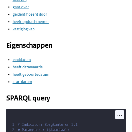
gaat over
geïdentificeerd door
heeft opdrachtnemer
vestiging van
Eigenschappen
einddatum
heeft datawaarde
heeft geboortedatum
startdatum
SPARQL query
...
1
# Indicator: Zorgkantoren 5.1
2
# Parameters: ($kwartaal)