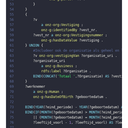
53
}
54
}
55
{
56
?v
57
a
onz-org
:
Vestiging
;
58
onz-g
:
identifiedBy
?vest_nr
.
59
?vest_nr
a
onz-org
:
Vestigingsnummer
;
60
onz-g
:
hasDataValue
?vestiging
.
61
}
UNION
{
62
#Includeer ook de organisatie als geheel en lab
63
?v
onz-org
:
vestigingVan
?organisatie_uri
.
64
?organisatie_uri
65
a
onz-g
:
Business
;
66
rdfs
:
label
?Organisatie
.
67
BIND
(
CONCAT
(
'Totaal '
,
?Organisatie
)
AS
?vestigi
68
}
69
?werknemer
70
a
onz-g
:
Human
;
71
onz-g
:
hasDateOfBirth
?geboortedatum
.
72
73
BIND
(
YEAR
(
?eind_periode
)
 - 
YEAR
(
?geboortedatum
)
AS
74
BIND
(
IF
(
MONTH
(
?geboortedatum
)
 > 
MONTH
(
?eind_periode
75
        || 
(
MONTH
(
?geboortedatum
)
 = 
MONTH
(
?eind_periode
76
?leeftijd_voorl
 - 
1
,
?leeftijd_voorl
)
AS
?leeft
77