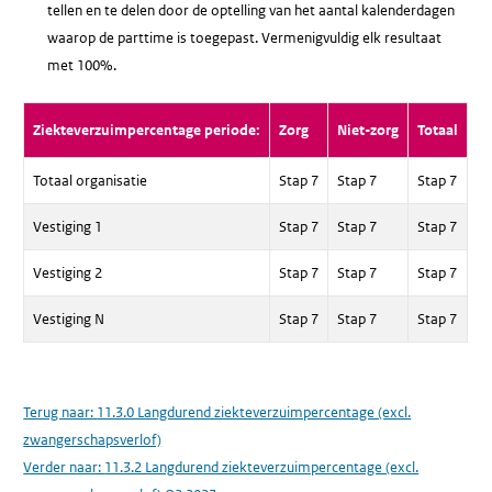
tellen en te delen door de optelling van het aantal kalenderdagen
waarop de parttime is toegepast. Vermenigvuldig elk resultaat
met 100%.
Ziekteverzuimpercentage periode:
Zorg
Niet-zorg
Totaal
Totaal organisatie
Stap 7
Stap 7
Stap 7
Vestiging 1
Stap 7
Stap 7
Stap 7
Vestiging 2
Stap 7
Stap 7
Stap 7
Vestiging N
Stap 7
Stap 7
Stap 7
Terug naar:
11.3.0 Langdurend ziekteverzuimpercentage (excl.
zwangerschapsverlof)
Verder naar:
11.3.2 Langdurend ziekteverzuimpercentage (excl.