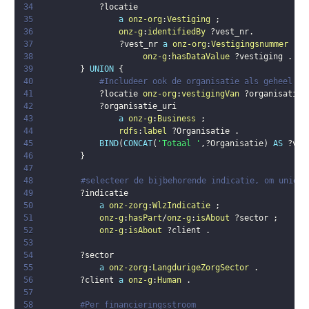
34
?locatie
35
a
onz-org
:
Vestiging
;
36
onz-g
:
identifiedBy
?vest_nr
.
37
?vest_nr
a
onz-org
:
Vestigingsnummer
;
38
onz-g
:
hasDataValue
?vestiging
.
39
}
UNION
{
40
#Includeer ook de organisatie als geheel en
41
?locatie
onz-org
:
vestigingVan
?organisatie_
42
?organisatie_uri
43
a
onz-g
:
Business
;
44
rdfs
:
label
?Organisatie
.
45
BIND
(
CONCAT
(
'Totaal '
,
?Organisatie
)
AS
?ves
46
}
47
48
#selecteer de bijbehorende indicatie, om unieke
49
?indicatie
50
a
onz-zorg
:
WlzIndicatie
;
51
onz-g
:
hasPart
/
onz-g
:
isAbout
?sector
;
52
onz-g
:
isAbout
?client
.
53
54
?sector
55
a
onz-zorg
:
LangdurigeZorgSector
.
56
?client
a
onz-g
:
Human
.
57
58
#Per financieringsstroom