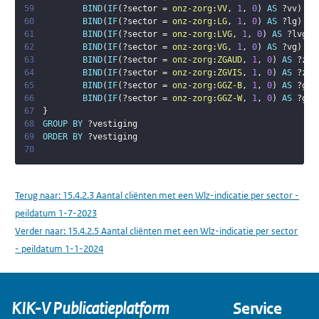
59
BIND
(
IF
(
?sector
 = 
onz-zorg
:
VV
,
1
,
0
)
AS
?vv
)
60
BIND
(
IF
(
?sector
 = 
onz-zorg
:
LG
,
1
,
0
)
AS
?lg
)
61
BIND
(
IF
(
?sector
 = 
onz-zorg
:
LVG
,
1
,
0
)
AS
?lvg
)
62
BIND
(
IF
(
?sector
 = 
onz-zorg
:
VG
,
1
,
0
)
AS
?vg
)
63
BIND
(
IF
(
?sector
 = 
onz-zorg
:
ZGAUD
,
1
,
0
)
AS
?zga
64
BIND
(
IF
(
?sector
 = 
onz-zorg
:
ZGVIS
,
1
,
0
)
AS
?zgv
65
BIND
(
IF
(
?sector
 = 
onz-zorg
:
GGZ-B
,
1
,
0
)
AS
?ggz
66
BIND
(
IF
(
?sector
 = 
onz-zorg
:
GGZ-W
,
1
,
0
)
AS
?ggz
67
}
68
GROUP
BY
?vestiging
69
ORDER
BY
?vestiging
70
Terug naar:
15.4.2.3 Aantal cliënten met een Wlz-indicatie per sector -
peildatum 1-7-2023
Verder naar:
15.4.2.5 Aantal cliënten met een Wlz-indicatie per sector
- peildatum 1-1-2024
KIK-V Publicatieplatform
Service