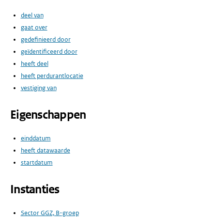
deel van
gaat over
gedefinieerd door
geïdentificeerd door
heeft deel
heeft perdurantlocatie
vestiging van
Eigenschappen
einddatum
heeft datawaarde
startdatum
Instanties
Sector GGZ, B-groep