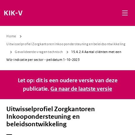
Naar de inhoud gaan
Naar de navigatie gaan
Naar de footer gaan
KIK-V
Home
Uitwisselprofiel Zorgkantoren Inkoopondersteuning en beleidsontwikkeling
Gevalideerde vragen technisch
15.4.2.4 Aantal cliënten met een
Wlz-indicatie per sector - peildatum 1-10-2023
Let op: dit is een oudere versie van deze
publicatie.
Ga naar de laatste versie
Uitwisselprofiel Zorgkantoren
Inkoopondersteuning en
beleidsontwikkeling