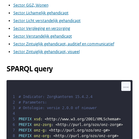
Sector GGZ, Wonen
Sector Lichamelijk gehandicapt
Sector Licht verstandelijk gehandicapt
Sector Verpleging en verzorging
Sector Verstandelijk gehandicapt
Sector Zintuiglijk gehandicapt, auditief en communicatief
Sector Zintuiglijk gehandicapt, visueel
SPARQL query
...
1
# Indicator: Zorgkantoren 15.4.2.4
2
# Parameters: 
3
# Ontologie: versie 2.0.0 of nieuwer
4
5
PREFIX
xsd
:
<
http://www.w3.org/2001/XMLSchema#
>
6
PREFIX
onz-zorg
:
<
http://purl.org/ozo/onz-zorg#
>
7
PREFIX
onz-g
:
<
http://purl.org/ozo/onz-g#
>
8
PREFIX
onz-org
:
<
http://purl.org/ozo/onz-org#
>