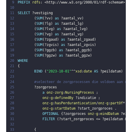
9
PREFIX
rdfs
:
<
http://www.w3.org/2000/01/rdf-schema#
>
10
11
SELECT
?vestiging
12
(
SUM
(
?vv
)
as
?aantal_vv
)
13
(
SUM
(
?lg
)
as
?aantal_lg
)
14
(
SUM
(
?lvg
)
as
?aantal_lvg
)
15
(
SUM
(
?vg
)
as
?aantal_vg
)
16
(
SUM
(
?zgaud
)
as
?aantal_zgaud
)
17
(
SUM
(
?zgvis
)
as
?aantal_zgvis
)
18
(
SUM
(
?ggzb
)
as
?aantal_ggzb
)
19
(
SUM
(
?ggzw
)
as
?aantal_ggzw
)
20
WHERE
21
{
22
BIND
(
"2023-10-01"
^^
xsd
:
date
AS
?peildatum
)
23
24
#selecteer de zorgprocessen die voldoen aan de 
25
?zorgproces
26
a
onz-zorg
:
NursingProcess
;
27
onz-g
:
definedBy
?indicatie
;
28
onz-g
:
hasPerdurantLocation
/
onz-g
:
partOf
* 
?l
29
onz-g
:
startDatum
?start_zorgproces
.
30
OPTIONAL
{
?zorgproces
onz-g
:
eindDatum
?eind
31
FILTER
(
?start_zorgproces
 <= 
?peildatum
 && 
32
33
{