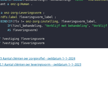
ient
a
onz-g
:
Human
.
a
onz-zorg
:
Leveringsvorm
;
rdfs
:
label
?leveringsvorm_label
;
BIND
(
IF
(
?lv
 != 
onz-zorg
:
instelling
,
?leveringsvorm_label
,
IF
(
?incl_behandeling
,
"Verblijf met behandeling"
,
"Verblijf
AS
?leveringsvorm
)
Y
?vestiging
?leveringsvorm
Y
?vestiging
?leveringsvorm
.5 Aantal cliënten per zorgprofiel - peildatum 1-1-2024
2.1 Aantal cliënten per leveringsvorm - peildatum 1-1-2023