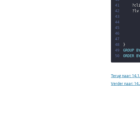
41
?cl
42
?lv
43
44
45
46
47
48
}
49
GROUP
B
50
ORDER
B
Terug naar:
14.1
Verder naar:
14.