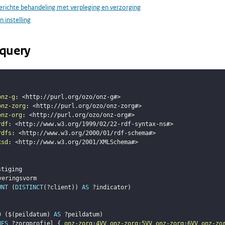
erichte behandeling met verpleging en verzorging
en instelling
query
onz-g
:
<
http://purl.org/ozo/onz-g#
>
onz-zorg
:
<
http://purl.org/ozo/onz-zorg#
>
onz-org
:
<
http://purl.org/ozo/onz-org#
>
rdf
:
<
http://www.w3.org/1999/02/22-rdf-syntax-ns#
>
rdfs
:
<
http://www.w3.org/2000/01/rdf-schema#
>
xsd
:
<
http://www.w3.org/2001/XMLSchema#
>
stiging
veringsvorm
UNT
(
DISTINCT
(
?client
)
)
AS
?indicator
)
D
(
$
(
peildatum
)
AS
?peildatum
)
UES
?zorgprofiel
{
onz-zorg
:
4VV
onz-zorg
:
5VV
onz-zorg
:
6VV
onz-zo