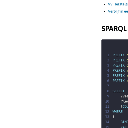
VV Herstelg
Verblijf in e
SPARQL 
1
PREFIX
2
PREFIX
3
PREFIX
4
PREFIX
5
PREFIX
6
PREFIX
7
8
SELECT
9
?ve
10
?le
11
(
CO
12
WHERE
13
{
14
BIN
15
VAL