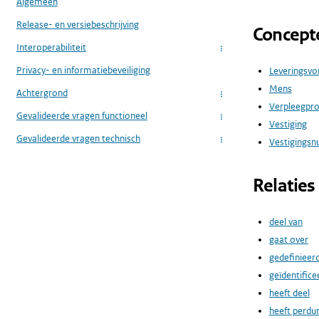
Algemeen
Release- en versiebeschrijving
Concept
Interoperabiliteit
...
Privacy- en informatiebeveiliging
Leveringsv
Mens
Achtergrond
...
Verpleegpr
Gevalideerde vragen functioneel
...
Vestiging
Gevalideerde vragen technisch
Vestigings
...
Relaties
deel van
gaat over
gedefinieer
geïdentifice
heeft deel
heeft perdu