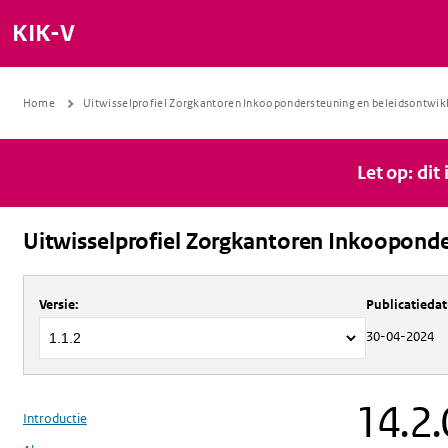
KIK-V
Home
Uitwisselprofiel Zorgkantoren Inkoopondersteuning en beleidsontwik
Let op: dit
Uitwisselprofiel Zorgkantoren Inkooponde
Over
Uitwisselprofiel Zorgkantoren 
Versie
:
Publicatieda
30-04-2024
14.2.
Introductie