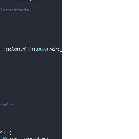
clusiecriteria
= 
?peildatum
)
||
(
!
BOUND
(
?eind_zorgproces
)
)
)
)
bepalen
eling
}
)
AS
?incl_behandeling
)