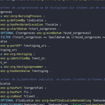
lecteer de zorgprocessen op de vestigingen die voldoen aan de in
rgproces
a
onz-zorg
:
NursingProcess
;
onz-g
:
definedBy
?indicatie
;
onz-g
:
hasPerdurantLocation
?locatie
;
onz-g
:
startDatum
?start_zorgproces
.
OPTIONAL
{
?zorgproces
onz-g
:
eindDatum
?eind_zorgproces
}
FILTER
(
?start_zorgproces
 <= 
?peildatum
 && 
(
(
?eind_zorgproces
 >
catie
onz-g
:
partOf
* 
?vestiging_uri
.
stiging_uri
a
onz-org
:
Vestiging
;
onz-g
:
identifiedBy
?vest_nr
.
st_nr
a
onz-org
:
Vestigingsnummer
;
onz-g
:
hasDataValue
?vestiging
.
lecteer de bijbehordene indicatie, om unieke clienten te kunnen 
dicatie
onz-g
:
hasPart
?zorgprofiel
;
onz-g
:
hasPart
?lv
;
onz-g
:
isAbout
?client
.
OPTIONAL
{
?indicatie
onz-zorg
:
heeftIndicatieBehandeling
?behand
BIND
(
IF
(
BOUND
(
?behandeling
)
,
?behandeling
,
"false"
^^
xsd
:
boolean