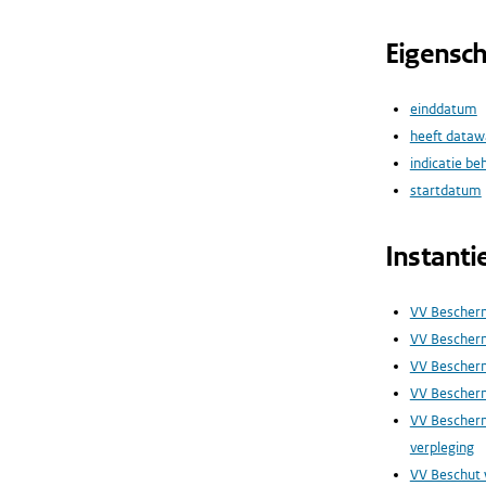
Eigensc
einddatum
heeft dataw
indicatie be
startdatum
Instanti
VV Beschermd
VV Bescher
VV Bescherm
VV Bescherm
VV Bescherm
verpleging
VV Beschut 