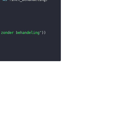
 zonder behandeling"
)
)