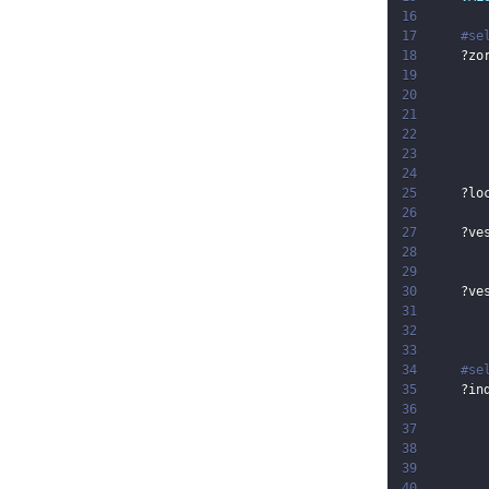
16
17
#se
18
?zo
19
20
21
22
23
24
25
?lo
26
27
?ve
28
29
30
?ve
31
32
33
34
#se
35
?in
36
37
38
39
40