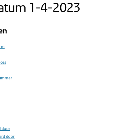
datum 1-4-2023
en
orm
oces
nummer
d door
erd door