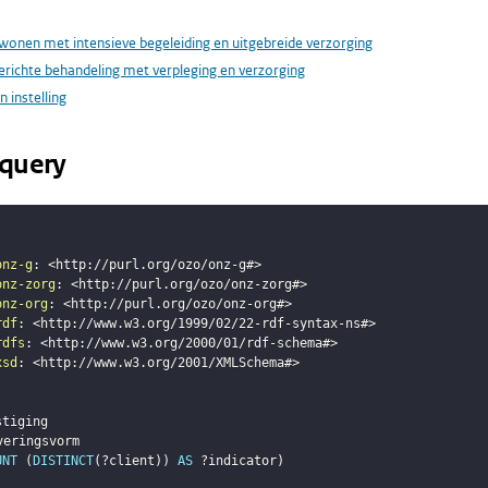
wonen met intensieve begeleiding en uitgebreide verzorging
erichte behandeling met verpleging en verzorging
en instelling
query
onz-g
:
<
http://purl.org/ozo/onz-g#
>
onz-zorg
:
<
http://purl.org/ozo/onz-zorg#
>
onz-org
:
<
http://purl.org/ozo/onz-org#
>
rdf
:
<
http://www.w3.org/1999/02/22-rdf-syntax-ns#
>
rdfs
:
<
http://www.w3.org/2000/01/rdf-schema#
>
xsd
:
<
http://www.w3.org/2001/XMLSchema#
>
stiging
veringsvorm
UNT
(
DISTINCT
(
?client
)
)
AS
?indicator
)