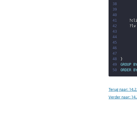
38
39
40
41
?cl
42
?lv
43
44
45
46
47
48
}
49
GROUP
B
50
ORDER
B
Terug naar:
14.2
Verder naar:
14.