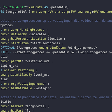
D
(
"2023-04-01"
^^
xsd
:
date
AS
?peildatum
)
UES
?zorgprofiel
{
onz-zorg
:
4VV
onz-zorg
:
5VV
onz-zorg
:
6VV
onz-zo
lecteer de zorgprocessen op de vestigingen die voldoen aan de in
rgproces
a
onz-zorg
:
NursingProcess
;
onz-g
:
definedBy
?indicatie
;
onz-g
:
hasPerdurantLocation
?locatie
;
onz-g
:
startDatum
?start_zorgproces
.
OPTIONAL
{
?zorgproces
onz-g
:
eindDatum
?eind_zorgproces
}
FILTER
(
?start_zorgproces
 <= 
?peildatum
 && 
(
(
?eind_zorgproces
 >
catie
onz-g
:
partOf
* 
?vestiging_uri
.
stiging_uri
a
onz-org
:
Vestiging
;
onz-g
:
identifiedBy
?vest_nr
.
st_nr
a
onz-org
:
Vestigingsnummer
;
onz-g
:
hasDataValue
?vestiging
.
lecteer de bijbehordene indicatie, om unieke clienten te kunnen 
dicatie
onz-g
:
hasPart
?zorgprofiel
;
onz-g
:
hasPart
?lv
;