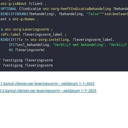
onz-g
:
isAbout
?client
.
OPTIONAL
{
?indicatie
onz-zorg
:
heeftIndicatieBehandeling
?behand
BIND
(
IF
(
BOUND
(
?behandeling
)
,
?behandeling
,
"false"
^^
xsd
:
boolean
ient
a
onz-g
:
Human
.
a
onz-zorg
:
Leveringsvorm
;
rdfs
:
label
?leveringsvorm_label
;
BIND
(
IF
(
?lv
 != 
onz-zorg
:
instelling
,
?leveringsvorm_label
,
IF
(
?incl_behandeling
,
"Verblijf met behandeling"
,
"Verblijf
AS
?leveringsvorm
)
Y
?vestiging
?leveringsvorm
Y
?vestiging
?leveringsvorm
.1 Aantal cliënten per leveringsvorm - peildatum 1-1-2023
2.3 Aantal cliënten per leveringsvorm - peildatum 1-7-2023