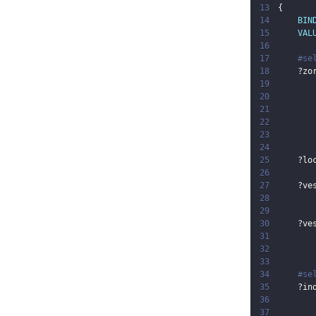
13
{
14
BIN
15
VAL
16
17
#se
18
?zo
19
20
21
22
23
24
25
?lo
26
27
?ve
28
29
30
?ve
31
32
33
34
#se
35
?in
36
37