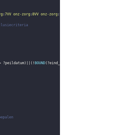
rg
:
7VV
onz-zorg
:
8VV
onz-zorg
:
9BVV
onz-zorg
:
10VV
}
clusiecriteria
= 
?peildatum
)
||
(
!
BOUND
(
?eind_zorgproces
)
)
)
)
bepalen