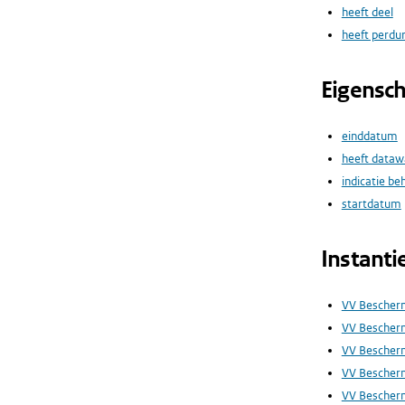
heeft deel
heeft perdu
Eigensc
einddatum
heeft dataw
indicatie be
startdatum
Instanti
VV Beschermd
VV Bescher
VV Bescherm
VV Bescherm
VV Bescherm