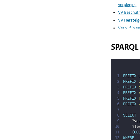
verpleging
VV Beschut 
VV Herstelg
Verblijf in e
SPARQL 
1
PREFIX
2
PREFIX
3
PREFIX
4
PREFIX
5
PREFIX
6
PREFIX
7
8
SELECT
9
?ve
10
?le
11
(
CO
12
WHERE