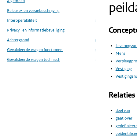
Algemeen
peil
Release- en versiebeschrijving
Interoperabiliteit
...
Concept
Privacy- en informatiebeveiliging
Achtergrond
...
Leveringsv
Gevalideerde vragen functioneel
...
Mens
Gevalideerde vragen technisch
Verpleegpr
...
Vestiging
Vestigings
Relaties
deel van
gaat over
gedefinieer
geïdentifice