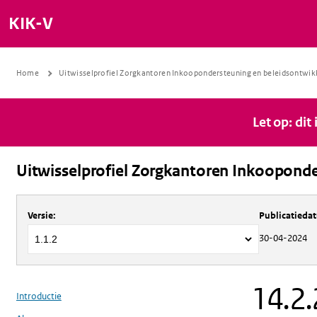
KIK-V
Home
Uitwisselprofiel Zorgkantoren Inkoopondersteuning en beleidsontwik
Let op: dit
Uitwisselprofiel Zorgkantoren Inkooponde
Over
Uitwisselprofiel Zorgkantoren 
Versie
:
Publicatieda
30-04-2024
14.2.
Introductie