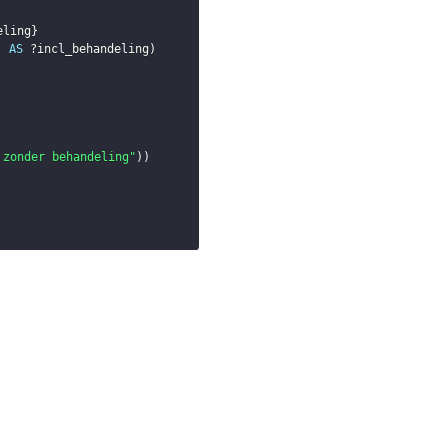
eling
}
)
AS
?incl_behandeling
)
 zonder behandeling"
)
)