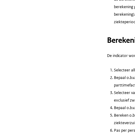
berekening 
berekening).
ziekteperio
Bereken
De indicator wor
Selecteer al
Bepaal o.b.v
parttimefac
Selecteer va
exclusief zw
Bepaal o.b.
Bereken o.b.
ziekteverzu
Pas per per