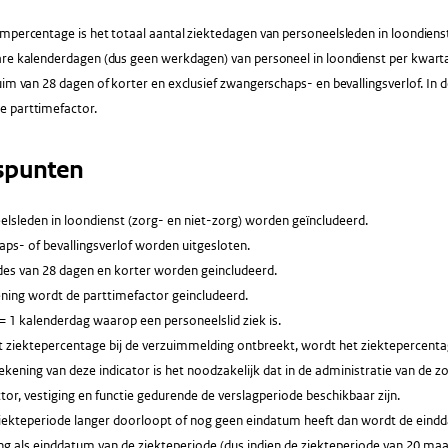
mpercentage is het totaal aantal ziektedagen van personeelsleden in loondienst
are kalenderdagen (dus geen werkdagen) van personeel in loondienst per kwart
uim van 28 dagen of korter en exclusief zwangerschaps- en bevallingsverlof. In
 parttimefactor.
spunten
elsleden in loondienst (zorg- en niet-zorg) worden geïncludeerd.
ps- of bevallingsverlof worden uitgesloten.
des van 28 dagen en korter worden geincludeerd.
ening wordt de parttimefactor geincludeerd.
= 1 kalenderdag waarop een personeelslid ziek is.
 ziektepercentage bij de verzuimmelding ontbreekt, wordt het ziektepercentag
kening van deze indicator is het noodzakelijk dat in de administratie van de z
tor, vestiging en functie gedurende de verslagperiode beschikbaar zijn.
ziekteperiode langer doorloopt of nog geen eindatum heeft dan wordt de eindd
g als einddatum van de ziekteperiode (dus indien de ziekteperiode van 20 maart