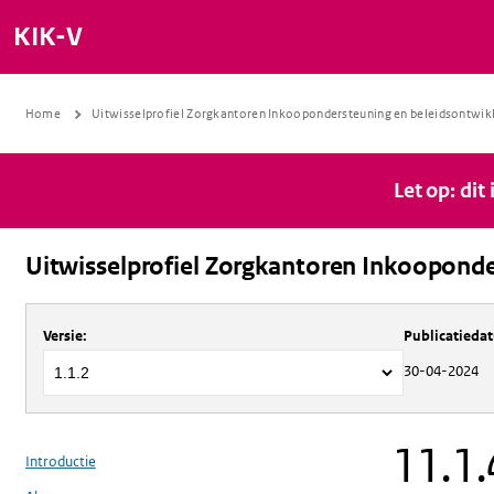
KIK-V
Home
Uitwisselprofiel Zorgkantoren Inkoopondersteuning en beleidsontwik
Let op: dit
Uitwisselprofiel Zorgkantoren Inkooponde
Over
Uitwisselprofiel Zorgkantoren 
Versie
:
Publicatieda
30-04-2024
11.1.
Introductie