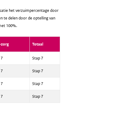
nisatie het verzuimpercentage door
en te delen door de optelling van
 met 100%.
-zorg
Totaal
 7
Stap 7
 7
Stap 7
 7
Stap 7
 7
Stap 7