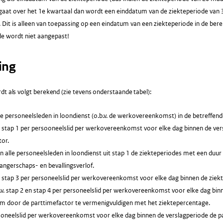
gaat over het 1e kwartaal dan wordt een einddatum van de ziekteperiode van 
 Dit is alleen van toepassing op een eindatum van een ziekteperiode in de be
de wordt niet aangepast!
ing
dt als volgt berekend (zie tevens onderstaande tabel):
le personeelsleden in loondienst (o.b.v. de werkovereenkomst) in de betreffend
. stap 1 per persooneelslid per werkovereenkomst voor elke dag binnen de vers
tor.
n alle personeelsleden in loondienst uit stap 1 de ziekteperiodes met een duur
angerschaps- en bevallingsverlof.
v. stap 3 per personeelslid per werkovereenkomst voor elke dag binnen de ziek
v. stap 2 en stap 4 per personeelslid per werkovereenkomst voor elke dag bin
im door de parttimefactor te vermenigvuldigen met het ziektepercentage.
soneelslid per werkovereenkomst voor elke dag binnen de verslagperiode de p