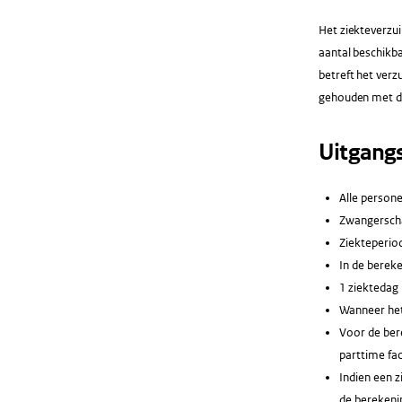
Het ziekteverzui
aantal beschikb
betreft het verz
gehouden met de
Uitgang
Alle persone
Zwangerscha
Ziekteperio
In de berek
1 ziektedag 
Wanneer het
Voor de bere
parttime fac
Indien een 
de berekenin