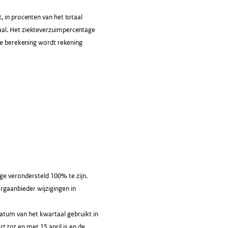
, in procenten van het totaal
aal. Het ziekteverzuimpercentage
 de berekening wordt rekening
e verondersteld 100% te zijn.
orgaanbieder wijzigingen in
atum van het kwartaal gebruikt in
 tot en met 15 april is en de