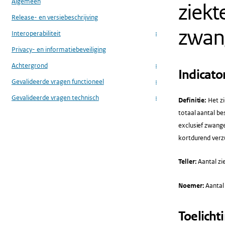
Algemeen
ziekt
Release- en versiebeschrijving
zwan
Interoperabiliteit
...
Privacy- en informatiebeveiliging
Achtergrond
...
Indicato
Gevalideerde vragen functioneel
...
Gevalideerde vragen technisch
Definitie:
Het zi
...
totaal aantal be
exclusief zwange
kortdurend verz
Teller:
Aantal zi
Noemer:
Aantal
Toelicht