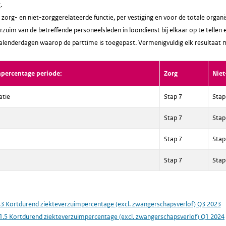
.
zorg- en niet-zorggerelateerde functie, per vestiging en voor de totale orga
rzuim van de betreffende personeelsleden in loondienst bij elkaar op te tellen 
kalenderdagen waarop de parttime is toegepast. Vermenigvuldig elk resultaat
mpercentage periode:
Zorg
Niet
atie
Stap 7
Stap
Stap 7
Stap
Stap 7
Stap
Stap 7
Stap
.3 Kortdurend ziekteverzuimpercentage (excl. zwangerschapsverlof) Q3 2023
1.5 Kortdurend ziekteverzuimpercentage (excl. zwangerschapsverlof) Q1 2024