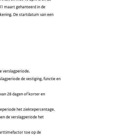
31 maart gehanteerd in de
rekening. De startdatum van een
e verslagperiode.
lagperiode de vestiging, functie en
 van 28 dagen of korter en
teperiode het ziektepercentage.
nen de verslagperiode het
arttimefactor toe op de