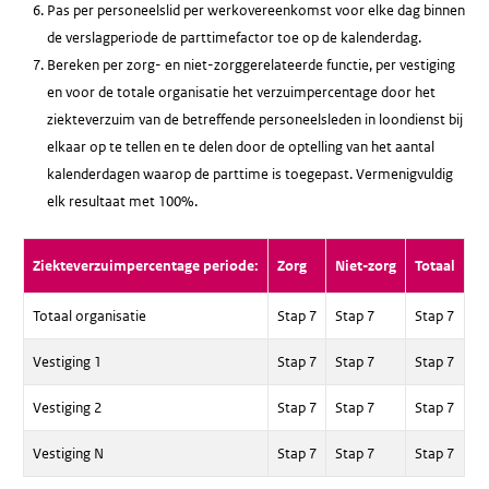
Pas per personeelslid per werkovereenkomst voor elke dag binnen
de verslagperiode de parttimefactor toe op de kalenderdag.
Bereken per zorg- en niet-zorggerelateerde functie, per vestiging
en voor de totale organisatie het verzuimpercentage door het
ziekteverzuim van de betreffende personeelsleden in loondienst bij
elkaar op te tellen en te delen door de optelling van het aantal
kalenderdagen waarop de parttime is toegepast. Vermenigvuldig
elk resultaat met 100%.
Ziekteverzuimpercentage periode:
Zorg
Niet-zorg
Totaal
Totaal organisatie
Stap 7
Stap 7
Stap 7
Vestiging 1
Stap 7
Stap 7
Stap 7
Vestiging 2
Stap 7
Stap 7
Stap 7
Vestiging N
Stap 7
Stap 7
Stap 7