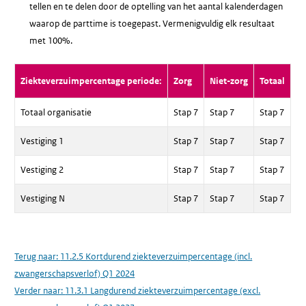
tellen en te delen door de optelling van het aantal kalenderdagen
waarop de parttime is toegepast. Vermenigvuldig elk resultaat
met 100%.
Ziekteverzuimpercentage periode:
Zorg
Niet-zorg
Totaal
Totaal organisatie
Stap 7
Stap 7
Stap 7
Vestiging 1
Stap 7
Stap 7
Stap 7
Vestiging 2
Stap 7
Stap 7
Stap 7
Vestiging N
Stap 7
Stap 7
Stap 7
Terug naar:
11.2.5 Kortdurend ziekteverzuimpercentage (incl.
zwangerschapsverlof) Q1 2024
Verder naar:
11.3.1 Langdurend ziekteverzuimpercentage (excl.