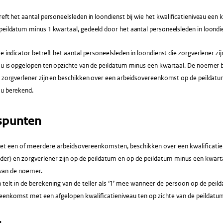
reft het aantal personeelsleden in loondienst bij wie het kwalificatieniveau een 
peildatum minus 1 kwartaal, gedeeld door het aantal personeelsleden in loondi
ze indicator betreft het aantal personeelsleden in loondienst die zorgverlener zij
au is opgelopen ten opzichte van de peildatum minus een kwartaal. De noemer b
e zorgverlener zijn en beschikken over een arbeidsovereenkomst op de peildatu
au berekend.
spunten
t een of meerdere arbeidsovereenkomsten, beschikken over een kwalificatienive
ader) en zorgverlener zijn op de peildatum en op de peildatum minus een kwart
van de noemer.
telt in de berekening van de teller als ‘1’ mee wanneer de persoon op de peil
eenkomst met een afgelopen kwalificatieniveau ten op zichte van de peildatu