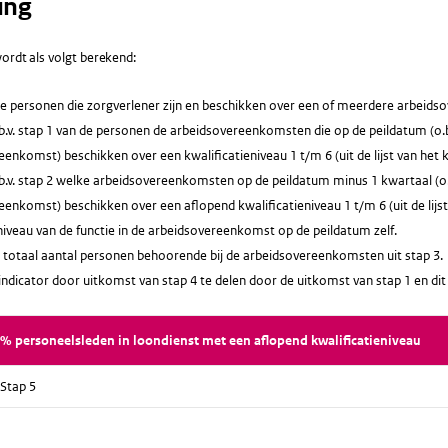
ing
ordt als volgt berekend:
lle personen die zorgverlener zijn en beschikken over een of meerdere arbeid
b.v. stap 1 van de personen de arbeidsovereenkomsten die op de peildatum (o.b.
enkomst) beschikken over een kwalificatieniveau 1 t/m 6 (uit de lijst van het k
b.v. stap 2 welke arbeidsovereenkomsten op de peildatum minus 1 kwartaal (o.b.
enkomst) beschikken over een aflopend kwalificatieniveau 1 t/m 6 (uit de lijst 
niveau van de functie in de arbeidsovereenkomst op de peildatum zelf.
 totaal aantal personen behoorende bij de arbeidsovereenkomsten uit stap 3.
indicator door uitkomst van stap 4 te delen door de uitkomst van stap 1 en d
% personeelsleden in loondienst met een aflopend kwalificatieniveau
Stap 5