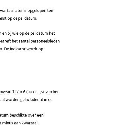
kwartaal later is opgelopen ten
enst op de peildatum.
n en bij wie op de peildatum het
etreft het aantal personeelsleden
m. De indicator wordt op
au 1 t/m 6 (uit de lijst van het
aal worden geïncludeerd in de
datum beschikte over een
m minus een kwartaal.