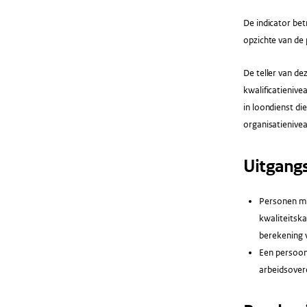
De indicator bet
opzichte van de 
De teller van de
kwalificatienive
in loondienst di
organisatienive
Uitgang
Personen me
kwaliteitsk
berekening 
Een persoon 
arbeidsover