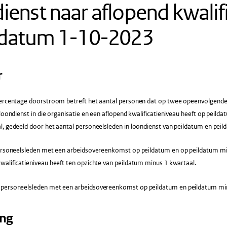
ienst naar aflopend kwalif
ildatum 1-10-2023
r
ercentage doorstroom betreft het aantal personen dat op twee opeenvolgend
 loondienst in die organisatie en een aflopend kwalificatieniveau heeft op peild
l, gedeeld door het aantal personeelsleden in loondienst van peildatum en peil
rsoneelsleden met een arbeidsovereenkomst op peildatum en op peildatum min
alificatieniveau heeft ten opzichte van peildatum minus 1 kwartaal.
 personeelsleden met een arbeidsovereenkomst op peildatum en peildatum min
ing