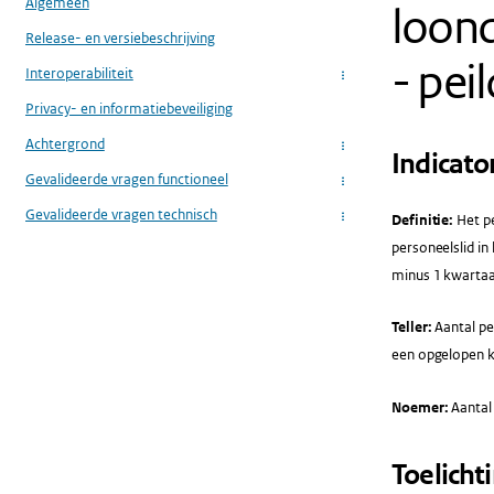
Algemeen
loond
Release- en versiebeschrijving
- pe
Interoperabiliteit
...
Privacy- en informatiebeveiliging
Achtergrond
...
Indicato
Gevalideerde vragen functioneel
...
Gevalideerde vragen technisch
Definitie:
Het p
...
personeelslid in
minus 1 kwartaa
Teller:
Aantal pe
een opgelopen kw
Noemer:
Aantal
Toelicht