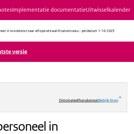
notes
Implementatie documentatie
Uitwisselkalender
eel in loondienst naar aflopend kwalificatieniveau - peildatum 1-10-2023
atste versie
ng
...
Ontologie
Afsprakenset
Bekijk bron
ersoneel in