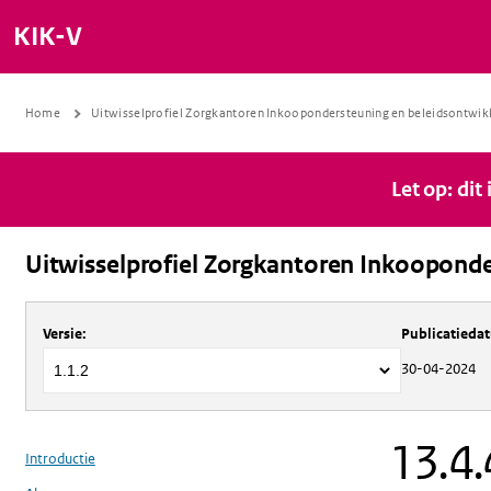
KIK-V
Home
Uitwisselprofiel Zorgkantoren Inkoopondersteuning en beleidsontwik
Let op: dit
Uitwisselprofiel Zorgkantoren Inkooponde
Over
Uitwisselprofiel Zorgkantoren 
Versie
:
Publicatieda
30-04-2024
13.4.
Introductie