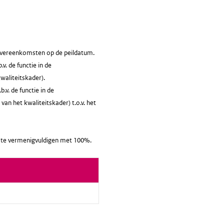
sovereenkomsten op de peildatum.
v. de functie in de
waliteitskader).
v. de functie in de
van het kwaliteitskader) t.o.v. het
it te vermenigvuldigen met 100%.