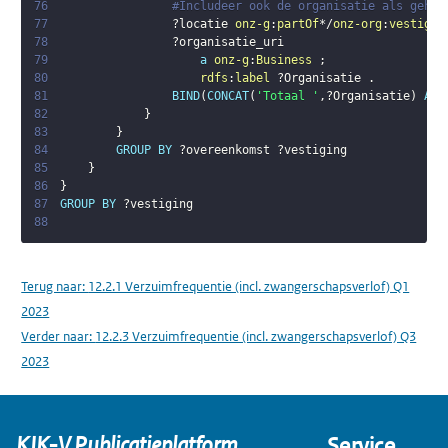
76
#Includeer ook de organisatie als gehee
77
?locatie
onz-g
:
partOf
*/
onz-org
:
vestigin
78
?organisatie_uri
79
a
onz-g
:
Business
;
80
rdfs
:
label
?Organisatie
.
81
BIND
(
CONCAT
(
'Totaal '
,
?Organisatie
)
AS
82
}
83
}
84
GROUP
BY
?overeenkomst
?vestiging
85
}
86
}
87
GROUP
BY
?vestiging
88
Terug naar:
12.2.1 Verzuimfrequentie (incl. zwangerschapsverlof) Q1
2023
Verder naar:
12.2.3 Verzuimfrequentie (incl. zwangerschapsverlof) Q3
2023
KIK-V Publicatieplatform
Service