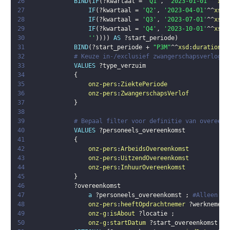
26
BIND
(
IF
(
?kwartaal
 = 
'Q1'
,
'2023-01-01'
^^
xsd
27
IF
(
?kwartaal
 = 
'Q2'
,
'2023-04-01'
^^
xsd
:
28
IF
(
?kwartaal
 = 
'Q3'
,
'2023-07-01'
^^
xsd
:
29
IF
(
?kwartaal
 = 
'Q4'
,
'2023-10-01'
^^
xsd
:
30
''
)
)
)
)
AS
?start_periode
)
31
BIND
(
?start_periode
 + 
"P3M"
^^
xsd
:
duration
 -
32
# Keuze in-/exclusief zwangerschapsverlog
33
VALUES
?type_verzuim
34
{
35
onz-pers
:
ZiektePeriode
36
onz-pers
:
ZwangerschapsVerlof
37
}
38
39
# Bepaal filter voor definitie van overeenk
40
VALUES
?personeels_overeenkomst
41
{
42
onz-pers
:
ArbeidsOvereenkomst
43
onz-pers
:
UitzendOvereenkomst
44
onz-pers
:
InhuurOvereenkomst
45
}
46
?overeenkomst
47
a
?personeels_overeenkomst
;
#Alleen pe
48
onz-pers
:
heeftOpdrachtnemer
?werknemer
49
onz-g
:
isAbout
?locatie
;
50
onz-g
:
startDatum
?start_overeenkomst
.