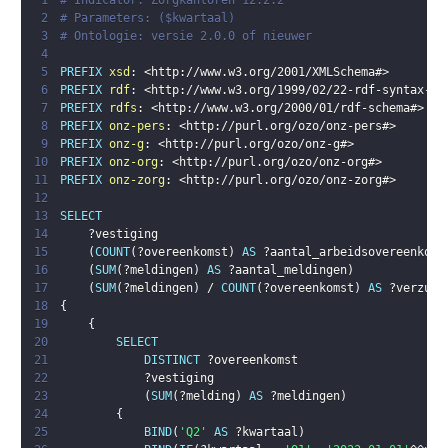
1
# Indicator: Zorgkantoren 12.2.2
2
# Parameters: ($kwartaal)
3
# Ontologie: versie 2.0.0 of nieuwer
4
5
PREFIX
xsd
:
<
http://www.w3.org/2001/XMLSchema#
>
6
PREFIX
rdf
:
<
http://www.w3.org/1999/02/22-rdf-syntax-ns
7
PREFIX
rdfs
:
<
http://www.w3.org/2000/01/rdf-schema#
>
8
PREFIX
onz-pers
:
<
http://purl.org/ozo/onz-pers#
>
9
PREFIX
onz-g
:
<
http://purl.org/ozo/onz-g#
>
10
PREFIX
onz-org
:
<
http://purl.org/ozo/onz-org#
>
11
PREFIX
onz-zorg
:
<
http://purl.org/ozo/onz-zorg#
>
12
13
SELECT
14
?vestiging
15
(
COUNT
(
?overeenkomst
)
AS
?aantal_arbeidsovereenkoms
16
(
SUM
(
?meldingen
)
AS
?aantal_meldingen
)
17
(
SUM
(
?meldingen
)
 / 
COUNT
(
?overeenkomst
)
AS
?verzuim
18
{
19
{
20
SELECT
21
DISTINCT
?overeenkomst
22
?vestiging
23
(
SUM
(
?melding
)
AS
?meldingen
)
24
{
25
BIND
(
'Q2'
AS
?kwartaal
)