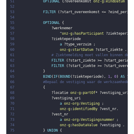
51
OPTIONAL
{
?overeenkomst
onz-g
:
eindDatum
?ei
52
53
FILTER
(
?start_overeenkomst
 <= 
?eind_period
54
55
OPTIONAL
{
56
?werknemer
57
                    ^
onz-g
:
hasParticipant
?ziekteperiod
58
?ziekteperiode
59
a
?type_verzuim
;
60
onz-g
:
startDatum
?start_ziekte
.
61
# Ziektemelding moet vallen binnen de m
62
FILTER
(
?start_ziekte
 >= 
?start_periode
63
FILTER
(
?start_ziekte
 >= 
?start_overeen
64
}
65
BIND
(
IF
(
BOUND
(
?ziekteperiode
)
,
1
,
0
)
AS
?me
66
#Bepaal de vestiging waar de werkzaamheden 
67
{
68
?locatie
onz-g
:
partOf
* 
?vestiging_uri
.
69
?vestiging_uri
70
a
onz-org
:
Vestiging
;
71
onz-g
:
identifiedBy
?vest_nr
.
72
?vest_nr
73
a
onz-org
:
Vestigingsnummer
;
74
onz-g
:
hasDataValue
?vestiging
.
75
}
UNION
{