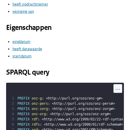
heeft opdrachtnemer
vestiging van
Eigenschappen
einddatum
heeft datawaarde
startdatum
SPARQL query
...
1
PREFIX
onz-g
:
<
http://purl.org/ozo/onz-g#
>
2
PREFIX
onz-pers
:
<
http://purl.org/ozo/onz-pers#
>
3
PREFIX
onz-zorg
:
<
http://purl.org/ozo/onz-zorg#
>
4
PREFIX
onz-org
:
<
http://purl.org/ozo/onz-org#
>
5
PREFIX
rdf
:
<
http://www.w3.org/1999/02/22-rdf-syntax-ns
6
PREFIX
rdfs
:
<
http://www.w3.org/2000/01/rdf-schema#
>
7
PREFIX
xsd
:
<
http://www.w3.org/2001/XMLSchema#
>