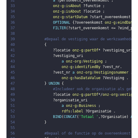
32
a
?personeels_overeenkomst
;
33
onz-g
:
isAbout
?functie
;
34
onz-g
:
isAbout
?locatie
;
35
onz-g
:
startDatum
?start_overeenkomst
.
36
OPTIONAL
{
?overeenkomst
onz-g
:
eindDatum
37
FILTER
(
?start_overeenkomst
 <= 
?eind_per
38
39
#Bepaal de vestiging waar de werkzaamheden 
40
{
41
?locatie
onz-g
:
partOf
* 
?vestiging_uri
.
42
?vestiging_uri
43
a
onz-org
:
Vestiging
;
44
onz-g
:
identifiedBy
?vest_nr
.
45
?vest_nr
a
onz-org
:
Vestigingsnummer
;
46
onz-g
:
hasDataValue
?Vestiging
.
47
}
UNION
{
48
#Includeer ook de organisatie als gehee
49
?locatie
onz-g
:
partOf
*/
onz-org
:
vestigin
50
?organisatie_uri
51
a
onz-g
:
Business
;
52
rdfs
:
label
?Organisatie
.
53
BIND
(
CONCAT
(
'Totaal '
,
?Organisatie
)
AS
54
}
55
56
#Bepaal of de functie op de overeenkomst va