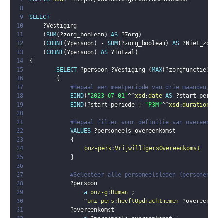
8
9
SELECT
10
?Vestiging
11
(
SUM
(
?zorg_boolean
)
AS
?Zorg
)
12
(
COUNT
(
?persoon
)
 - 
SUM
(
?zorg_boolean
)
AS
?Niet_zorg
13
(
COUNT
(
?persoon
)
AS
?Totaal
)
14
{
15
SELECT
?persoon
?Vestiging
(
MAX
(
?zorgfunctie
)
A
16
{
17
#Bepaal een meetperiode van drie maanden, s
18
BIND
(
"2023-07-01"
^^
xsd
:
date
AS
?start_perio
19
BIND
(
?start_periode
 + 
"P3M"
^^
xsd
:
duration
 -
20
21
#Bepaal filter voor definitie van overeenko
22
VALUES
?personeels_overeenkomst
23
{
24
onz-pers
:
VrijwilligersOvereenkomst
25
}
26
27
#Selecteer alle personeelsleden (personen m
28
?persoon
29
a
onz-g
:
Human
;
30
                ^
onz-pers
:
heeftOpdrachtnemer
?overeenko
31
?overeenkomst