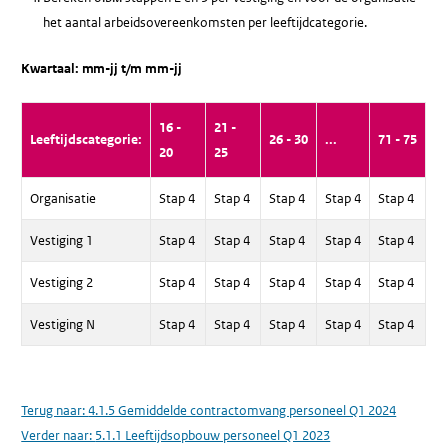
het aantal arbeidsovereenkomsten per leeftijdcategorie.
Kwartaal: mm-jj t/m mm-jj
16 -
21 -
Leeftijdscategorie:
26 - 30
...
71 - 75
20
25
Organisatie
Stap 4
Stap 4
Stap 4
Stap 4
Stap 4
Vestiging 1
Stap 4
Stap 4
Stap 4
Stap 4
Stap 4
Vestiging 2
Stap 4
Stap 4
Stap 4
Stap 4
Stap 4
Vestiging N
Stap 4
Stap 4
Stap 4
Stap 4
Stap 4
Terug naar:
4.1.5 Gemiddelde contractomvang personeel Q1 2024
Verder naar:
5.1.1 Leeftijdsopbouw personeel Q1 2023