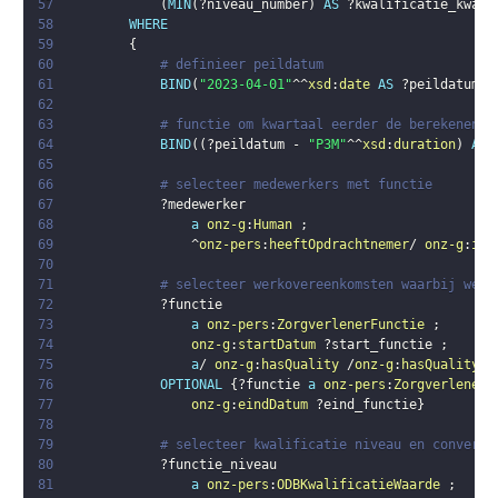
57
(
MIN
(
?niveau_number
)
AS
?kwalificatie_kwart
58
WHERE
59
{
60
# definieer peildatum  
61
BIND
(
"2023-04-01"
^^
xsd
:
date
AS
?peildatum
)
62
63
# functie om kwartaal eerder de berekenen 
64
BIND
(
(
?peildatum
 - 
"P3M"
^^
xsd
:
duration
)
AS
65
66
# selecteer medewerkers met functie
67
?medewerker
68
a
onz-g
:
Human
;
69
                ^
onz-pers
:
heeftOpdrachtnemer
/ 
onz-g
:
isA
70
71
# selecteer werkovereenkomsten waarbij werk
72
?functie
73
a
onz-pers
:
ZorgverlenerFunctie
;
74
onz-g
:
startDatum
?start_functie
;
75
a
/ 
onz-g
:
hasQuality
 /
onz-g
:
hasQualityVa
76
OPTIONAL
{
?functie
a
onz-pers
:
ZorgverlenerF
77
onz-g
:
eindDatum
?eind_functie
}
78
79
# selecteer kwalificatie niveau en converte
80
?functie_niveau
81
a
onz-pers
:
ODBKwalificatieWaarde
;