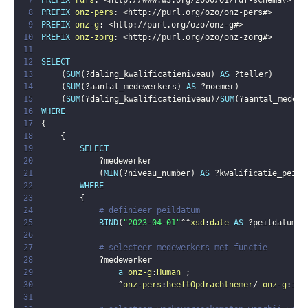
7
PREFIX
rdfs
:
<
http://www.w3.org/2000/01/rdf-schema#
>
8
PREFIX
onz-pers
:
<
http://purl.org/ozo/onz-pers#
>
9
PREFIX
onz-g
:
<
http://purl.org/ozo/onz-g#
>
10
PREFIX
onz-zorg
:
<
http://purl.org/ozo/onz-zorg#
>
11
12
SELECT
13
(
SUM
(
?daling_kwalificatieniveau
)
AS
?teller
)
14
(
SUM
(
?aantal_medewerkers
)
AS
?noemer
)
15
(
SUM
(
?daling_kwalificatieniveau
)
/
SUM
(
?aantal_medewe
16
WHERE
17
{
18
{
19
SELECT
20
?medewerker
21
(
MIN
(
?niveau_number
)
AS
?kwalificatie_peild
22
WHERE
23
{
24
# definieer peildatum
25
BIND
(
"2023-04-01"
^^
xsd
:
date
AS
?peildatum
)
26
27
# selecteer medewerkers met functie
28
?medewerker
29
a
onz-g
:
Human
;
30
                ^
onz-pers
:
heeftOpdrachtnemer
/ 
onz-g
:
isA
31