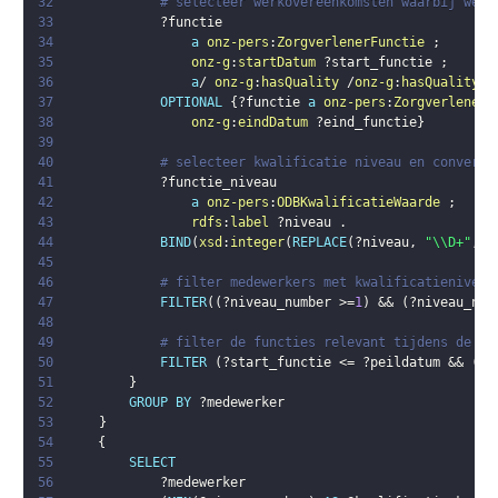
32
# selecteer werkovereenkomsten waarbij werk
33
?functie
34
a
onz-pers
:
ZorgverlenerFunctie
;
35
onz-g
:
startDatum
?start_functie
;
36
a
/ 
onz-g
:
hasQuality
 /
onz-g
:
hasQualityVa
37
OPTIONAL
{
?functie
a
onz-pers
:
ZorgverlenerF
38
onz-g
:
eindDatum
?eind_functie
}
39
40
# selecteer kwalificatie niveau en converte
41
?functie_niveau
42
a
onz-pers
:
ODBKwalificatieWaarde
;
43
rdfs
:
label
?niveau
.
44
BIND
(
xsd
:
integer
(
REPLACE
(
?niveau
,
"\\D+"
,
"
45
46
# filter medewerkers met kwalificatieniveau
47
FILTER
(
(
?niveau_number
 >=
1
)
 && 
(
?niveau_num
48
49
# filter de functies relevant tijdens de pe
50
FILTER
(
?start_functie
 <= 
?peildatum
 && 
(
(
?
51
}
52
GROUP
BY
?medewerker
53
}
54
{
55
SELECT
56
?medewerker