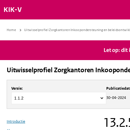
KIK-V
Home
Uitwisselprofiel Zorgkantoren Inkoopondersteuning en beleidsontwik
Let op: dit
Uitwisselprofiel Zorgkantoren Inkooponde
Over
Uitwisselprofiel Zorgkantoren 
Versie
:
Publicatieda
30-04-2024
13.2.
Introductie