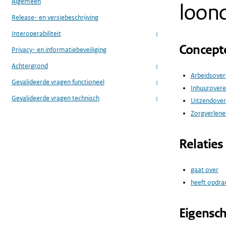
Algemeen
loond
Release- en versiebeschrijving
Interoperabiliteit
...
Concept
Privacy- en informatiebeveiliging
Achtergrond
...
Arbeidsove
Gevalideerde vragen functioneel
...
Inhuurover
Gevalideerde vragen technisch
Uitzendove
...
Zorgverlener
Relaties
gaat over
heeft opdr
Eigensc