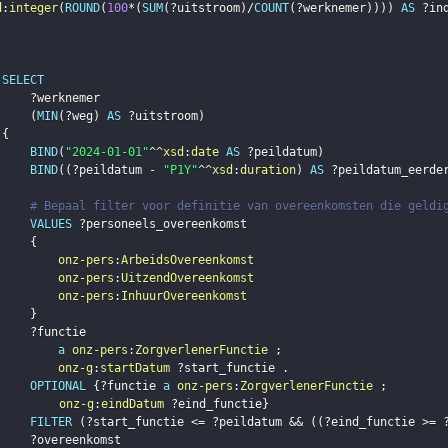
d
:
integer
(
ROUND
(
100
*
(
SUM
(
?uitstroom
)
/
COUNT
(
?werknemer
)
)
)
)
AS
?in
SELECT
?werknemer
(
MIN
(
?weg
)
AS
?uitstroom
)
{
BIND
(
"2024-01-01"
^^
xsd
:
date
AS
?peildatum
)
BIND
(
(
?peildatum
 - 
"P1Y"
^^
xsd
:
duration
)
AS
?peildatum_eerde
# Bepaal filter voor definitie van overeenkomsten die geldi
VALUES
?personeels_overeenkomst
{
onz-pers
:
ArbeidsOvereenkomst
onz-pers
:
UitzendOvereenkomst
onz-pers
:
InhuurOvereenkomst
}
?functie
a
onz-pers
:
ZorgverlenerFunctie
;
onz-g
:
startDatum
?start_functie
.
OPTIONAL
{
?functie
a
onz-pers
:
ZorgverlenerFunctie
;
onz-g
:
eindDatum
?eind_functie
}
FILTER
(
?start_functie
 <= 
?peildatum
 && 
(
(
?eind_functie
 >= 
?overeenkomst