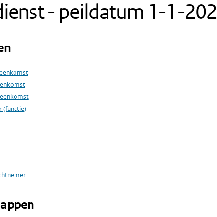
ienst - peildatum 1-1-20
en
reenkomst
eenkomst
reenkomst
 (functie)
achtnemer
happen