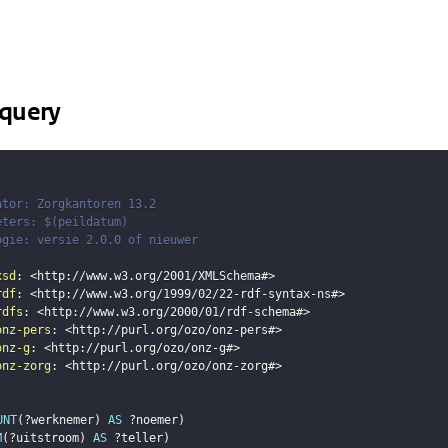
query
ator: Zorgkantoren 13.2
eters: $(peildatum)
ogie: versie 2.0.0 of nieuwer
xsd
:
<
http://www.w3.org/2001/XMLSchema#
>
rdf
:
<
http://www.w3.org/1999/02/22-rdf-syntax-ns#
>
rdfs
:
<
http://www.w3.org/2000/01/rdf-schema#
>
onz-pers
:
<
http://purl.org/ozo/onz-pers#
>
onz-g
:
<
http://purl.org/ozo/onz-g#
>
onz-zorg
:
<
http://purl.org/ozo/onz-zorg#
>
UNT
(
?werknemer
)
AS
?noemer
)
M
(
?uitstroom
)
AS
?teller
)