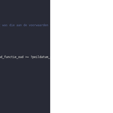
t was die aan de voorwaarden voldoet
nd_functie_oud
 >= 
?peildatum_eerder
 || !
BOUND
(
?eind_functie_oud
)