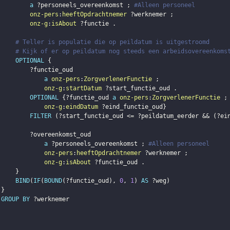
a
?personeels_overeenkomst
;
#Alleen personeel
onz-pers
:
heeftOpdrachtnemer
?werknemer
;
onz-g
:
isAbout
?functie
.
# Teller is populatie die op peildatum is uitgestroomd
# Kijk of er op peildatum nog steeds een arbeidsovereenkoms
OPTIONAL
{
?functie_oud
a
onz-pers
:
ZorgverlenerFunctie
;
onz-g
:
startDatum
?start_functie_oud
.
OPTIONAL
{
?functie_oud
a
onz-pers
:
ZorgverlenerFunctie
;
onz-g
:
eindDatum
?eind_functie_oud
}
FILTER
(
?start_functie_oud
 <= 
?peildatum_eerder
 && 
(
?ei
?overeenkomst_oud
a
?personeels_overeenkomst
;
#Alleen personeel
onz-pers
:
heeftOpdrachtnemer
?werknemer
;
onz-g
:
isAbout
?functie_oud
.
}
BIND
(
IF
(
BOUND
(
?functie_oud
)
,
0
,
1
)
AS
?weg
)
}
GROUP
BY
?werknemer