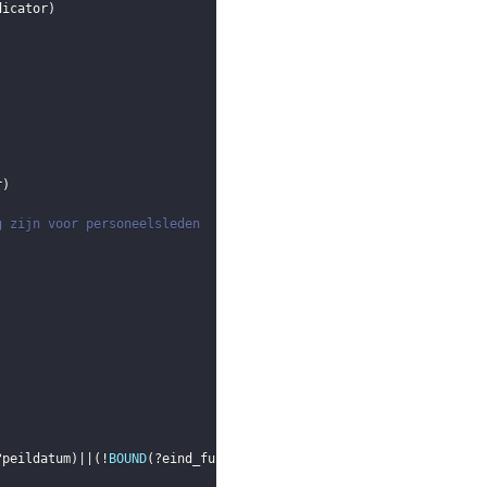
dicator
)
r
)
g zijn voor personeelsleden
?peildatum
)
||
(
!
BOUND
(
?eind_functie
)
)
)
)