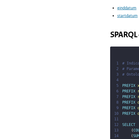
einddatum
startdatum
SPARQL 
1
# Indic
2
# Param
3
# Ontol
4
5
PREFIX
6
PREFIX
7
PREFIX
8
PREFIX
9
PREFIX
10
PREFIX
11
12
SELECT
13
(
CO
14
(
SU