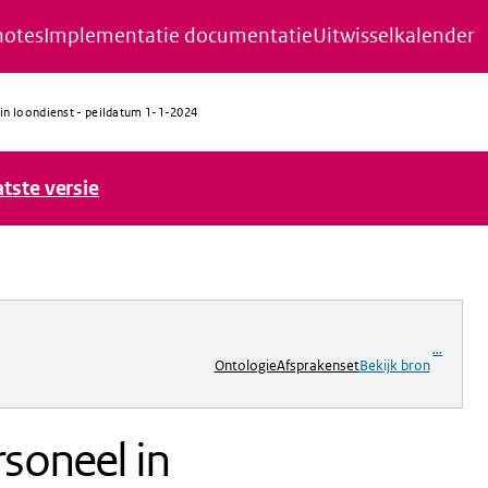
notes
Implementatie documentatie
Uitwisselkalender
in loondienst - peildatum 1-1-2024
atste versie
ng
...
Ontologie
Afsprakenset
Bekijk bron
soneel in