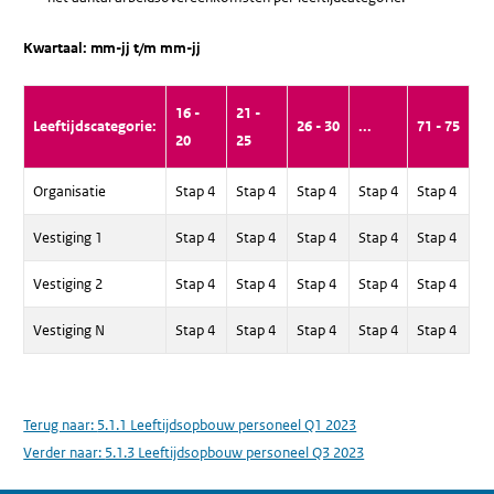
Kwartaal: mm-jj t/m mm-jj
16 -
21 -
Leeftijdscategorie:
26 - 30
...
71 - 75
20
25
Organisatie
Stap 4
Stap 4
Stap 4
Stap 4
Stap 4
Vestiging 1
Stap 4
Stap 4
Stap 4
Stap 4
Stap 4
Vestiging 2
Stap 4
Stap 4
Stap 4
Stap 4
Stap 4
Vestiging N
Stap 4
Stap 4
Stap 4
Stap 4
Stap 4
Terug naar:
5.1.1 Leeftijdsopbouw personeel Q1 2023
Verder naar:
5.1.3 Leeftijdsopbouw personeel Q3 2023