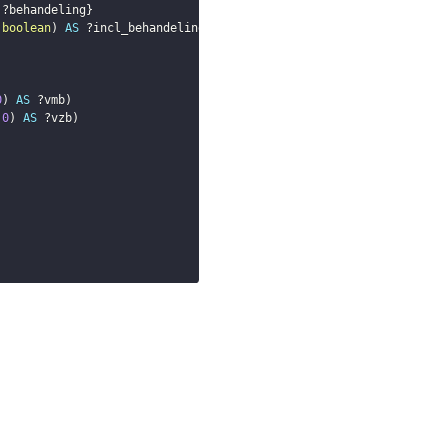
?behandeling
}
:
boolean
)
AS
?incl_behandeling
)
0
)
AS
?vmb
)
0
)
AS
?vzb
)