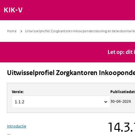
KIK-V
Home
Uitwisselprofiel Zorgkantoren Inkoopondersteuning en beleidsontwik
Let op: dit
Uitwisselprofiel Zorgkantoren Inkooponde
Over
Uitwisselprofiel Zorgkantoren 
Versie
:
Publicatieda
30-04-2024
14.3.
Introductie