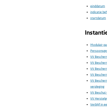
einddatum
indicatie be
startdatum
Instanti
Modulair pa
Persoonsge
VV Beschermd
VV Bescher
VV Bescherm
VV Bescherm
VV Bescherm
verpleging
VV Beschut 
VV Herstelg
Verblijf in e