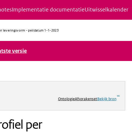
notes
Implementatie documentatie
Uitwisselkalender
 per leveringsvorm - peildatum 1-1-2023
atste versie
ng
...
Ontologie
Afsprakenset
Bekijk bron
ofiel per