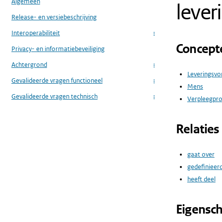
Algemeen
lever
Release- en versiebeschrijving
Interoperabiliteit
...
Concept
Privacy- en informatiebeveiliging
Achtergrond
...
Leveringsv
Gevalideerde vragen functioneel
...
Mens
Gevalideerde vragen technisch
Verpleegpr
...
Relaties
gaat over
gedefinieer
heeft deel
Eigensc