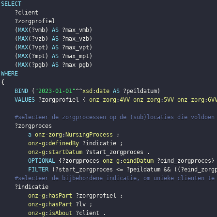
SELECT
?client
?zorgprofiel
(
MAX
(
?vmb
)
AS
?max_vmb
)
(
MAX
(
?vzb
)
AS
?max_vzb
)
(
MAX
(
?vpt
)
AS
?max_vpt
)
(
MAX
(
?mpt
)
AS
?max_mpt
)
(
MAX
(
?pgb
)
AS
?max_pgb
)
WHERE
{
BIND
(
"2023-01-01"
^^
xsd
:
date
AS
?peildatum
)
VALUES
?zorgprofiel
{
onz-zorg
:
4VV
onz-zorg
:
5VV
onz-zorg
:
6V
#selecteer de zorgprocessen op de (sub)locaties die voldoen
?zorgproces
a
onz-zorg
:
NursingProcess
;
onz-g
:
definedBy
?indicatie
;
onz-g
:
startDatum
?start_zorgproces
.
OPTIONAL
{
?zorgproces
onz-g
:
eindDatum
?eind_zorgproces
}
FILTER
(
?start_zorgproces
 <= 
?peildatum
 && 
(
(
?eind_zorg
#selecteer de bijbehordene indicatie, om unieke clienten te
?indicatie
onz-g
:
hasPart
?zorgprofiel
;
onz-g
:
hasPart
?lv
;
onz-g
:
isAbout
?client
.