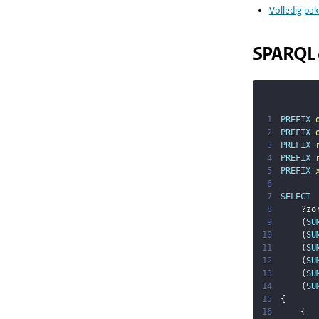
Volledig pak
SPARQL 
1
PREFIX
2
PREFIX
3
PREFIX
4
PREFIX
5
PREFIX
6
7
SELECT
8
?zo
9
(
SU
10
(
SU
11
(
SU
12
(
SU
13
(
SU
14
(
SU
15
{
16
{