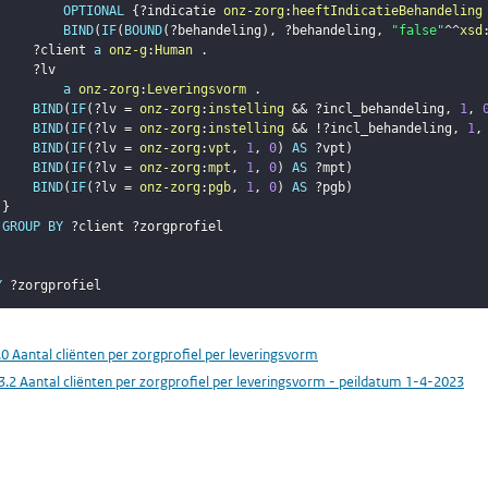
OPTIONAL
{
?indicatie
onz-zorg
:
heeftIndicatieBehandeling
BIND
(
IF
(
BOUND
(
?behandeling
)
,
?behandeling
,
"false"
^^
xsd
?client
a
onz-g
:
Human
.
?lv
a
onz-zorg
:
Leveringsvorm
.
BIND
(
IF
(
?lv
 = 
onz-zorg
:
instelling
 && 
?incl_behandeling
,
1
,
BIND
(
IF
(
?lv
 = 
onz-zorg
:
instelling
 && !
?incl_behandeling
,
1
,
BIND
(
IF
(
?lv
 = 
onz-zorg
:
vpt
,
1
,
0
)
AS
?vpt
)
BIND
(
IF
(
?lv
 = 
onz-zorg
:
mpt
,
1
,
0
)
AS
?mpt
)
BIND
(
IF
(
?lv
 = 
onz-zorg
:
pgb
,
1
,
0
)
AS
?pgb
)
}
GROUP
BY
?client
?zorgprofiel
Y
?zorgprofiel
.0 Aantal cliënten per zorgprofiel per leveringsvorm
3.2 Aantal cliënten per zorgprofiel per leveringsvorm - peildatum 1-4-2023