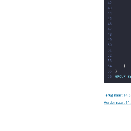
42
43
44
45
46
47
48
49
50
51
52
53
54
}
55
}
56
GROUP
B
Terug naar:
14.3
Verder naar:
14.