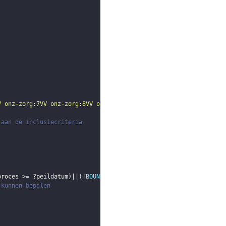
V
onz-zorg
:
7VV
onz-zorg
:
8VV
onz-zorg
:
9BVV
onz-zorg
:
10VV
}
 aan de inclusiecriteria
proces
 >= 
?peildatum
)
||
(
!
BOUND
(
?eind_zorgproces
)
)
)
)
 kunnen bepalen