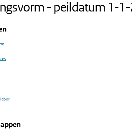
ingsvorm - peildatum 1-1
en
orm
oces
d door
happen