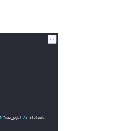
...
M
(
?max_pgb
)
AS
?Totaal
)