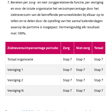
Bereken per zorg- en niet-zorggerelateerde functie, per vestiging
en voor de totale organisatie het verzuimpercentage door het
ziekteverzuim van de betreffende personeelsleden bij elkaar op te
tellen en te delen door de optelling van het aantal kalenderdagen
waarop de parttime is toegepast. Vermenigvuldig elk resultaat
met 100%.
Ziekteverzuimpercentage periode:
Zorg
Niet-zorg
Totaal
Totaal organisatie
Stap 7
Stap 7
Stap 7
Vestiging 1
Stap 7
Stap 7
Stap 7
Vestiging 2
Stap 7
Stap 7
Stap 7
Vestiging N
Stap 7
Stap 7
Stap 7